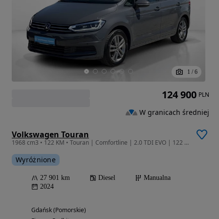
1
/
6
124 900
PLN
W granicach średniej
Volkswagen Touran
1968 cm3 • 122 KM • Touran | Comfortline | 2.0 TDI EVO | 122 KM | automatyczna DSG 7
Wyróżnione
27 901 km
Diesel
Manualna
2024
Gdańsk (Pomorskie)