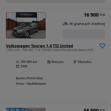
16 900
PLN
W granicach średniej
Volkswagen Touran 1.4 TSI United
1390 cm3 • 140 KM • 1.4i 140KM United Klimatronik Xenon Alufelga Parktronic Serwis
189 000 km
Benzyna
Manualna
2009
Banino (Pomorskie)
Firma • Opublikowano
56 900
PLN