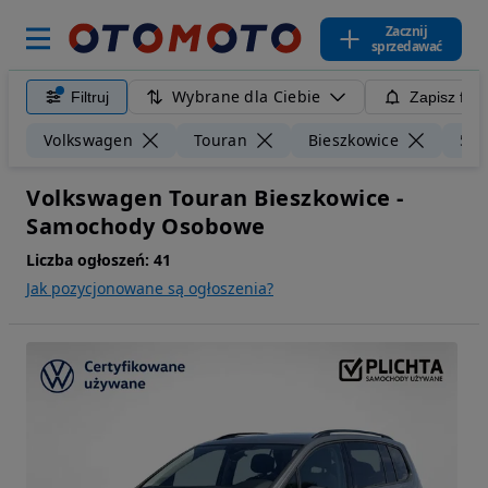
Zacznij
sprzedawać
Wybrane dla Ciebie
Filtruj
Zapisz filt
Volkswagen
Touran
Bieszkowice
50 
Volkswagen Touran Bieszkowice -
Samochody Osobowe
Liczba ogłoszeń:
41
Jak pozycjonowane są ogłoszenia?