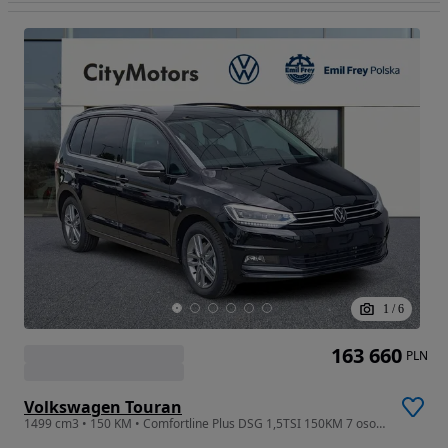
1
/
6
163 660
PLN
Volkswagen Touran
1499 cm3 • 150 KM • Comfortline Plus DSG 1,5TSI 150KM 7 osobowy hak tech DOSTĘPNY OD RĘKI