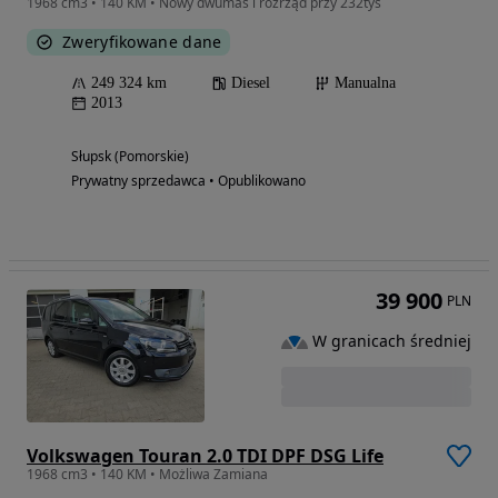
1968 cm3 • 140 KM • Nowy dwumas i rozrząd przy 232tyś
Zweryfikowane dane
249 324 km
Diesel
Manualna
2013
Słupsk (Pomorskie)
Prywatny sprzedawca • Opublikowano
39 900
PLN
W granicach średniej
Volkswagen Touran 2.0 TDI DPF DSG Life
1968 cm3 • 140 KM • Możliwa Zamiana