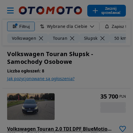
Zacznij
sprzedawać
Wybrane dla Ciebie
Filtruj
Zapisz filt
Volkswagen
Touran
Słupsk
50 km
Volkswagen Touran Słupsk -
Samochody Osobowe
Liczba ogłoszeń:
8
Jak pozycjonowane są ogłoszenia?
35 700
PLN
Volkswagen Touran 2.0 TDI DPF BlueMotion Technology Life