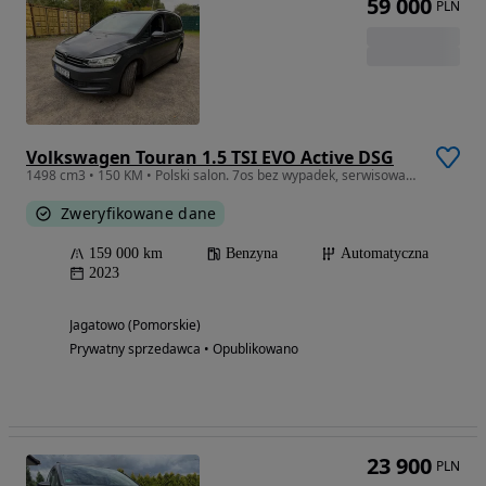
59 000
PLN
Volkswagen Touran 1.5 TSI EVO Active DSG
1498 cm3 • 150 KM • Polski salon. 7os bez wypadek, serwisowany.
Zweryfikowane dane
159 000 km
Benzyna
Automatyczna
2023
Jagatowo (Pomorskie)
Prywatny sprzedawca • Opublikowano
23 900
PLN