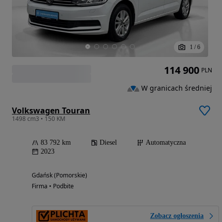
1
/
6
114 900
PLN
W granicach średniej
Volkswagen Touran
1498 cm3 • 150 KM
83 792 km
Diesel
Automatyczna
2023
Gdańsk (Pomorskie)
Firma • Podbite
Zobacz ogłoszenia