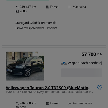
249 447 km
Diesel
Manualna
2008
Starogard Gdański (Pomorskie)
Prywatny sprzedawca • Podbite
57 700
PLN
W granicach średniej
Volkswagen Touran 2.0 TDI SCR (BlueMotion Technology) DSG SOUND
1968 cm3 • 150 KM • Aktywy Tempomat, FULL LED, Radar, Car Play, Navi, Alu, GWARANCJA
246 000 km
Diesel
Automatyczna
2021