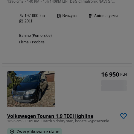
1390 cm3 • 140 KM • 1.4i 140KM LIFT DSG Climatronik NAVI Grzane Fotele Serwis Bezwypadkowy
197 000 km
Benzyna
Automatyczna
2011
Banino (Pomorskie)
Firma • Podbite
16 950
PLN
Volkswagen Touran 1.9 TDI Highline
1896 cm3 • 105 KM • Bardzo dobry stan, bogate wyposażenie.
Zweryfikowane dane