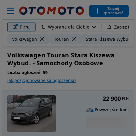
Zacznij
sprzedawać
Wybrane dla Ciebie
Filtruj
Zapisz filt
Volkswagen
Touran
Stara Kiszewa Wybud.
Volkswagen Touran Stara Kiszewa
Wybud. - Samochody Osobowe
Liczba ogłoszeń:
59
Jak pozycjonowane są ogłoszenia?
22 900
PLN
Powyżej średniej