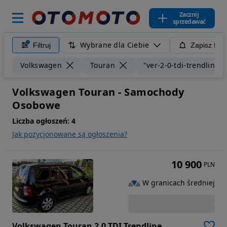
Zacznij
sprzedawać
Wybrane dla Ciebie
Filtruj
Zapisz filt
Volkswagen
Touran
"ver-2-0-tdi-trendline"
Volkswagen Touran - Samochody
Osobowe
Liczba ogłoszeń:
4
Jak pozycjonowane są ogłoszenia?
10 900
PLN
W granicach średniej
Volkswagen Touran 2.0 TDI Trendline