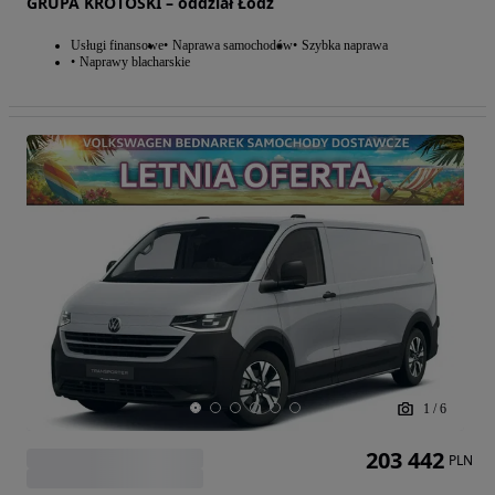
GRUPA KROTOSKI – oddział Łódź
Usługi finansowe
Naprawa samochodów
Szybka naprawa
Naprawy blacharskie
1
/
6
203 442
PLN