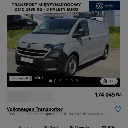
1
/
6
174 045
PLN
Volkswagen Transporter
1996 cm3 • 150 KM • Furgon 2.0 l TDI 150 KM 6-biegowa manualna Dostępny od Ręki!
5 km
Diesel
Manualna
2026