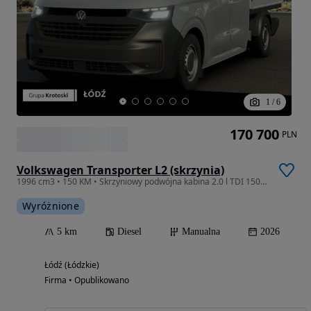
1
/
6
170 700
PLN
Volkswagen Transporter L2 (skrzynia)
1996 cm3 • 150 KM • Skrzyniowy podwójna kabina 2.0 l TDI 150 KM 6-biegowa manualna Od Ręki
Wyróżnione
5 km
Diesel
Manualna
2026
Łódź (Łódzkie)
Firma • Opublikowano