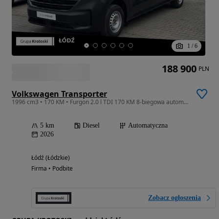
1
/
6
188 900
PLN
Volkswagen Transporter
1996 cm3 • 170 KM • Furgon 2.0 l TDI 170 KM 8-biegowa automatyczna Dostępny od Ręki!
5 km
Diesel
Automatyczna
2026
Łódź (Łódzkie)
Firma • Podbite
Zobacz ogłoszenia