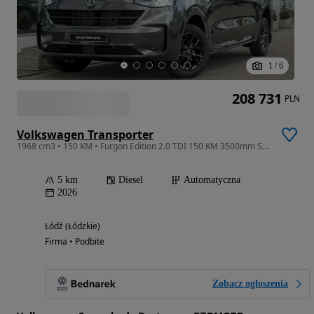
1
/
6
208 731
PLN
Volkswagen Transporter
1968 cm3 • 150 KM • Furgon Edition 2.0 TDI 150 KM 3500mm Skrzynia automatyczna!
5 km
Diesel
Automatyczna
2026
Łódź (Łódzkie)
Firma • Podbite
Zobacz ogłoszenia