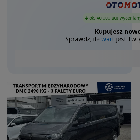
ok. 40 000 aut wycenian
Kupujesz nowe
Sprawdź, ile
wart
jest Twó