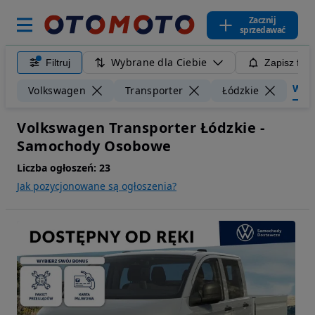
Zacznij
sprzedawać
Wybrane dla Ciebie
Filtruj
Zapisz filt
Wyczy
Volkswagen
Transporter
Łódzkie
Volkswagen Transporter Łódzkie -
Samochody Osobowe
Liczba ogłoszeń:
23
Jak pozycjonowane są ogłoszenia?