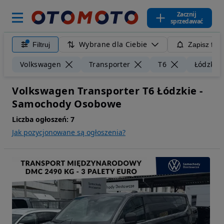
Zacznij
sprzedawać
Wybrane dla Ciebie
Filtruj
Zapisz filt
Volkswagen
Transporter
T6
Łódzkie
Volkswagen Transporter T6 Łódzkie -
Samochody Osobowe
Liczba ogłoszeń:
7
Jak pozycjonowane są ogłoszenia?