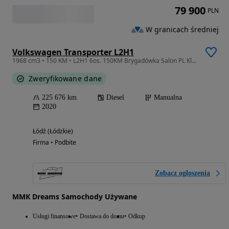
79 900
PLN
W granicach średniej
Volkswagen Transporter L2H1
1968 cm3 • 150 KM • L2H1 6os. 150KM Brygadówka Salon PL Klapa tył Serwis ASOFV23%
Zweryfikowane dane
225 676 km
Diesel
Manualna
2020
Łódź (Łódzkie)
Firma • Podbite
Zobacz ogłoszenia
MMK Dreams Samochody Używane
Usługi finansowe
Dostawa do domu
Odkup