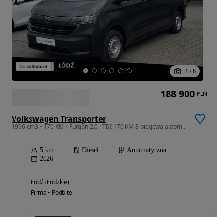
1
/
6
188 900
PLN
Volkswagen Transporter
1996 cm3 • 170 KM • Furgon 2.0 l TDI 170 KM 8-biegowa automatyczna Dostępny od Ręki!
5 km
Diesel
Automatyczna
2026
Łódź (Łódzkie)
Firma • Podbite