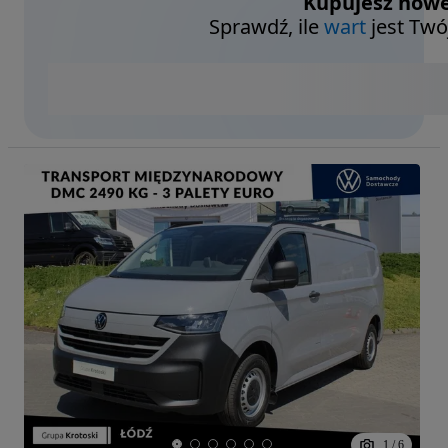
Kupujesz nowe
Sprawdź, ile
wart
jest Twó
1
/
6