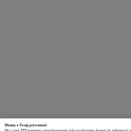
Dbamy o Twoją prywatność
My i nasi
375
partnerzy przechowujemy lub uzyskujemy dostęp do informacji na