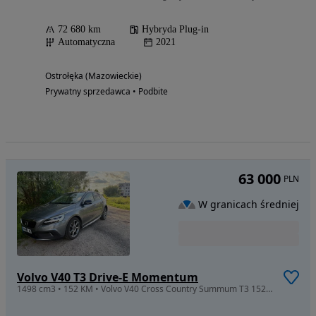
72 680 km
Hybryda Plug-in
Automatyczna
2021
Ostrołęka (Mazowieckie)
Prywatny sprzedawca • Podbite
63 000
PLN
W granicach średniej
Volvo V40 T3 Drive-E Momentum
1498 cm3 • 152 KM • Volvo V40 Cross Country Summum T3 152KM Geartronic