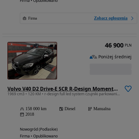
Firma • Opublikowano
Zobacz ogłoszenia
Firma
46 900
PLN
Poniżej średniej
Volvo V40 D2 Drive-E SCR R-Design Momentum
1969 cm3 • 120 KM • r-design full led system czujniki parkowania cyfrowe zegary
158 000 km
Diesel
Manualna
2018
Nowogród (Podlaskie)
Firma • Opublikowano