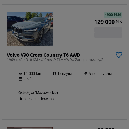
-
900 PLN
129 000
PLN
Volvo V90 Cross Country T6 AWD
1969 cm3 • 310 KM • // Cross// T6// AWD// Zarejestrowany//
14 000 km
Benzyna
Automatyczna
2021
Ostrołęka (Mazowieckie)
Firma • Opublikowano