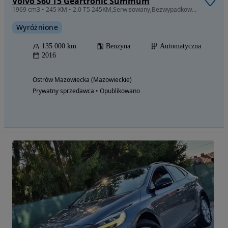
Volvo S60 T5 Geartronic Summum
1969 cm3 • 245 KM • 2.0 T5 245KM,Serwisowany,Bezwypadkowy,Jedne ręce,Super stan.
Wyróżnione
135 000 km
Benzyna
Automatyczna
2016
Ostrów Mazowiecka (Mazowieckie)
Prywatny sprzedawca • Opublikowano