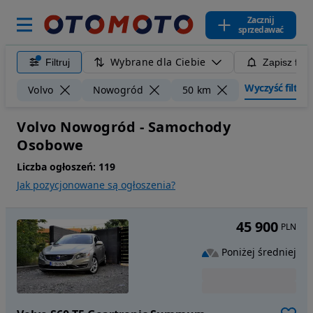
Zacznij
sprzedawać
Wybrane dla Ciebie
Filtruj
Zapisz filt
Wyczyść filtry
Volvo
Nowogród
50 km
Volvo Nowogród - Samochody
Osobowe
Liczba ogłoszeń:
119
Jak pozycjonowane są ogłoszenia?
45 900
PLN
Poniżej średniej