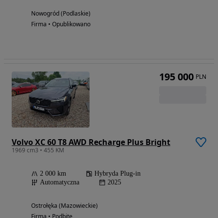
Nowogród (Podlaskie)
Firma • Opublikowano
195 000
PLN
Volvo XC 60 T8 AWD Recharge Plus Bright
1969 cm3 • 455 KM
2 000 km
Hybryda Plug-in
Automatyczna
2025
Ostrołęka (Mazowieckie)
Firma • Podbite