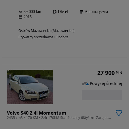
89 000 km
Diesel
Automatyczna
2015
Ostrów Mazowiecka (Mazowieckie)
Prywatny sprzedawca • Podbite
27 900
PLN
Powyżej średniej
Volvo S40 2.4i Momentum
2435 cm3 • 170 KM • 2.4i-170KM Stan Idealny 68tyś.km Zarejestrowany w PL