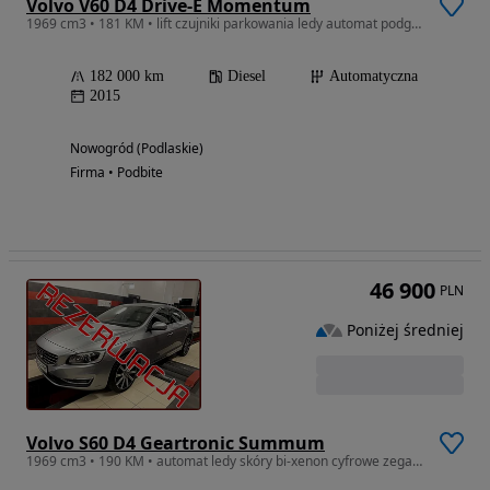
Volvo V60 D4 Drive-E Momentum
1969 cm3 • 181 KM • lift czujniki parkowania ledy automat podgrzewane fotele
182 000 km
Diesel
Automatyczna
2015
Nowogród (Podlaskie)
Firma • Podbite
46 900
PLN
Poniżej średniej
Volvo S60 D4 Geartronic Summum
1969 cm3 • 190 KM • automat ledy skóry bi-xenon cyfrowe zegary czujniki parkowania