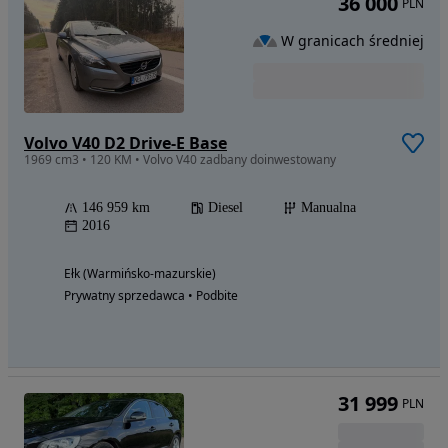
36 000
PLN
W granicach średniej
Volvo V40 D2 Drive-E Base
1969 cm3 • 120 KM • Volvo V40 zadbany doinwestowany
146 959 km
Diesel
Manualna
2016
Ełk (Warmińsko-mazurskie)
Prywatny sprzedawca • Podbite
31 999
PLN