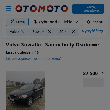
Zacznij
sprzedawać
Wybrane dla Ciebie
Filtruj
Zapisz filt
Wyczyść filtry
Volvo
Suwałki
50 km
Volvo Suwałki - Samochody Osobowe
Liczba ogłoszeń:
46
Jak pozycjonowane są ogłoszenia?
27 500
PLN