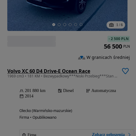
1
/
6
-
2 500 PLN
56 500
PLN
W granicach średniej
Volvo XC 60 D4 Drive-E Ocean Race
1969 cm3 • 181 KM • Bezwypadkowy***Niski Przebieg***Stan Idealny***Olecko
201 880 km
Diesel
Automatyczna
2014
Olecko (Warmińsko-mazurskie)
Firma • Opublikowano
Zobacz ogłoszenia
Firma