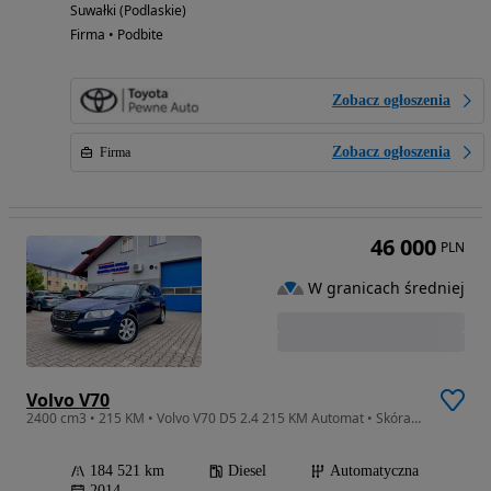
Suwałki (Podlaskie)
Firma • Podbite
Zobacz ogłoszenia
Zobacz ogłoszenia
Firma
46 000
PLN
W granicach średniej
Volvo V70
2400 cm3 • 215 KM • Volvo V70 D5 2.4 215 KM Automat • Skóra • Harman/Kardon • BLIS
184 521 km
Diesel
Automatyczna
2014