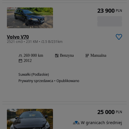
23 900
PLN
Volvo V70
2521 cm3 • 231 KM • /2.5 B/231km
269 000 km
Benzyna
Manualna
2012
Suwałki (Podlaskie)
Prywatny sprzedawca • Opublikowano
25 000
PLN
W granicach średniej