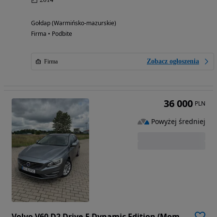
Gołdap (Warmińsko-mazurskie)
Firma • Podbite
Zobacz ogłoszenia
Firma
36 000
PLN
Powyżej średniej
Volvo V60 D2 Drive-E Dynamic Edition (Momentum)