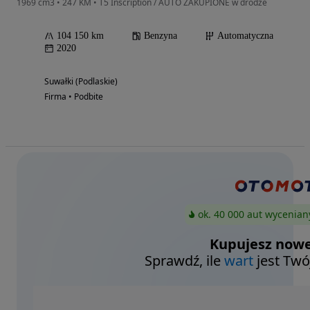
1969 cm3 • 247 KM • T5 Inscription / AUTO ZAKUPIONE w drodze
104 150 km
Benzyna
Automatyczna
2020
Suwałki (Podlaskie)
Firma • Podbite
ok. 40 000 aut wycenian
Kupujesz nowe
Sprawdź, ile
wart
jest Twó