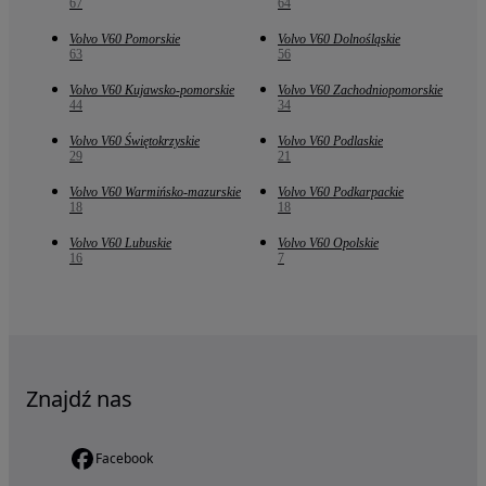
67
64
Volvo V60 Pomorskie
Volvo V60 Dolnośląskie
63
56
Volvo V60 Kujawsko-pomorskie
Volvo V60 Zachodniopomorskie
44
34
Volvo V60 Świętokrzyskie
Volvo V60 Podlaskie
29
21
Volvo V60 Warmińsko-mazurskie
Volvo V60 Podkarpackie
18
18
Volvo V60 Lubuskie
Volvo V60 Opolskie
16
7
Znajdź nas
Facebook