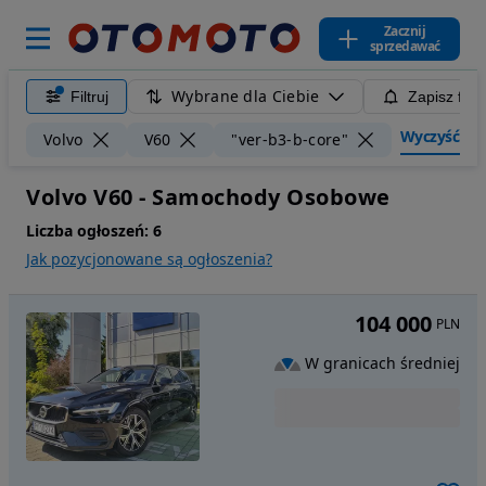
Zacznij
sprzedawać
Wybrane dla Ciebie
Filtruj
Zapisz filt
Wyczyść filt
Volvo
V60
"ver-b3-b-core"
Volvo V60 - Samochody Osobowe
Liczba ogłoszeń:
6
Jak pozycjonowane są ogłoszenia?
104 000
PLN
W granicach średniej