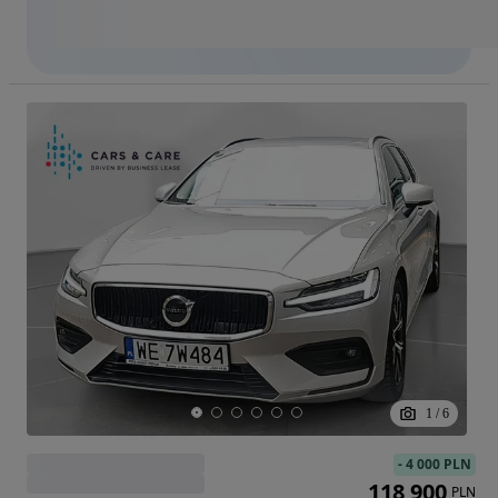
1
/
6
-
4 000 PLN
118 900
PLN