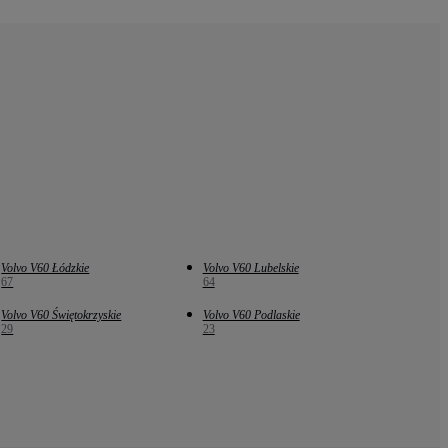
Volvo V60 Łódzkie
Volvo V60 Lubelskie
67
64
Volvo V60 Świętokrzyskie
Volvo V60 Podlaskie
29
23