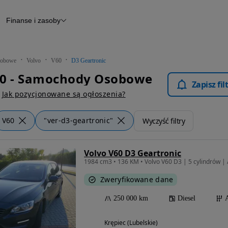
Finanse i zasoby
chody
Finansowanie
Leasing
dy
Narzędzie do wyceny samochodu
tryczne
Raport z inspekcji
obowe
Volvo
V60
D3 Geartronic
m
Raport historii pojazdu
60 - Samochody Osobowe
Otomoto News
Zapisz fi
wane
Jak pozycjonowane są ogłoszenia?
V60
"ver-d3-geartronic"
Wyczyść filtry
Volvo V60 D3 Geartronic
1984 cm3 • 136 KM • Volvo V60 D3 | 5 cylindrów |
Zweryfikowane dane
250 000 km
Diesel
Krępiec (Lubelskie)