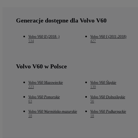
Generacje dostępne dla Volvo V60
Volvo V60 II (2018- )
Volvo V60 I (2011-2018)
534
427
Volvo V60 w Polsce
Volvo V60 Mazowieckie
Volvo V60 Śląskie
223
139
Volvo V60 Pomorskie
Volvo V60 Dolnośląskie
63
56
Volvo V60 Warmińsko-mazurskie
Volvo V60 Podkarpackie
18
18