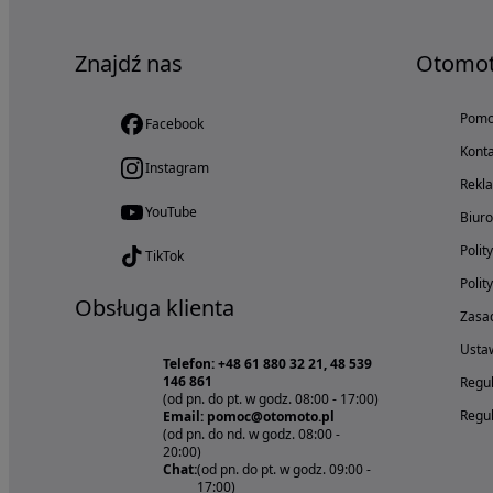
Znajdź nas
Otomo
Pom
Facebook
Konta
Instagram
Rekl
YouTube
Biur
Polit
TikTok
Polit
Obsługa klienta
Zasad
Ustaw
Telefon: +48 61 880 32 21, 48 539
146 861
Regul
(od pn. do pt. w godz. 08:00 - 17:00)
Regul
Email: pomoc@otomoto.pl
(od pn. do nd. w godz. 08:00 -
20:00)
Chat:
(od pn. do pt. w godz. 09:00 -
17:00)