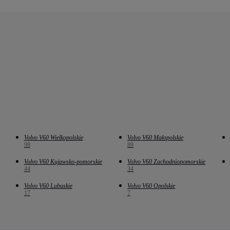
Volvo V60 Wielkopolskie
Volvo V60 Małopolskie
98
89
Volvo V60 Kujawsko-pomorskie
Volvo V60 Zachodniopomorskie
44
34
Volvo V60 Lubuskie
Volvo V60 Opolskie
17
7