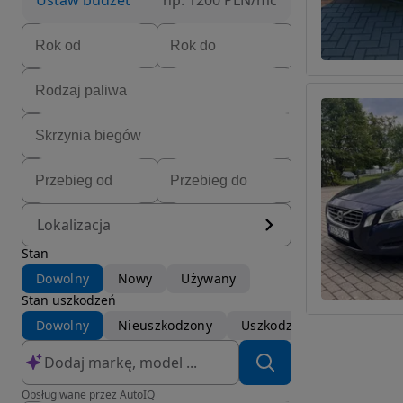
Ustaw budżet
np. 1200 PLN/mc
Lokalizacja
Stan
Dowolny
Nowy
Używany
Stan uszkodzeń
Dowolny
Nieuszkodzony
Uszkodzony
Obsługiwane przez AutoIQ