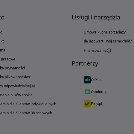
to
Usługi i narzędzia
oc
Umowa kupna sprzedaży
kt
Ile jest wart Twój samochód?
ama
Finansowanie
o prasowe
Partnerzy
yka prywatności
yka plików "cookies"
OLX.pl
y odpowiedzialnej AI
Otodom.pl
ienia plików cookie
Fixly.pl
amin dla Klientów Indywidualnych
amin dla Klientów Biznesowych