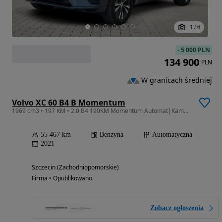
1
/
6
-
5 000 PLN
134 900
PLN
W granicach średniej
Volvo XC 60 B4 B Momentum
1969 cm3 • 197 KM • 2.0 B4 190KM Momentum Automat|Kamera|Virtual|LED|Salon PL|Serwisowany
55 467 km
Benzyna
Automatyczna
2021
Szczecin (Zachodniopomorskie)
Firma • Opublikowano
Zobacz ogłoszenia