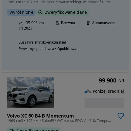
1969 cm3 • 197 KM • PL salon*gwar.przebiegu w umowie*1 użyt.*Bezwypadkowy*TYLKO ASO
Wyróżnione
Zweryfikowane dane
135 993 km
Benzyna
Automatyczna
2021
Susz (Warmińsko-mazurskie)
Prywatny sprzedawca • Opublikowano
99 900
PLN
Poniżej średniej
Volvo XC 60 B4 B Momentum
1969 cm3 • 197 KM • SalonPL/ VATmarża/ PDC/ ALU18/ Tempomat/ LKA/ Auto Hold
Zweryfikowane dane