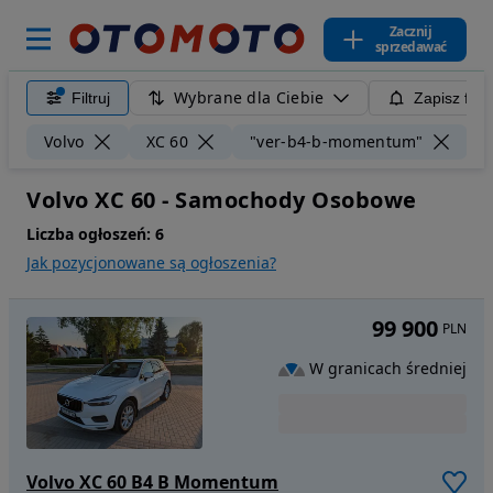
Zacznij
sprzedawać
Wybrane dla Ciebie
Filtruj
Zapisz filt
Wy
Volvo
XC 60
"ver-b4-b-momentum"
Volvo XC 60 - Samochody Osobowe
Liczba ogłoszeń:
6
Jak pozycjonowane są ogłoszenia?
99 900
PLN
W granicach średniej
Volvo XC 60 B4 B Momentum