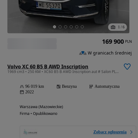
1
/
6
169 900
PLN
W granicach średniej
Volvo XC 60 B5 B AWD Inscription
1969 cm3 • 250 KM • XC60 B5 B AWD Inscription aut # Salon PL # FV23%VAT! # Gwarancja!
96 019 km
Benzyna
Automatyczna
2022
Warszawa (Mazowieckie)
Firma • Opublikowano
Zobacz ogłoszenia