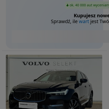
ok. 40 000 aut wycenian
Kupujesz nowe
Sprawdź, ile
wart
jest Twó