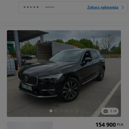
Zobacz ogłoszenia
1
/
6
154 900
PLN