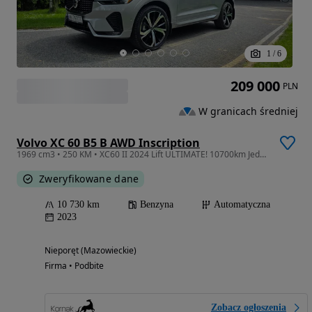
1
/
6
209 000
PLN
W granicach średniej
Volvo XC 60 B5 B AWD Inscription
1969 cm3 • 250 KM • XC60 II 2024 Lift ULTIMATE! 10700km Jedyny taki ! FVAT
Zweryfikowane dane
10 730 km
Benzyna
Automatyczna
2023
Nieporęt (Mazowieckie)
Firma • Podbite
Zobacz ogłoszenia