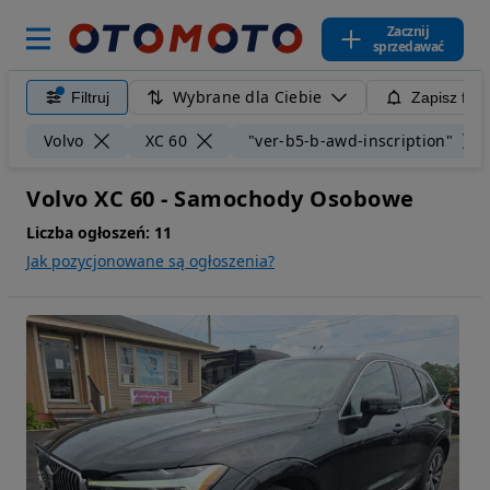
Zacznij
sprzedawać
Wybrane dla Ciebie
Filtruj
Zapisz filt
Volvo
XC 60
"ver-b5-b-awd-inscription"
Volvo XC 60 - Samochody Osobowe
Liczba ogłoszeń:
11
Jak pozycjonowane są ogłoszenia?