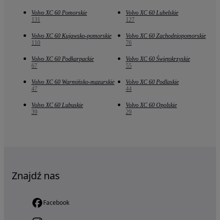
Volvo XC 60 Pomorskie
Volvo XC 60 Lubelskie
131
127
Volvo XC 60 Kujawsko-pomorskie
Volvo XC 60 Zachodniopomorskie
110
76
Volvo XC 60 Podkarpackie
Volvo XC 60 Świętokrzyskie
67
55
Volvo XC 60 Warmińsko-mazurskie
Volvo XC 60 Podlaskie
47
44
Volvo XC 60 Lubuskie
Volvo XC 60 Opolskie
39
29
Znajdź nas
Facebook