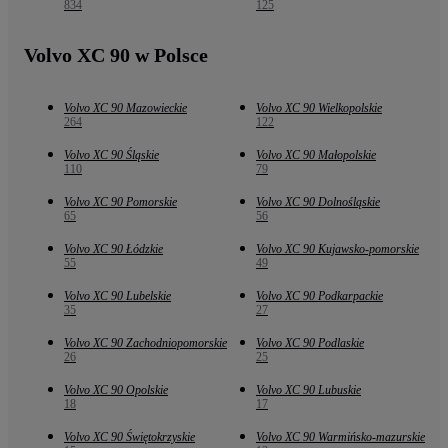
834
125
Volvo XC 90 w Polsce
Volvo XC 90 Mazowieckie
Volvo XC 90 Wielkopolskie
264
122
Volvo XC 90 Śląskie
Volvo XC 90 Małopolskie
110
79
Volvo XC 90 Pomorskie
Volvo XC 90 Dolnośląskie
65
56
Volvo XC 90 Łódzkie
Volvo XC 90 Kujawsko-pomorskie
55
49
Volvo XC 90 Lubelskie
Volvo XC 90 Podkarpackie
35
27
Volvo XC 90 Zachodniopomorskie
Volvo XC 90 Podlaskie
26
25
Volvo XC 90 Opolskie
Volvo XC 90 Lubuskie
18
17
Volvo XC 90 Świętokrzyskie
Volvo XC 90 Warmińsko-mazurskie