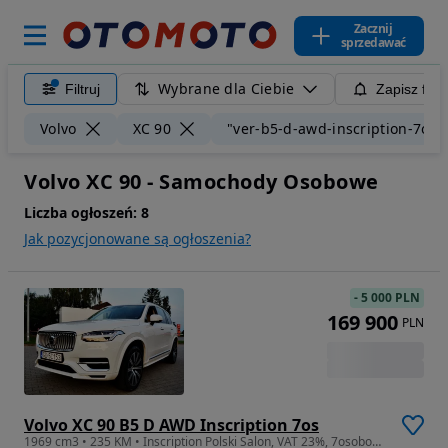
Zacznij
sprzedawać
Wybrane dla Ciebie
Filtruj
Zapisz filt
Volvo
XC 90
"ver-b5-d-awd-inscription-7os"
Volvo XC 90 - Samochody Osobowe
Liczba ogłoszeń:
8
Jak pozycjonowane są ogłoszenia?
-
5 000 PLN
169 900
PLN
Volvo XC 90 B5 D AWD Inscription 7os
1969 cm3 • 235 KM • Inscription Polski Salon, VAT 23%, 7osobowy