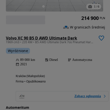
1
/
6
214 900
PLN
W granicach średniej
Volvo XC 90 B5 D AWD Ultimate Dark
1969 cm3 • 235 KM • B5 AWD Ultimate Dark 7os Pneumat Harman Kardon Panorama 360*4strefyHak
Wyróżnione
89 000 km
Diesel
Automatyczna
2021
Kraków (Małopolskie)
Firma • Opublikowano
Zobacz ogłoszenia
Automeritum