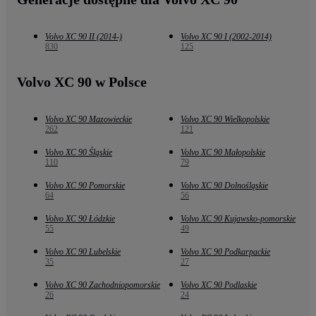
Volvo XC 90 II (2014-)
Volvo XC 90 I (2002-2014)
830
125
Volvo XC 90 w Polsce
Volvo XC 90 Mazowieckie
Volvo XC 90 Wielkopolskie
262
121
Volvo XC 90 Śląskie
Volvo XC 90 Małopolskie
110
79
Volvo XC 90 Pomorskie
Volvo XC 90 Dolnośląskie
64
56
Volvo XC 90 Łódzkie
Volvo XC 90 Kujawsko-pomorskie
55
49
Volvo XC 90 Lubelskie
Volvo XC 90 Podkarpackie
35
27
Volvo XC 90 Zachodniopomorskie
Volvo XC 90 Podlaskie
26
24