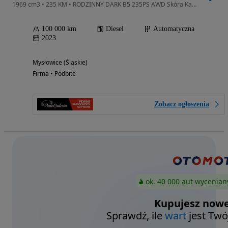
1969 cm3 • 235 KM • RODZINNY DARK B5 235PS AWD Skóra Kamera Harman 7os Elektr Klapa
100 000 km
Diesel
Automatyczna
2023
Mysłowice (Śląskie)
Firma • Podbite
Zobacz ogłoszenia
ok. 40 000 aut wycenian
Kupujesz nowe
Sprawdź, ile
wart
jest Twó