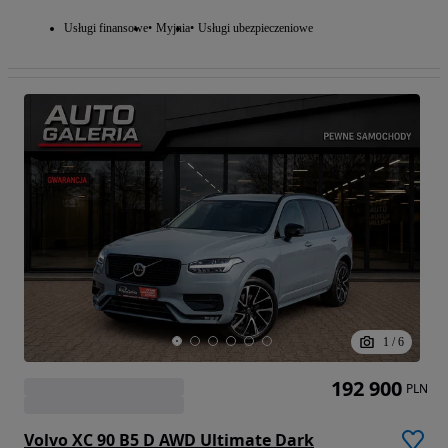
Usługi finansowe
Myjnia
Usługi ubezpieczeniowe
1
/
6
192 900
PLN
Volvo XC 90 B5 D AWD Ultimate Dark