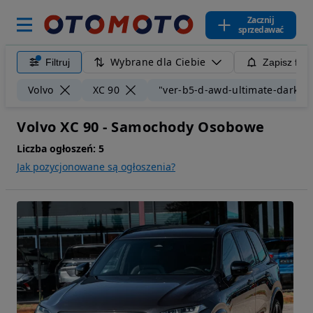
Zacznij
sprzedawać
Wybrane dla Ciebie
Filtruj
Zapisz filt
Volvo
XC 90
"ver-b5-d-awd-ultimate-dark"
Volvo XC 90 - Samochody Osobowe
Liczba ogłoszeń:
5
Jak pozycjonowane są ogłoszenia?