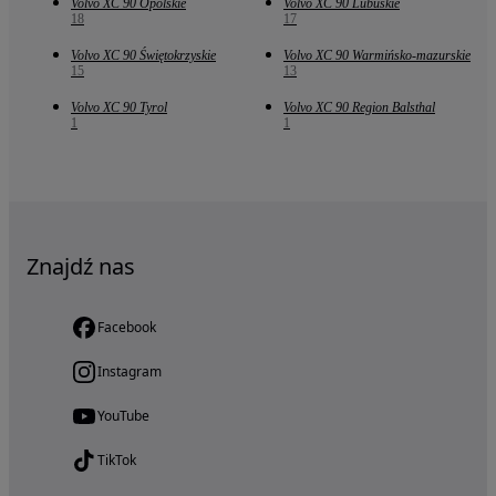
Volvo XC 90 Opolskie
Volvo XC 90 Lubuskie
18
17
Volvo XC 90 Świętokrzyskie
Volvo XC 90 Warmińsko-mazurskie
15
13
Volvo XC 90 Tyrol
Volvo XC 90 Region Balsthal
1
1
Znajdź nas
Facebook
Instagram
YouTube
TikTok