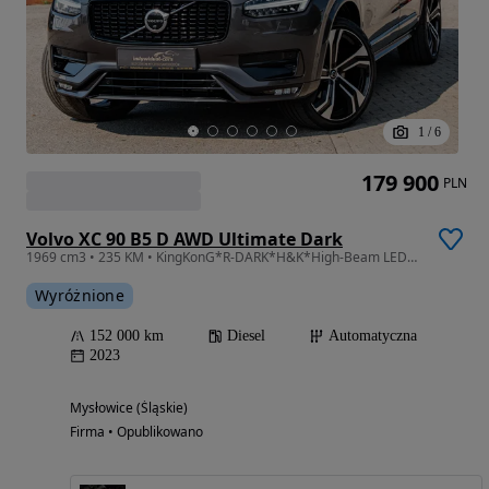
1
/
6
179 900
PLN
Volvo XC 90 B5 D AWD Ultimate Dark
1969 cm3 • 235 KM • KingKonG*R-DARK*H&K*High-Beam LED*RADAR ACC*Lane Ass+Kamera 360*EL.HaK
Wyróżnione
152 000 km
Diesel
Automatyczna
2023
Mysłowice (Śląskie)
Firma • Opublikowano