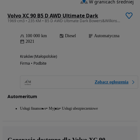
W granicach średniej
Volvo XC 90 B5 D AWD Ultimate Dark
1969 cm3 • 235 KM • B5 D AWD Ultimate Dark Bowers&Wilkins Panorama FourC Hak
100 000 km
Diesel
Automatyczna
2021
Kraków (Małopolskie)
Firma • Podbite
Zobacz ogłoszenia
Automeritum
Usługi finansowe
Myjnia
Usługi ubezpieczeniowe
Generacje dostępne dla Volvo XC 90