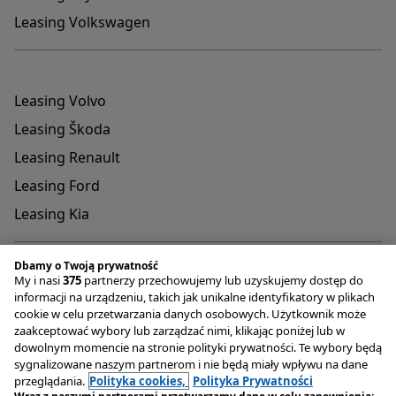
Leasing Volkswagen
Leasing Volvo
Leasing Škoda
Leasing Renault
Leasing Ford
Leasing Kia
Dbamy o Twoją prywatność
My i nasi
375
partnerzy przechowujemy lub uzyskujemy dostęp do
informacji na urządzeniu, takich jak unikalne identyfikatory w plikach
cookie w celu przetwarzania danych osobowych. Użytkownik może
Adres do przyjmowania reklamacji oraz dokumentów
zaakceptować wybory lub zarządzać nimi, klikając poniżej lub w
związanych z rejestracją pojazdów
dowolnym momencie na stronie polityki prywatności. Te wybory będą
OTOMOTO Lease Plac Konesera 9 , 03-736 Warszawa
sygnalizowane naszym partnerom i nie będą miały wpływu na dane
Infolinia
+48 22 221 04 00
przeglądania.
Polityka cookies,
Polityka Prywatności
Email
kontakt@otomotolease.pl