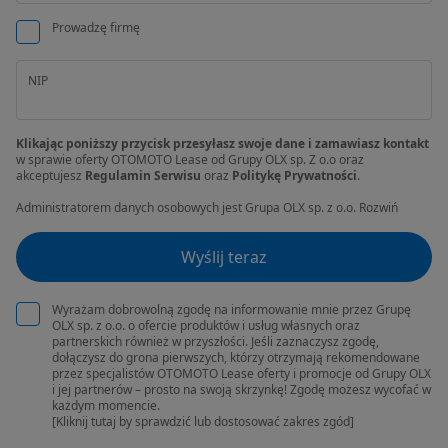
Prowadzę firmę
NIP
Klikając poniższy przycisk przesyłasz swoje dane i zamawiasz kontakt
w sprawie oferty OTOMOTO Lease od Grupy OLX sp. Z o.o oraz
akceptujesz
Regulamin Serwisu
oraz
Politykę Prywatności
.
Administratorem danych osobowych jest Grupa OLX sp. z o.o.
Rozwiń
Wyślij teraz
Wyrażam dobrowolną zgodę na informowanie mnie przez Grupę
OLX sp. z o.o. o ofercie produktów i usług własnych oraz
partnerskich również w przyszłości. Jeśli zaznaczysz zgodę,
dołączysz do grona pierwszych, którzy otrzymają rekomendowane
przez specjalistów OTOMOTO Lease oferty i promocje od Grupy OLX
i jej partnerów – prosto na swoją skrzynkę! Zgodę możesz wycofać w
każdym momencie.
[Kliknij tutaj by sprawdzić lub dostosować zakres zgód]