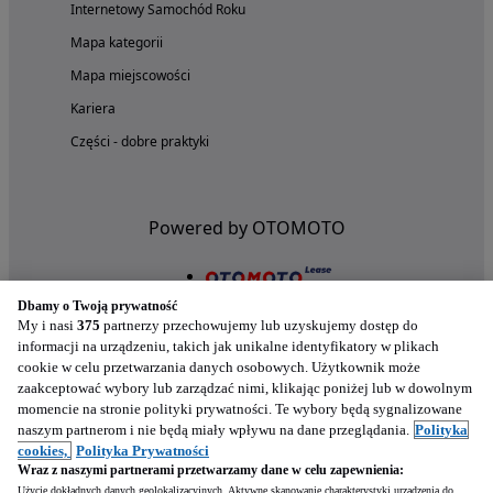
Internetowy Samochód Roku
Mapa kategorii
Mapa miejscowości
Kariera
Części - dobre praktyki
Powered by OTOMOTO
Dbamy o Twoją prywatność
My i nasi
375
partnerzy przechowujemy lub uzyskujemy dostęp do
informacji na urządzeniu, takich jak unikalne identyfikatory w plikach
cookie w celu przetwarzania danych osobowych. Użytkownik może
zaakceptować wybory lub zarządzać nimi, klikając poniżej lub w dowolnym
momencie na stronie polityki prywatności. Te wybory będą sygnalizowane
naszym partnerom i nie będą miały wpływu na dane przeglądania.
Polityka
Nasze aplikacje w twoim telefonie
cookies,
Polityka Prywatności
Wraz z naszymi partnerami przetwarzamy dane w celu zapewnienia:
Użycie dokładnych danych geolokalizacyjnych. Aktywne skanowanie charakterystyki urządzenia do