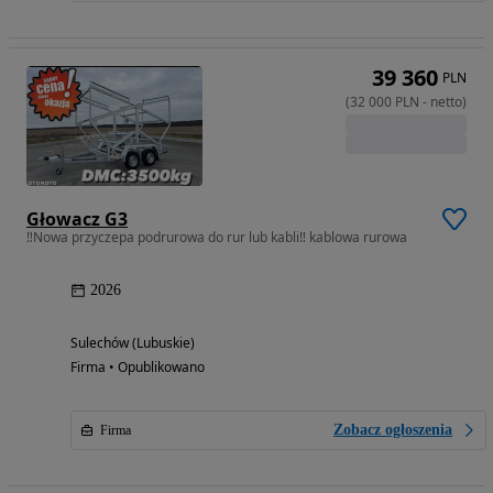
39 360
PLN
(
32 000
PLN
-
netto
)
Głowacz G3
‼️Nowa przyczepa podrurowa do rur lub kabli‼️ kablowa rurowa
2026
Sulechów (Lubuskie)
Firma • Opublikowano
Zobacz ogłoszenia
Firma