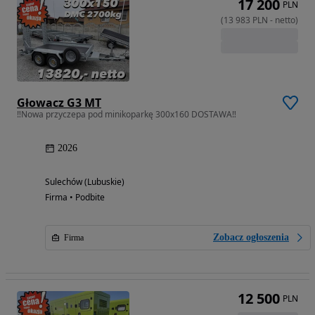
17 200
PLN
(
13 983
PLN
-
netto
)
Głowacz G3 MT
‼️Nowa przyczepa pod minikoparkę 300x160 DOSTAWA‼️
2026
Sulechów (Lubuskie)
Firma • Podbite
Zobacz ogłoszenia
Firma
12 500
PLN