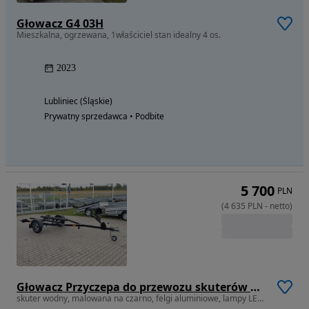
Głowacz G4 03H
Mieszkalna, ogrzewana, 1właściciel stan idealny 4 os.
2023
Lubliniec (Śląskie)
Prywatny sprzedawca • Podbite
5 700
PLN
(
4 635
PLN
-
netto
)
Głowacz Przyczepa do przewozu skuterów wodnych
skuter wodny, malowana na czarno, felgi aluminiowe, lampy LED, płozy