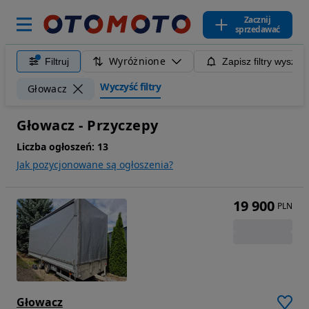
Zacznij
sprzedawać
Wyróżnione
Filtruj
Zapisz filtry wyszuk
Wyczyść filtry
Głowacz
Głowacz - Przyczepy
Liczba ogłoszeń:
13
Jak pozycjonowane są ogłoszenia?
19 900
PLN
Głowacz