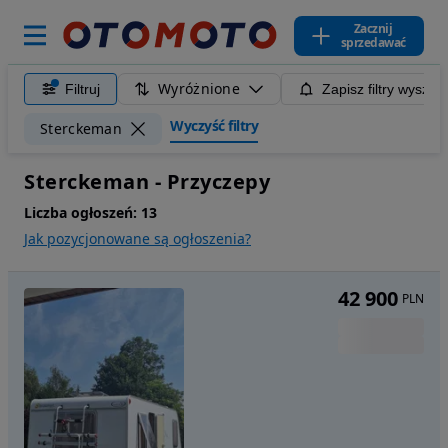
Zacznij
sprzedawać
Wyróżnione
Filtruj
Zapisz filtry wyszuk
Wyczyść filtry
Sterckeman
Sterckeman - Przyczepy
Liczba ogłoszeń:
13
Jak pozycjonowane są ogłoszenia?
42 900
PLN