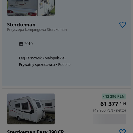
Sterckeman
Przyczepa kempingowa Sterckeman
2010
Łęg Tarnowski (Małopolskie)
Prywatny sprzedawca • Podbite
-
12 296 PLN
61 377
PLN
(
49 900
PLN
-
netto
)
Sterckeman Easy 390 CP