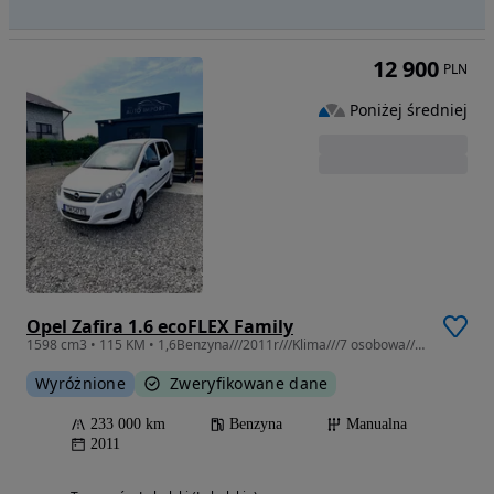
12 900
PLN
Poniżej średniej
Opel Zafira 1.6 ecoFLEX Family
1598 cm3 • 115 KM • 1,6Benzyna///2011r///Klima///7 osobowa///Hak!
Wyróżnione
Zweryfikowane dane
233 000 km
Benzyna
Manualna
2011