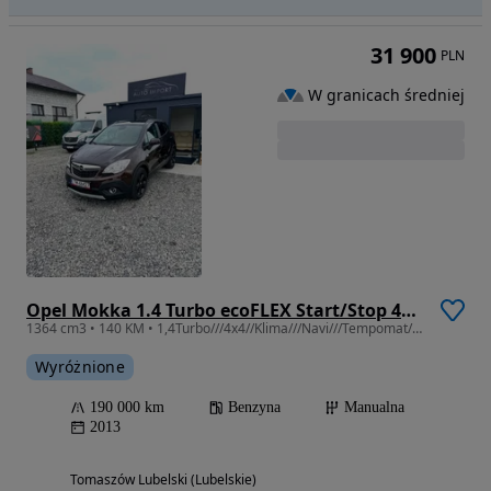
31 900
PLN
W granicach średniej
Opel Mokka 1.4 Turbo ecoFLEX Start/Stop 4x4 Innovation
1364 cm3 • 140 KM • 1,4Turbo///4x4//Klima///Navi///Tempomat///PDC!
Wyróżnione
190 000 km
Benzyna
Manualna
2013
Tomaszów Lubelski (Lubelskie)