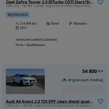
Opel Zafira Tourer 2.0 BITurbo CDTI Start/Stop Innovation
1956 cm3 • 195 KM • 2,0cdti 195ps///2013r///OPC///Navi///Tempomat///PDC!
Wyróżnione
214 000 km
Diesel
Manualna
2013
Tomaszów Lubelski (Lubelskie)
Firma • Opublikowano
54 800
PLN
W granicach średniej
Audi A4 Avant 2.0 TDI DPF clean diesel quattro S tronic S line Sportpaket
1968 cm3 • 190 KM • Audi A4 2.0 TDI Clean Diesel 190 Quattro S-Tronic