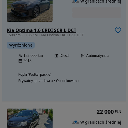
W granicach średniej
Kia Optima 1.6 CRDI SCR L DCT
1598 cm3 • 136 KM • KIA Optima CRDI 1.6 L DCT
Wyróżnione
182 000 km
Diesel
Automatyczna
2018
Kopki (Podkarpackie)
Prywatny sprzedawca • Opublikowano
22 000
PLN
W granicach średniej