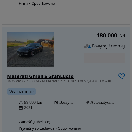
Firma • Opublikowano
180 000
PLN
Powyżej średniej
Maserati Ghibli S GranLusso
2979 cm3 • 430 KM • Maserati Ghibli GranLusso Q4 430 KM – luksus, sportowe osiągi i włoski
Wyróżnione
99 800 km
Benzyna
Automatyczna
2021
Zamość (Lubelskie)
Prywatny sprzedawca • Opublikowano