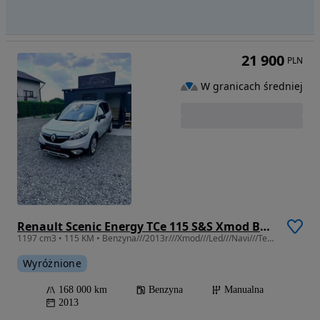
21 900
PLN
W granicach średniej
Renault Scenic Energy TCe 115 S&S Xmod Bose Edition
1197 cm3 • 115 KM • Benzyna///2013r///Xmod///Led///Navi///Tempomat!
Wyróżnione
168 000 km
Benzyna
Manualna
2013