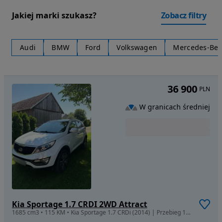
Jakiej marki szukasz?
Zobacz filtry
Audi
BMW
Ford
Volkswagen
Mercedes-Be
36 900
PLN
W granicach średniej
Kia Sportage 1.7 CRDI 2WD Attract
1685 cm3 • 115 KM • Kia Sportage 1.7 CRDi (2014) | Przebieg 111 tys. km | 2 Komplety kół