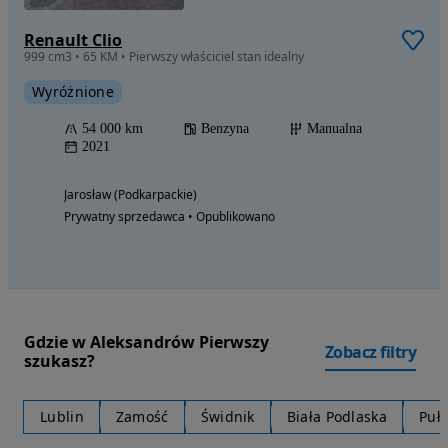
Renault Clio
999 cm3 • 65 KM • Pierwszy właściciel stan idealny
Wyróżnione
54 000 km
Benzyna
Manualna
2021
Jarosław (Podkarpackie)
Prywatny sprzedawca • Opublikowano
Gdzie w Aleksandrów Pierwszy
Zobacz filtry
szukasz?
Lublin
Zamość
Świdnik
Biała Podlaska
Puł