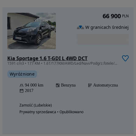
66 900
PLN
W granicach średniej
Kia Sportage 1.6 T-GDI L 4WD DCT
1591 cm3 • 177 KM • 1.6T/177KM/AWD/Led/Navi/Podgrz.fotele/SUPER STAN/z Niemiec
Wyróżnione
94 000 km
Benzyna
Automatyczna
2017
Zamość (Lubelskie)
Prywatny sprzedawca • Opublikowano