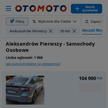
Zacznij
sprzedawać
Wybrane dla Ciebie
Filtruj
Zapisz filt
Wyczyść filtry
Aleksandrów Pierwszy
50 km
Aleksandrów Pierwszy - Samochody
Osobowe
Liczba ogłoszeń:
1 968
Jak pozycjonowane są ogłoszenia?
104 900
PLN