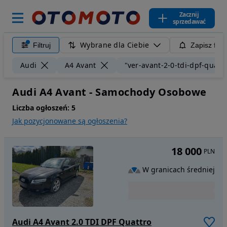
Zacznij
sprzedawać
Wybrane dla Ciebie
Filtruj
Zapisz filt
Audi
A4 Avant
"ver-avant-2-0-tdi-dpf-quattr
Audi A4 Avant - Samochody Osobowe
Liczba ogłoszeń:
5
Jak pozycjonowane są ogłoszenia?
18 000
PLN
W granicach średniej
Audi A4 Avant 2.0 TDI DPF Quattro