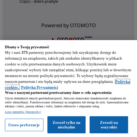
Części - dobre praktyki
Powered by OTOMOTO
Dbamy o Twoją prywatność
My i nasi
375
partnerzy przechowujemy lub uzyskujemy dostęp do
informacji na urządzeniu, takich jak unikalne identyfikatory w plikach
cookie w celu przetwarzania danych osobowych. Użytkownik może
zaakceptować wybory lub zarządzać nimi, klikając poniżej lub w dowolnym
momencie na stronie polityki prywatności. Te wybory będą sygnalizowane
naszym partnerom i nie będą miały wpływu na dane przeglądania.
Polityka
Nasze aplikacje w twoim telefonie
cookies,
Polityka Prywatności
Wraz z naszymi partnerami przetwarzamy dane w celu zapewnienia:
Użycie dokładnych danych geolokalizacyjnych. Aktywne skanowanie charakterystyki urządzenia do
celów identyfikacji. Przechowywanie informacji na urządzeniu lub dostęp do nich. Spersonalizowane
reklamy i treści, pomiar reklam i treści, badnie odbiorców i ulepszanie usług.
Lista partnerów (dostawców)
Zezwól tylko na
Zezwól na
Ustaw preferencje
niezbędne
wszystkie