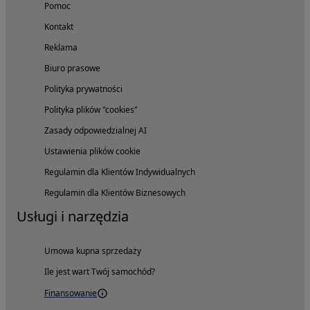
Pomoc
Kontakt
Reklama
Biuro prasowe
Polityka prywatności
Polityka plików "cookies"
Zasady odpowiedzialnej AI
Ustawienia plików cookie
Regulamin dla Klientów Indywidualnych
Regulamin dla Klientów Biznesowych
Usługi i narzędzia
Umowa kupna sprzedaży
Ile jest wart Twój samochód?
Finansowanie