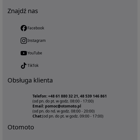
Znajdź nas
Facebook
Instagram
YouTube
TikTok
Obsługa klienta
Telefon: +48 61 880 32 21, 48 539 146 861
(od pn. do pt. w godz. 08:00 - 17:00)
Email: pomoc@otomoto.pl
(od pn. do nd. w godz. 08:00 - 20:00)
Chat:
(od pn. do pt. w godz. 09:00 - 17:00)
Otomoto