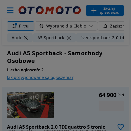
Zacznij
sprzedawać
Wybrane dla Ciebie
Filtruj
Zapisz filt
Audi
A5 Sportback
"ver-sportback-2-0-tdi-q
Audi A5 Sportback - Samochody
Osobowe
Liczba ogłoszeń:
2
Jak pozycjonowane są ogłoszenia?
64 900
PLN
Audi A5 Sportback 2.0 TDI quattro S tronic