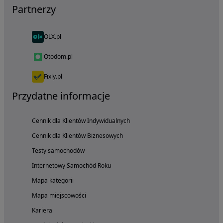
Partnerzy
OLX.pl
Otodom.pl
Fixly.pl
Przydatne informacje
Cennik dla Klientów Indywidualnych
Cennik dla Klientów Biznesowych
Testy samochodów
Internetowy Samochód Roku
Mapa kategorii
Mapa miejscowości
Kariera