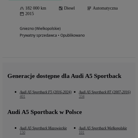
182 000 km
Diesel
Automatyczna
2015
Gniezno (Wielkopolskie)
Prywatny sprzedawca • Opublikowano
Generacje dostępne dla Audi A5 Sportback
Audi A5 Sportback F5 (2016-2024)
Audi A5 Sportback 8T (2007-2016)
401
334
Audi A5 Sportback w Polsce
Audi A5 Sportback Mazowieckie
Audi A5 Sportback Wielkopolskie
150
101