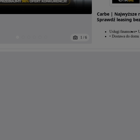
Carbe | Najwyższe 
Sprawdź leasing be
Usługi finansowe
U
Dostawa do domu
1
/
6