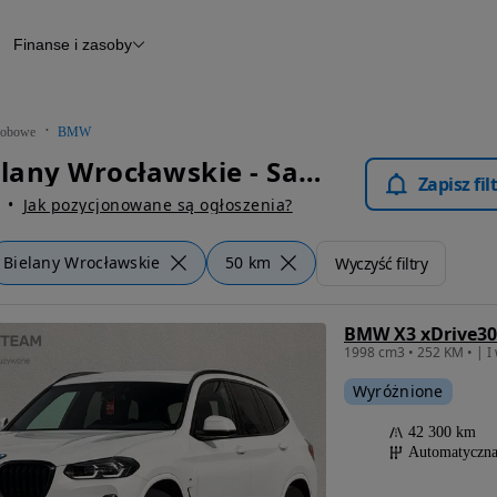
Finanse i zasoby
chody
Finansowanie
Leasing
dy
Narzędzie do wyceny samochodu
tryczne
Raport z inspekcji
obowe
BMW
m
Raport historii pojazdu
BMW Bielany Wrocławskie - Samochody Osobowe
Otomoto News
Zapisz fi
wane
Jak pozycjonowane są ogłoszenia?
Bielany Wrocławskie
50 km
Wyczyść filtry
BMW X3 xDrive30
Wyróżnione
42 300 km
Automatyczn