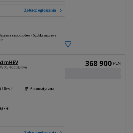
Zobacz ogłoszenia
aprawa samochodów
Szybka naprawa
ie
368 900
0d mHEV
PLN
W X5 40d xDrive
Diesel
Automatyczna
ąskie)
Zobacz ogłoszenia