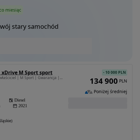
co miesiąc
Twój stary samochód
 xDrive M Sport sport
-
10 000 PLN
1995 cm3 • 190 KM • | I właściciel | M Sport | Gwarancja | Bezwypadkowy | FVAT23% |
134 900
PLN
Poniżej średniej
Diesel
a
2021
ląskie)