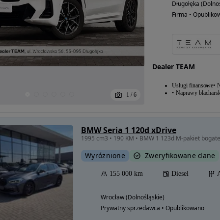
Długołęka (Dolnoś
Firma • Opubliko
Dealer TEAM
Usługi finansowe
N
Naprawy blacharsk
1
/
6
BMW Seria 1 120d xDrive
Wyróżnione
Zweryfikowane dane
155 000 km
Diesel
Wrocław (Dolnośląskie)
Prywatny sprzedawca • Opublikowano