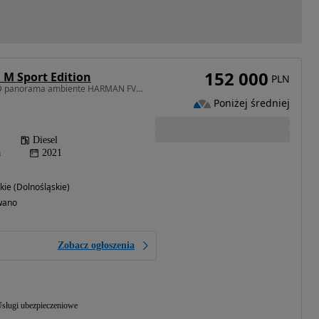
152 000
 M Sport Edition
PLN
2993 cm3 • 286 KM • LED panorama ambiente HARMAN FV23%
Poniżej średniej
Diesel
a
2021
ie (Dolnośląskie)
wano
Zobacz ogłoszenia
M
sługi ubezpieczeniowe