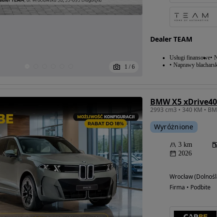
Dealer TEAM
Usługi finansowe
N
Naprawy blacharsk
1
/
6
BMW X5 xDrive4
2993 cm3 • 340 KM • BM
Wyróżnione
3 km
2026
Wrocław (Dolnośl
Firma • Podbite