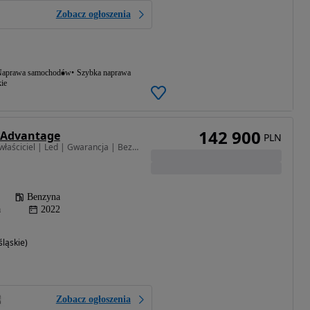
Zobacz ogłoszenia
aprawa samochodów
Szybka naprawa
ie
142 900
i Advantage
PLN
1998 cm3 • 156 KM • | I właściciel | Led | Gwarancja | Bezwypadkowy | FVAT23% |
Benzyna
a
2022
ląskie)
Zobacz ogłoszenia