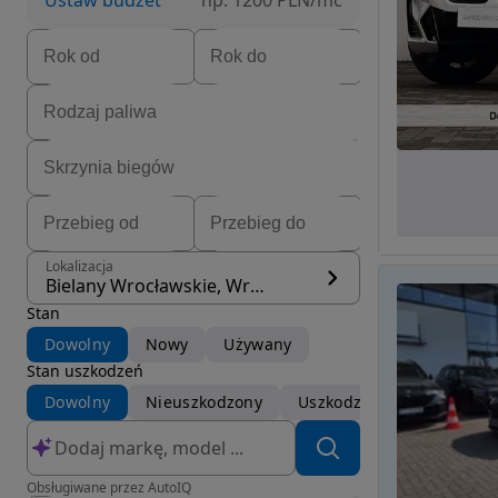
Ustaw budżet
np. 1200 PLN/mc
Lokalizacja
Bielany Wrocławskie, Wrocław
Stan
Dowolny
Nowy
Używany
Stan uszkodzeń
Dowolny
Nieuszkodzony
Uszkodzony
Obsługiwane przez AutoIQ