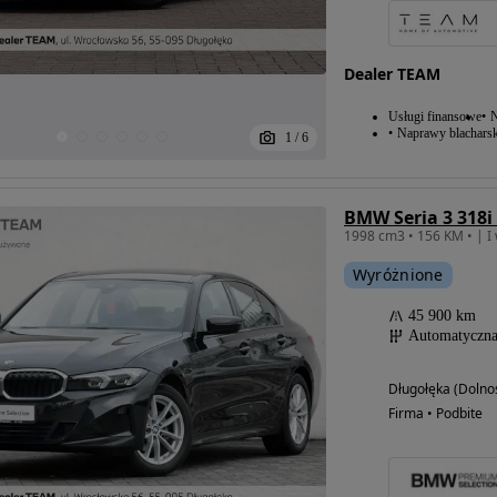
Dealer TEAM
Usługi finansowe
N
Naprawy blacharsk
1
/
6
BMW Seria 3 318
Wyróżnione
45 900 km
Automatyczn
Długołęka (Dolnoś
Firma • Podbite