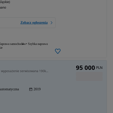
ląskie)
wano
Zobacz ogłoszenia
aprawa samochodów
Szybka naprawa
ie
95 000
PLN
1995 cm3 • 190 KM • BMW 1 123d M-pakiet bogate wyposażenie serwisowana 190km xdrive
Automatyczna
2019