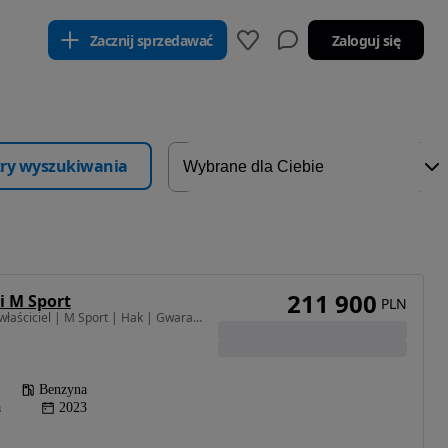
Zacznij sprzedawać
Zaloguj się
ltry wyszukiwania
211 900
i M Sport
PLN
1998 cm3 • 252 KM • | I właściciel | M Sport | Hak | Gwarancja | Bezwypadkowy | FVAT23% |
Benzyna
a
2023