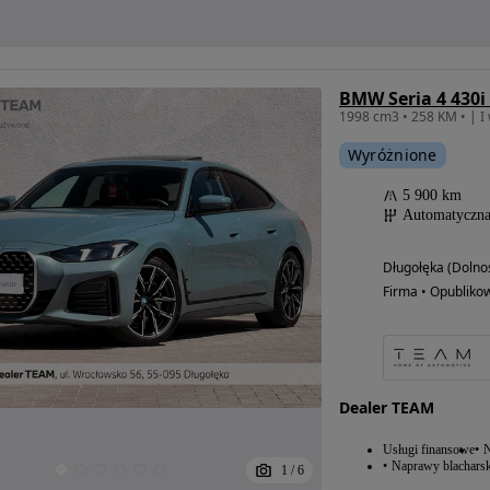
BMW Seria 4 430i
Wyróżnione
5 900 km
Automatyczn
Długołęka (Dolnoś
Firma • Opubliko
Dealer TEAM
Usługi finansowe
N
Naprawy blacharsk
1
/
6