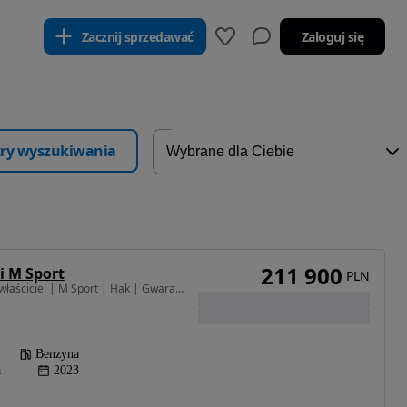
Zacznij sprzedawać
Zaloguj się
ltry wyszukiwania
211 900
i M Sport
PLN
1998 cm3 • 252 KM • | I właściciel | M Sport | Hak | Gwarancja | Bezwypadkowy | FVAT23% |
Benzyna
a
2023