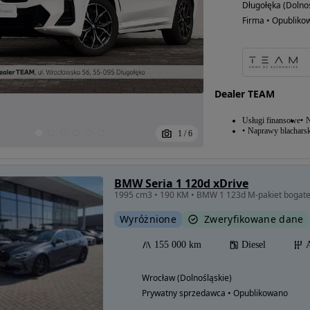
Długołęka (Dolnoś
Firma • Opubliko
Dealer TEAM
Usługi finansowe
N
Naprawy blacharsk
1
/
6
BMW Seria 1 120d xDrive
Wyróżnione
Zweryfikowane dane
155 000 km
Diesel
Wrocław (Dolnośląskie)
Prywatny sprzedawca • Opublikowano