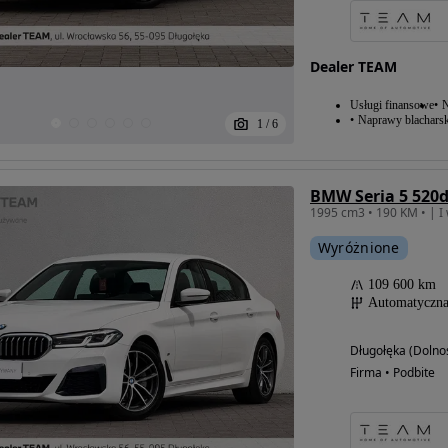
Dealer TEAM
Usługi finansowe
N
Naprawy blacharsk
1
/
6
BMW Seria 5 520d
Wyróżnione
109 600 km
Automatyczn
Długołęka (Dolnoś
Firma • Podbite