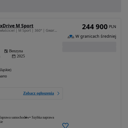
244 900
 xDrive M Sport
PLN
1998 cm3 • 258 KM • | I właściciel | M Sport | 360° | Gwarancja | Bezwypadkowy | FVAT23% |
W granicach średniej
Benzyna
a
2025
ląskie)
wano
Zobacz ogłoszenia
aprawa samochodów
Szybka naprawa
ie