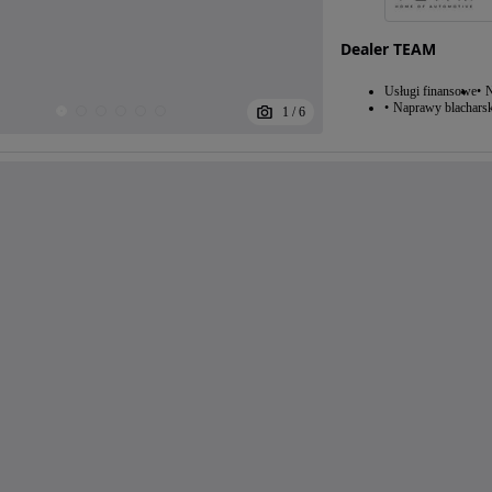
Dealer TEAM
Usługi finansowe
N
Naprawy blacharsk
1
/
6