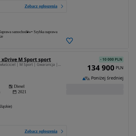
Zobacz ogłoszenia
aprawa samochodów
Szybka naprawa
ie
 xDrive M Sport sport
-
10 000 PLN
1995 cm3 • 190 KM • | I właściciel | M Sport | Gwarancja | Bezwypadkowy | FVAT23% |
134 900
PLN
Poniżej średniej
Diesel
a
2021
ląskie)
Zobacz ogłoszenia