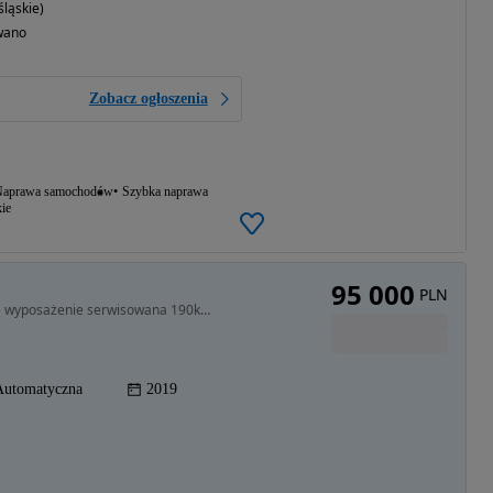
ląskie)
wano
Zobacz ogłoszenia
aprawa samochodów
Szybka naprawa
ie
95 000
PLN
1995 cm3 • 190 KM • BMW 1 123d M-pakiet bogate wyposażenie serwisowana 190km xdrive
Automatyczna
2019