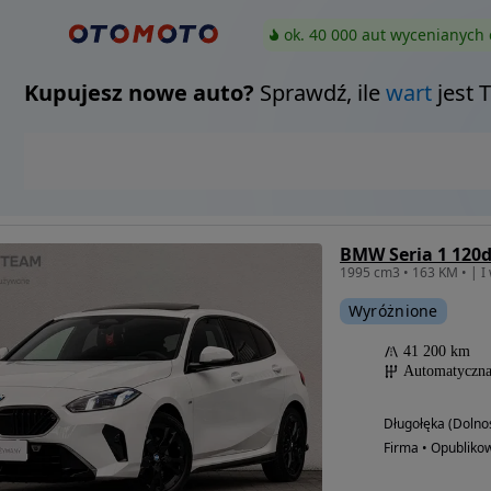
ok. 40 000 aut wycenianych 
Kupujesz nowe auto?
Sprawdź, ile
wart
jest 
BMW Seria 1 120
Wyróżnione
41 200 km
Automatyczn
Długołęka (Dolnoś
Firma • Opubliko