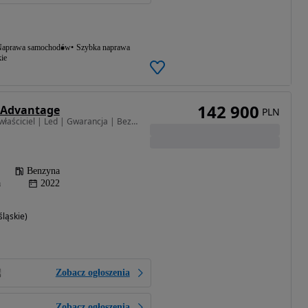
aprawa samochodów
Szybka naprawa
ie
142 900
i Advantage
PLN
1998 cm3 • 156 KM • | I właściciel | Led | Gwarancja | Bezwypadkowy | FVAT23% |
Benzyna
a
2022
ląskie)
Zobacz ogłoszenia
Zobacz ogłoszenia