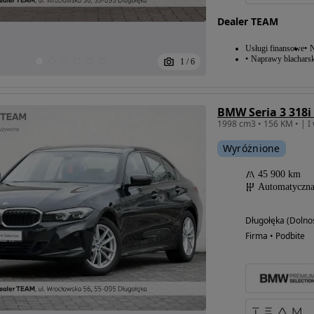
Dealer TEAM
Usługi finansowe
N
Naprawy blacharsk
1
/
6
BMW Seria 3 318
Wyróżnione
45 900 km
Automatyczn
Długołęka (Dolnoś
Firma • Podbite