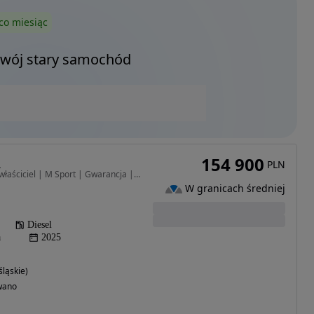
co miesiąc
Twój stary samochód
154 900
d
PLN
1995 cm3 • 163 KM • | I właściciel | M Sport | Gwarancja | Bezwypadkowy | FVAT23% |
W granicach średniej
Diesel
a
2025
ląskie)
wano