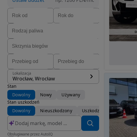
Ustaw budżet
np. 1200 PLN/mc
Lokalizacja
Wrocław, Wrocław
Stan
Dowolny
Nowy
Używany
Stan uszkodzeń
Dowolny
Nieuszkodzony
Uszkodzony
Obsługiwane przez AutoIQ