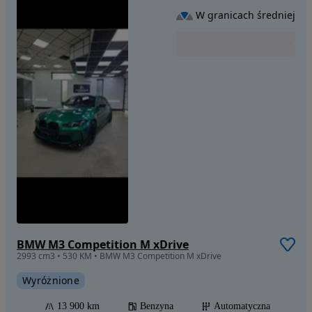
W granicach średniej
BMW M3 Competition M xDrive
2993 cm3 • 530 KM • BMW M3 Competition M xDrive
Wyróżnione
13 900 km
Benzyna
Automatyczna