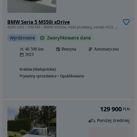
BMW Seria 5 M550i xDrive
4395 cm3 • 530 KM • BMW m550xi, niski przebieg, serwis ASO, Umowa K-S, zapraszam!
Wyróżnione
Zweryfikowane dane
46 500 km
Benzyna
Automatyczna
2023
Kraków (Małopolskie)
Prywatny sprzedawca • Opublikowano
129 900
PLN
Poniżej średniej