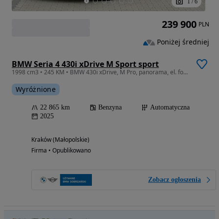
1
/
6
239 900
PLN
Poniżej średniej
BMW Seria 4 430i xDrive M Sport sport
1998 cm3 • 245 KM • BMW 430i xDrive, M Pro, panorama, el. fotel, FV 23%
Wyróżnione
22 865 km
Benzyna
Automatyczna
2025
Kraków (Małopolskie)
Firma • Opublikowano
Zobacz ogłoszenia