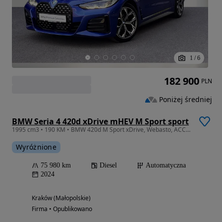
1
/
6
182 900
PLN
Poniżej średniej
BMW Seria 4 420d xDrive mHEV M Sport sport
1995 cm3 • 190 KM • BMW 420d M Sport xDrive, Webasto, ACC, HiFi, FV 23%
Wyróżnione
75 980 km
Diesel
Automatyczna
2024
Kraków (Małopolskie)
Firma • Opublikowano