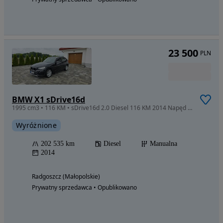
23 500
PLN
BMW X1 sDrive16d
1995 cm3 • 116 KM • sDrive16d 2.0 Diesel 116 KM 2014 Napęd na tył • Sprowadzony z Niemiec
Wyróżnione
202 535 km
Diesel
Manualna
2014
Radgoszcz (Małopolskie)
Prywatny sprzedawca • Opublikowano