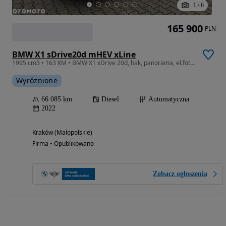
1
/
6
165 900
PLN
BMW X1 sDrive20d mHEV xLine
1995 cm3 • 163 KM • BMW X1 xDrive 20d, hak, panorama, el.fotel, dost.komf., HUD, FV 23%
Wyróżnione
66 085 km
Diesel
Automatyczna
2022
Kraków (Małopolskie)
Firma • Opublikowano
Zobacz ogłoszenia