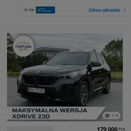
Zobacz ogłoszenia
1
/
6
179 000
PLN