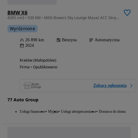
BMW X6
4395 cm3 • 530 KM • M60i Bowers Sky Lounge Masaż ACC Skrętna Oś HeadUP 360 Gwarancja FV23%
Wyróżnione
26 898 km
Benzyna
Automatyczna
2024
Kraków (Małopolskie)
Firma • Opublikowano
Zobacz ogłoszenia
77 Auto Group
Usługi finansowe
Myjnia
Usługi ubezpieczeniowe
Dostawa do domu