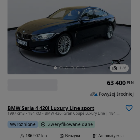
1
/
6
63 400
PLN
Powyżej średniej
BMW Seria 4 420i Luxury Line sport
1997 cm3 • 184 KM • BMW 420i Gran Coupé Luxury Line | 184 KM | Skóra Dakota | Keyless |
Wyróżnione
Zweryfikowane dane
186 907 km
Benzyna
Automatyczna