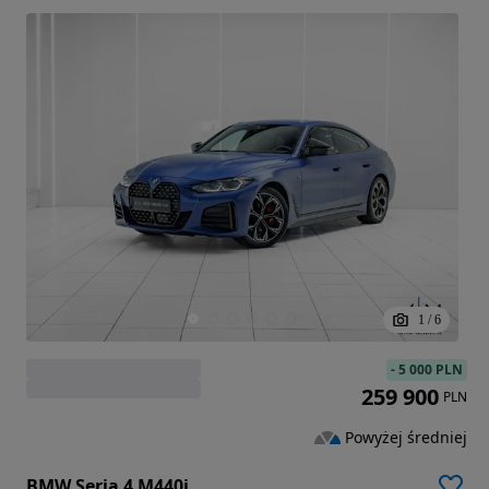
1
/
6
-
5 000 PLN
259 900
PLN
Powyżej średniej
BMW Seria 4 M440i