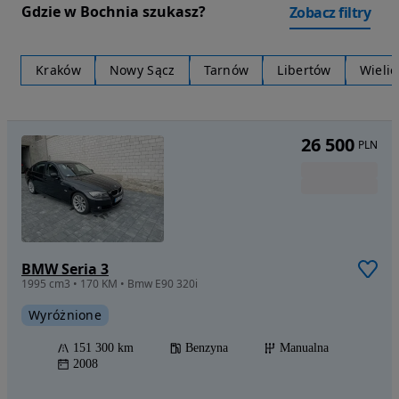
Gdzie w Bochnia szukasz?
Zobacz filtry
Kraków
Nowy Sącz
Tarnów
Libertów
Wielic
26 500
PLN
BMW Seria 3
1995 cm3 • 170 KM • Bmw E90 320i
Wyróżnione
151 300 km
Benzyna
Manualna
2008