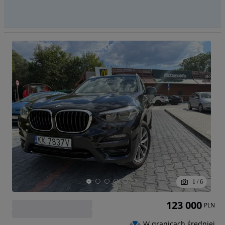
1
/
6
123 000
PLN
W granicach średniej