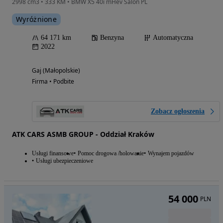
2998 cm3 • 333 KM • BMW X5 40i mHev Salon PL
Wyróżnione
64 171 km
Benzyna
Automatyczna
2022
Gaj (Małopolskie)
Firma • Podbite
Zobacz ogłoszenia
ATK CARS ASMB GROUP - Oddział Kraków
Usługi finansowe
Pomoc drogowa /holowanie
Wynajem pojazdów
Usługi ubezpieczeniowe
54 000
PLN