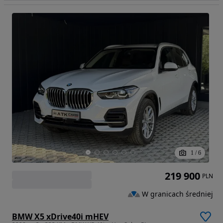
1
/
6
219 900
PLN
W granicach średniej
BMW X5 xDrive40i mHEV