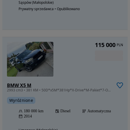
Sąspów (Małopolskie)
Prywatny sprzedawca • Opublikowano
115 000
PLN
BMW X5 M
2993 cm3 • 381 KM • 50D*x5M*381Hp*X-Drive*M-Pakiet*7-Osobowa*Bezwypadkowa*Prywatny Wł*
Wyróżnione
180 000 km
Diesel
Automatyczna
2014