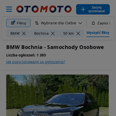
Zacznij
sprzedawać
Wybrane dla Ciebie
Filtruj
Zapisz filt
Wyczyść filtry
BMW
Bochnia
50 km
BMW Bochnia - Samochody Osobowe
Liczba ogłoszeń:
1 393
Jak pozycjonowane są ogłoszenia?