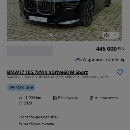
1
/
6
445 000
PLN
W granicach średniej
BMW i7 105.7kWh xDrive60 M Sport
544 KM • BMW i7 xDrive60 MSport, Individual, Swarowski, Autom. drzwi, Masaż, FV
Wyróżnione
11 000 km
Elektryczny
Automatyczna
2024
Kochanów (Małopolskie)
Firma • Opublikowano