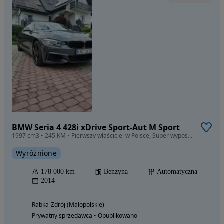
BMW Seria 4 428i xDrive Sport-Aut M Sport
1997 cm3 • 245 KM • Pierwszy właściciel w Polsce, Super wyposażenie, Kompl. opon zima+lato
Wyróżnione
178 000 km
Benzyna
Automatyczna
2014
Rabka-Zdrój (Małopolskie)
Prywatny sprzedawca • Opublikowano