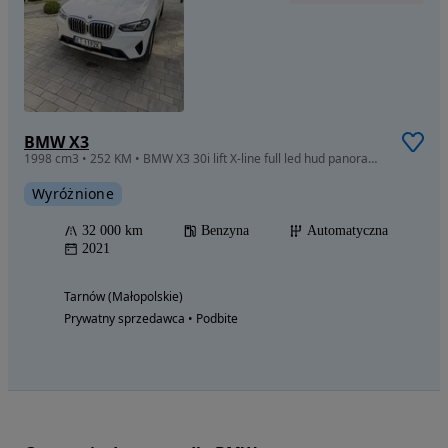
BMW X3
1998 cm3 • 252 KM • BMW X3 30i lift X-line full led hud panorama navi alarm p. rej 2022
Wyróżnione
32 000 km
Benzyna
Automatyczna
2021
Tarnów (Małopolskie)
Prywatny sprzedawca • Podbite