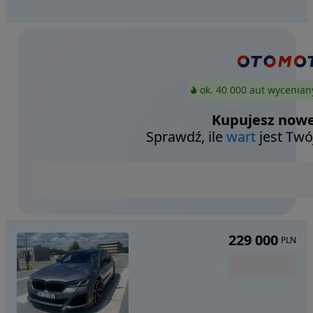
ok. 40 000 aut wycenian
Kupujesz nowe
Sprawdź, ile
wart
jest Twó
229 000
PLN