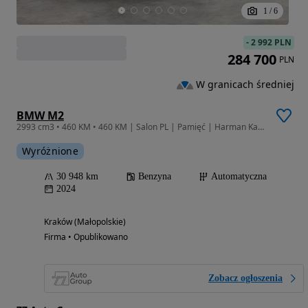
1
/
6
-
2 992 PLN
284 700
PLN
W granicach średniej
BMW M2
2993 cm3 • 460 KM • 460 KM | Salon PL | Pamięć | Harman Kardon | Faktura VAT 23%
Wyróżnione
30 948 km
Benzyna
Automatyczna
2024
Kraków (Małopolskie)
Firma • Opublikowano
Zobacz ogłoszenia