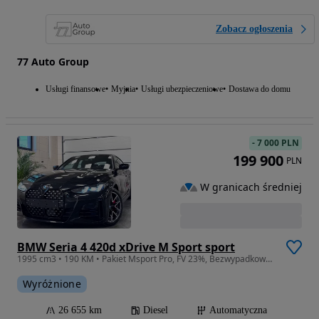
Zobacz ogłoszenia
77 Auto Group
Usługi finansowe
Myjnia
Usługi ubezpieczeniowe
Dostawa do domu
-
7 000 PLN
199 900
PLN
W granicach średniej
BMW Seria 4 420d xDrive M Sport sport
1995 cm3 • 190 KM • Pakiet Msport Pro, FV 23%, Bezwypadkowy, Head Up, ACC, Hi-Fi, ASO
Wyróżnione
26 655 km
Diesel
Automatyczna