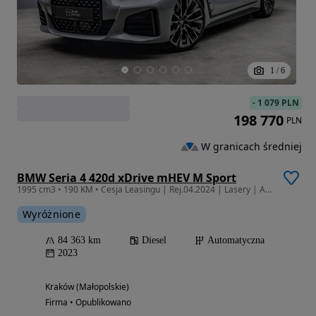
1
/
6
-
1 079 PLN
198 770
PLN
W granicach średniej
BMW Seria 4 420d xDrive mHEV M Sport
1995 cm3 • 190 KM • Cesja Leasingu | Rej.04.2024 | Lasery | ACC | EDC | 360 | Hak | Dostęp
Wyróżnione
84 363 km
Diesel
Automatyczna
2023
Kraków (Małopolskie)
Firma • Opublikowano