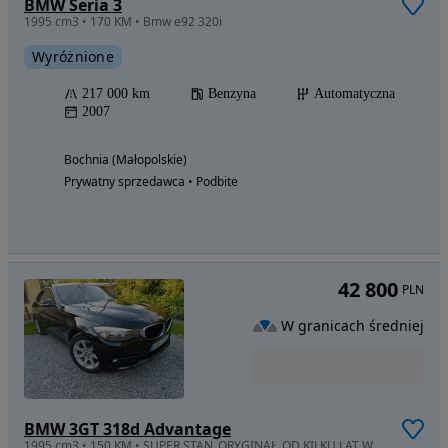
BMW Seria 3
1995 cm3 • 170 KM • Bmw e92 320i
Wyróżnione
217 000 km
Benzyna
Automatyczna
2007
Bochnia (Małopolskie)
Prywatny sprzedawca • Podbite
42 800
PLN
W granicach średniej
BMW 3GT 318d Advantage
1995 cm3 • 150 KM • SUPER STAN_ORYGINAŁ_OD KILKU LAT W PL_ ! alu_led_navi_el.hak...