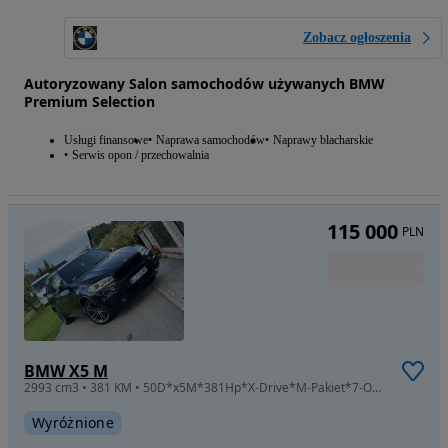
Zobacz ogłoszenia
Autoryzowany Salon samochodów używanych BMW
Premium Selection
Usługi finansowe
Naprawa samochodów
Naprawy blacharskie
Serwis opon / przechowalnia
115 000
PLN
BMW X5 M
2993 cm3 • 381 KM • 50D*x5M*381Hp*X-Drive*M-Pakiet*7-Osobowa*Bezwypadkowa*Prywatny Wł*
Wyróżnione