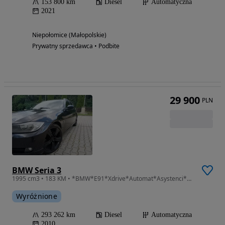
153 800 km
Diesel
Automatyczna
2021
Niepołomice (Małopolskie)
Prywatny sprzedawca • Podbite
29 900
PLN
BMW Seria 3
1995 cm3 • 183 KM • *BMW*E91*Xdrive*Automat*Asystenci**Bardzo Ładna*
Wyróżnione
293 262 km
Diesel
Automatyczna
2010