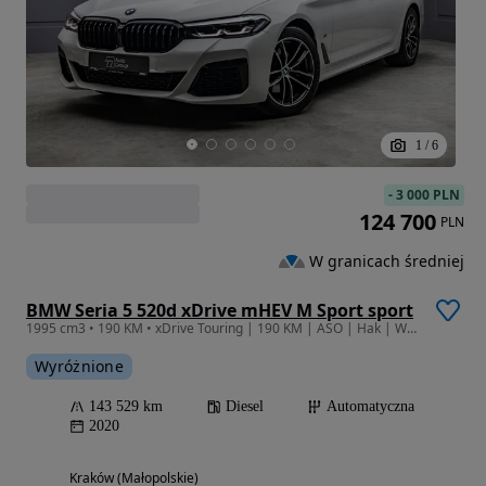
1
/
6
-
3 000 PLN
124 700
PLN
W granicach średniej
BMW Seria 5 520d xDrive mHEV M Sport sport
1995 cm3 • 190 KM • xDrive Touring | 190 KM | ASO | Hak | Webasto | Kamera | Carplay
Wyróżnione
143 529 km
Diesel
Automatyczna
2020
Kraków (Małopolskie)