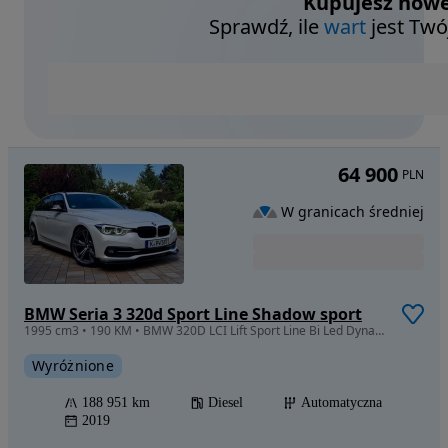
Kupujesz nowe
Sprawdź, ile
wart
jest Twó
64 900
PLN
W granicach średniej
BMW Seria 3 320d Sport Line Shadow sport
1995 cm3 • 190 KM • BMW 320D LCI Lift Sport Line Bi Led Dynamic Radar Automat Ambiente
Wyróżnione
188 951 km
Diesel
Automatyczna
2019