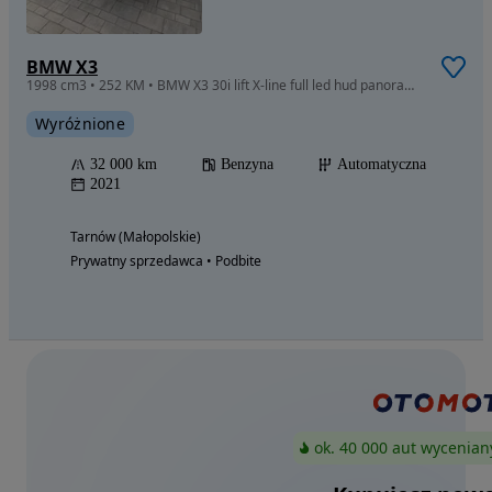
BMW X3
1998 cm3 • 252 KM • BMW X3 30i lift X-line full led hud panorama navi alarm p. rej 2022
Wyróżnione
32 000 km
Benzyna
Automatyczna
2021
Tarnów (Małopolskie)
Prywatny sprzedawca • Podbite
ok. 40 000 aut wycenian