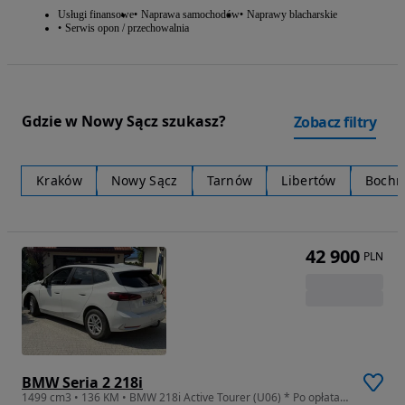
Usługi finansowe
Naprawa samochodów
Naprawy blacharskie
Serwis opon / przechowalnia
Gdzie w Nowy Sącz szukasz?
Zobacz filtry
Kraków
Nowy Sącz
Tarnów
Libertów
Bochn
42 900
PLN
BMW Seria 2 218i
1499 cm3 • 136 KM • BMW 218i Active Tourer (U06) * Po opłatach * Faktura VAT marża