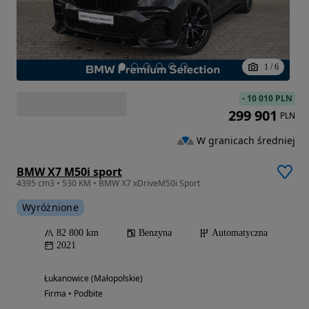
1
/
6
-
10 010 PLN
299 901
PLN
W granicach średniej
BMW X7 M50i sport
4395 cm3 • 530 KM • BMW X7 xDriveM50i Sport
Wyróżnione
82 800 km
Benzyna
Automatyczna
2021
Łukanowice (Małopolskie)
Firma • Podbite