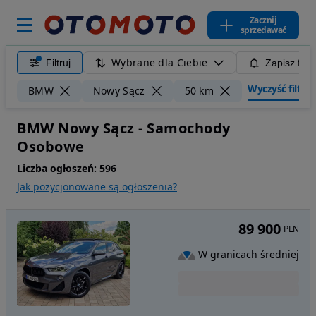
Zacznij
sprzedawać
Wybrane dla Ciebie
Filtruj
Zapisz filt
Wyczyść filtry
BMW
Nowy Sącz
50 km
BMW Nowy Sącz - Samochody
Osobowe
Liczba ogłoszeń:
596
Jak pozycjonowane są ogłoszenia?
89 900
PLN
W granicach średniej