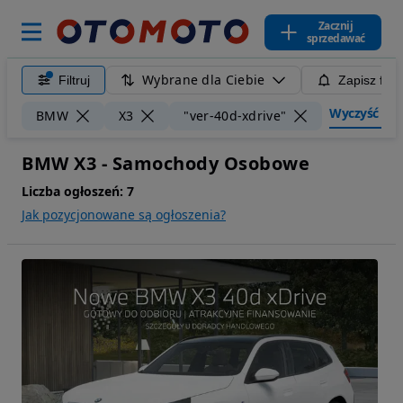
Zacznij
sprzedawać
Wybrane dla Ciebie
Filtruj
Zapisz filt
Wyczyść filt
BMW
X3
"ver-40d-xdrive"
BMW X3 - Samochody Osobowe
Liczba ogłoszeń:
7
Jak pozycjonowane są ogłoszenia?