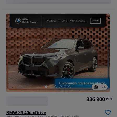
1
/
6
336 900
PLN
BMW X3 40d xDrive
2993 cm3 • 303 KM • X3 40d xDrive | BMW Gazda