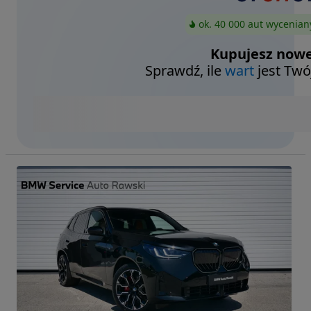
ok. 40 000 aut wycenian
Kupujesz nowe
Sprawdź, ile
wart
jest Twó