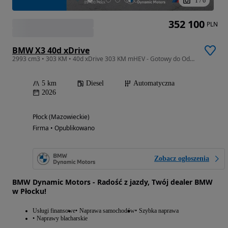
1
/
6
352 100
PLN
BMW X3 40d xDrive
2993 cm3 • 303 KM • 40d xDrive 303 KM mHEV - Gotowy do Odbioru - Pakiet M Pro - Kamera 360
5 km
Diesel
Automatyczna
2026
Płock (Mazowieckie)
Firma • Opublikowano
Zobacz ogłoszenia
BMW Dynamic Motors - Radość z jazdy, Twój dealer BMW
w Płocku!
Usługi finansowe
Naprawa samochodów
Szybka naprawa
Naprawy blacharskie