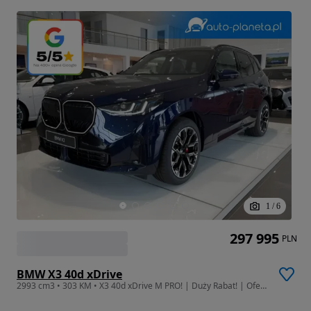
1
/
6
297 995
PLN
BMW X3 40d xDrive
2993 cm3 • 303 KM • X3 40d xDrive M PRO! | Duży Rabat! | Oferta Specjalna!