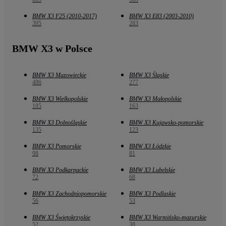
BMW X3 F25 (2010-2017)
BMW X3 E83 (2003-2010)
395
283
BMW X3 w Polsce
BMW X3 Mazowieckie
BMW X3 Śląskie
486
277
BMW X3 Wielkopolskie
BMW X3 Małopolskie
185
163
BMW X3 Dolnośląskie
BMW X3 Kujawsko-pomorskie
135
123
BMW X3 Pomorskie
BMW X3 Łódzkie
98
81
BMW X3 Podkarpackie
BMW X3 Lubelskie
72
68
BMW X3 Zachodniopomorskie
BMW X3 Podlaskie
56
53
BMW X3 Świętokrzyskie
BMW X3 Warmińsko-mazurskie
52
38