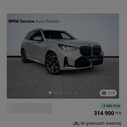
1
/
6
-
5 000 PLN
314 900
PLN
W granicach średniej