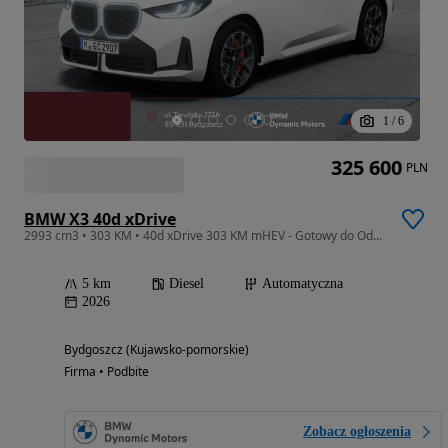
1
/
6
325 600
PLN
BMW X3 40d xDrive
2993 cm3 • 303 KM • 40d xDrive 303 KM mHEV - Gotowy do Odbioru - Pakiet M Pro - Kamera 360
5 km
Diesel
Automatyczna
2026
Bydgoszcz (Kujawsko-pomorskie)
Firma • Podbite
Zobacz ogłoszenia