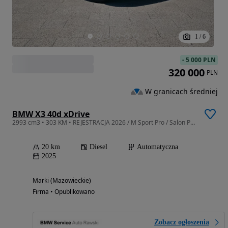
1
/
6
-
5 000 PLN
320 000
PLN
W granicach średniej
BMW X3 40d xDrive
2993 cm3 • 303 KM • REJESTRACJA 2026 / M Sport Pro / Salon Polska
20 km
Diesel
Automatyczna
2025
Marki (Mazowieckie)
Firma • Opublikowano
Zobacz ogłoszenia