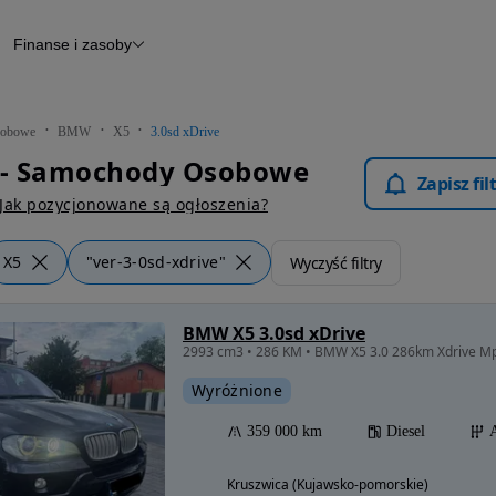
Finanse i zasoby
chody
Finansowanie
Leasing
dy
Narzędzie do wyceny samochodu
tryczne
Raport z inspekcji
obowe
BMW
X5
3.0sd xDrive
m
Raport historii pojazdu
- Samochody Osobowe
Otomoto News
Zapisz fi
wane
Jak pozycjonowane są ogłoszenia?
X5
"ver-3-0sd-xdrive"
Wyczyść filtry
BMW X5 3.0sd xDrive
Wyróżnione
359 000 km
Diesel
Kruszwica (Kujawsko-pomorskie)