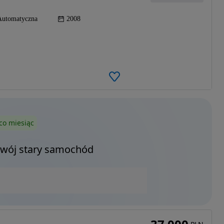
Automatyczna
2008
co miesiąc
Twój stary samochód