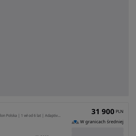
31 900
PLN
2993 cm3 • 286 KM • E70 3.0sd 286 KM | M57 | Salon Polska | 1 wł od 6 lat | Adaptive Drive
W granicach średniej