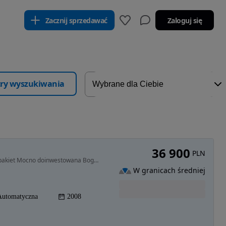
Zacznij sprzedawać
Zaloguj się
ltry wyszukiwania
36 900
PLN
2993 cm3 • 286 KM • BMW X5 3.0 286km Xdrive Mpakiet Mocno doinwestowana Bogato wyposażona
W granicach średniej
Automatyczna
2008