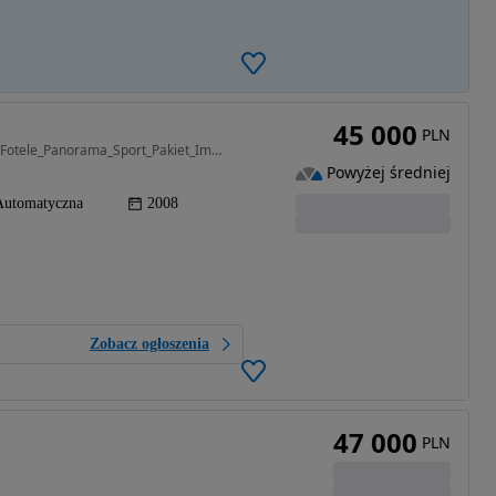
45 000
PLN
2993 cm3 • 286 KM • 3.0SD 286KM_M57_Sporty_El.Fotele_Panorama_Sport_Pakiet_Import_Niemcy
Powyżej średniej
Automatyczna
2008
Zobacz ogłoszenia
47 000
PLN