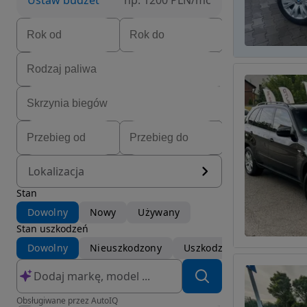
Ustaw budżet
np. 1200 PLN/mc
Lokalizacja
Stan
Dowolny
Nowy
Używany
Stan uszkodzeń
Dowolny
Nieuszkodzony
Uszkodzony
Obsługiwane przez AutoIQ