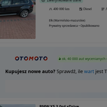
Zweryfikowane dane
400 000 km
Diesel
Ełk (Warmińsko-mazurskie)
Prywatny sprzedawca • Opublikowano
ok. 40 000 aut wycenianych 
Kupujesz nowe auto?
Sprawdź, ile
wart
jest 
BMW X5 3.0sd xDrive