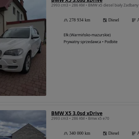
BMW X5 3.0sd xDrive
2993 cm3 • 286 KM • BMW x5 diesel biały Zadbany
278 934 km
Diesel
Ełk (Warmińsko-mazurskie)
Prywatny sprzedawca • Podbite
BMW X5 3.0sd xDrive
2993 cm3 • 286 KM • Bmw x5 e70
340 000 km
Diesel