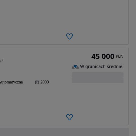
45 000
PLN
57
W granicach średniej
Automatyczna
2009