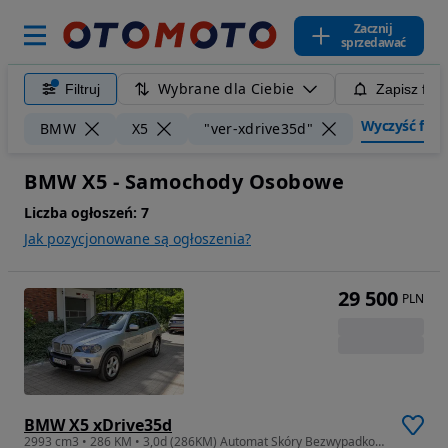
Zacznij
sprzedawać
Wybrane dla Ciebie
Filtruj
Zapisz filt
Wyczyść filtr
BMW
X5
"ver-xdrive35d"
BMW X5 - Samochody Osobowe
Liczba ogłoszeń:
7
Jak pozycjonowane są ogłoszenia?
29 500
PLN
BMW X5 xDrive35d
2993 cm3 • 286 KM • 3,0d (286KM) Automat Skóry Bezwypadkowy