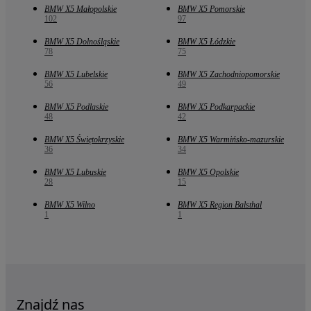
BMW X5 Małopolskie
BMW X5 Pomorskie
102
97
BMW X5 Dolnośląskie
BMW X5 Łódzkie
78
75
BMW X5 Lubelskie
BMW X5 Zachodniopomorskie
56
49
BMW X5 Podlaskie
BMW X5 Podkarpackie
48
42
BMW X5 Świętokrzyskie
BMW X5 Warmińsko-mazurskie
36
34
BMW X5 Lubuskie
BMW X5 Opolskie
28
15
BMW X5 Wilno
BMW X5 Region Balsthal
1
1
Znajdź nas