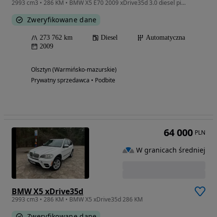
2993 cm3 • 286 KM • BMW X5 E70 2009 xDrive35d 3.0 diesel pierwszy właściciel
Zweryfikowane dane
273 762 km
Diesel
Automatyczna
2009
Olsztyn (Warmińsko-mazurskie)
Prywatny sprzedawca • Podbite
64 000
PLN
W granicach średniej
BMW X5 xDrive35d
2993 cm3 • 286 KM • BMW X5 xDrive35d 286 KM
Zweryfikowane dane