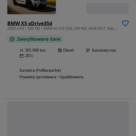
BMW X5 xDrive35d
2993 cm3 • 286 KM • BMW x5 e70 35d, 330 KM, silnik M57, hak, felgi czarne i srebrne.
Zweryfikowane dane
305 000 km
Diesel
Automatyczna
2011
Żurawica (Podkarpackie)
Prywatny sprzedawca • Opublikowano