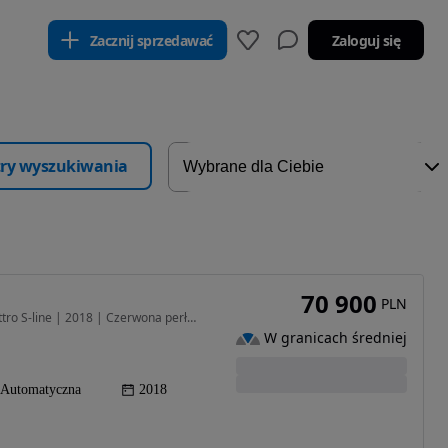
Zacznij sprzedawać
Zaloguj się
ltry wyszukiwania
70 900
PLN
1984 cm3 • 220 KM • Audi Q3 2.0 TFSI 200 KM Quattro S-line | 2018 | Czerwona perła | Autom
W granicach średniej
Automatyczna
2018