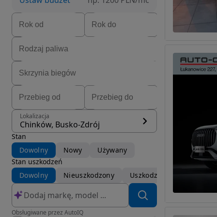
Ustaw budżet
np. 1200 PLN/mc
Lokalizacja
Chinków, Busko-Zdrój
Stan
Dowolny
Nowy
Używany
Stan uszkodzeń
Dowolny
Nieuszkodzony
Uszkodzony
Obsługiwane przez AutoIQ