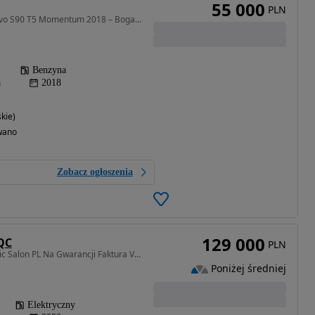
55 000
PLN
1969 cm3 • 254 KM • Volvo S90 T5 Momentum 2018 – Bogata wersja wyposażenia.
Benzyna
a
2018
kie)
wano
Zobacz ogłoszenia
129 000
QC
PLN
408 KM • 400 AMG 4Matic Salon PL Na Gwarancji Faktura VAT Możliwa Zamiana
Poniżej średniej
Elektryczny