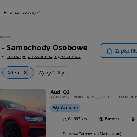
Finanse i zasoby
chody
Finansowanie
Leasing
dy
Narzędzie do wyceny samochodu
tryczne
Raport z inspekcji
obowe
m
Raport historii pojazdu
 - Samochody Osobowe
Otomoto News
Zapisz fi
wane
Jak pozycjonowane są ogłoszenia?
50 km
Wyczyść filtry
Audi Q3
Wyróżnione
84 883 km
Benzyna
Dąbrowa Tarnowska (Małopolskie)