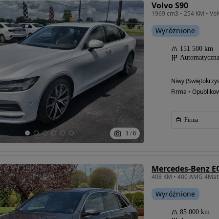
Volvo S90
Wyróżnione
151 500 km
Automatyczn
Niwy (Świętokrzys
Firma • Opubliko
Firma
1
/
6
Mercedes-Benz E
Wyróżnione
85 000 km