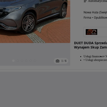
Automatyczn
Nowa Huta (Święt
Firma • Opubliko
DUET DUDA Sprzeda
Wynajem Skup Zami
Usługi finansowe
W
Usługi ubezpiecze
1
/
6