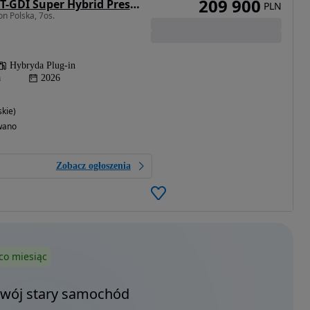
209 900
Chery Tiggo 9 1.5 T-GDI Super Hybrid Prestige 3DHT
PLN
n Polska, 7os.
Hybryda Plug-in
a
2026
kie)
wano
Zobacz ogłoszenia
co miesiąc
Twój stary samochód