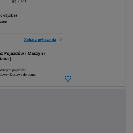
a
2020
okrzyskie)
wano
Zobacz ogłoszenia
ż Pojazdów i Maszyn (
ana )
ynajem pojazdów
niowe
Dostawa do domu