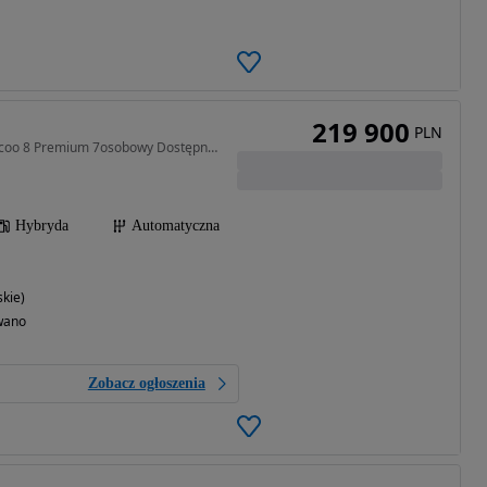
219 900
PLN
1499 cm3 • 428 KM • Jaecoo 8 Premium 7osobowy Dostępny od ręki.
Hybryda
Automatyczna
kie)
wano
Zobacz ogłoszenia