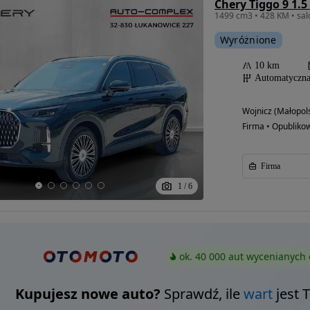
1499 cm3 • 428 KM • salo
Wyróżnione
10 km
Automatyczn
Wojnicz (Małopols
Firma • Opubliko
Firma
1
/
6
ok. 40 000 aut wycenianych 
Kupujesz nowe auto?
Sprawdź, ile
wart
jest 