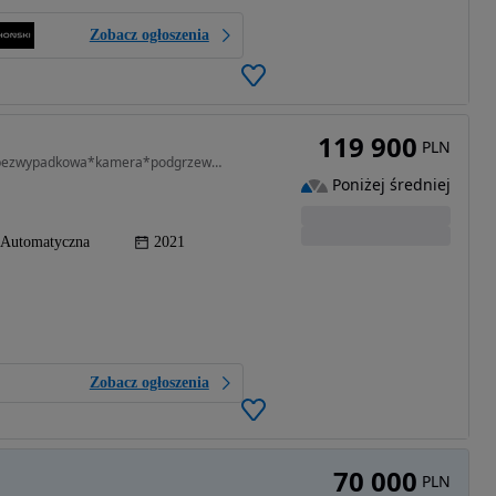
Zobacz ogłoszenia
119 900
PLN
2000 cm3 • 310 KM • 2.0 VZ 310 KONI*4x4*100% bezwypadkowa*kamera*podgrzewana kierownica*
Poniżej średniej
Automatyczna
2021
Zobacz ogłoszenia
70 000
PLN