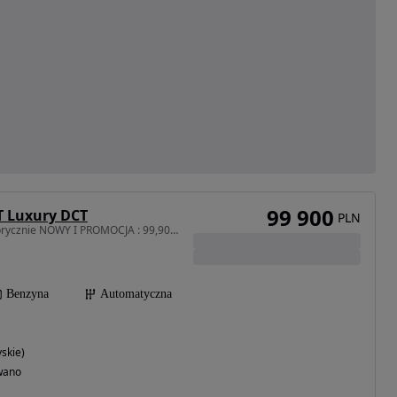
99 900
 Luxury DCT
PLN
1497 cm3 • 170 KM • Fabrycznie NOWY I PROMOCJA : 99,900 Brutto I Tylko do Końca Sierpnia
Benzyna
Automatyczna
yskie)
wano