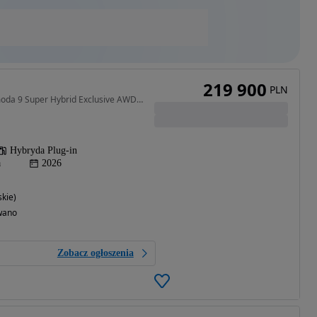
219 900
PLN
1499 cm3 • 537 KM • Omoda 9 Super Hybrid Exclusive AWD - Dostępne od ręki - Różne Kolory
Hybryda Plug-in
a
2026
kie)
wano
Zobacz ogłoszenia