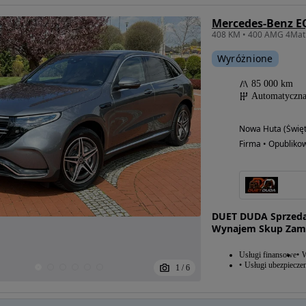
Mercedes-Benz E
Wyróżnione
85 000 km
Automatyczn
Nowa Huta (Święt
Firma • Opubliko
DUET DUDA Sprzeda
Wynajem Skup Zami
Usługi finansowe
W
Usługi ubezpiecze
1
/
6