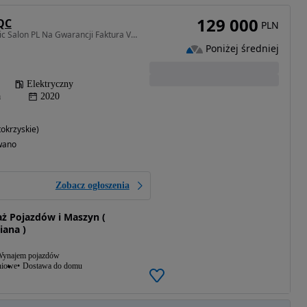
129 000
QC
PLN
408 KM • 400 AMG 4Matic Salon PL Na Gwarancji Faktura VAT Możliwa Zamiana
Poniżej średniej
Elektryczny
a
2020
okrzyskie)
wano
Zobacz ogłoszenia
ż Pojazdów i Maszyn (
ana )
ynajem pojazdów
niowe
Dostawa do domu