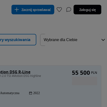
Zacznij sprzedawać
Zaloguj się
ltry wyszukiwania
55 500
tion DSG R-Line
PLN
 2.0 TSI 4Motion DSG Highline
Automatyczna
2022