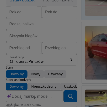
Ustaw budżet
np. 1200 PLN/mc
Lokalizacja
Chroberz, Pińczów
Stan
Dowolny
Nowy
Używany
Stan uszkodzeń
Dowolny
Nieuszkodzony
Uszkodzony
Obsługiwane przez AutoIQ