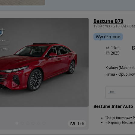
Bestune B70
Wyróżnione
1 km
2025
Kraków (Małopols
Firma • Opubliko
Bestune Inter Auto
Usługi finansowe
N
Naprawy blacharsk
1
/
6