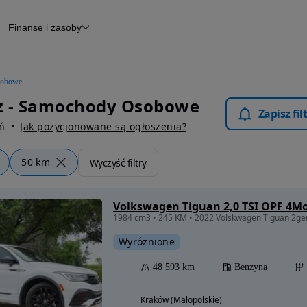
Finanse i zasoby
chody
Finansowanie
Leasing
dy
Narzędzie do wyceny samochodu
tryczne
Raport z inspekcji
obowe
m
Raport historii pojazdu
z - Samochody Osobowe
Otomoto News
Zapisz fi
wane
ń
Jak pozycjonowane są ogłoszenia?
50 km
Wyczyść filtry
Volkswagen Tiguan 2,0 TSI OPF 4Mo
1984 cm3 • 245 KM • 2022 Volskwagen Tiguan 2gen
Wyróżnione
48 593 km
Benzyna
Kraków (Małopolskie)