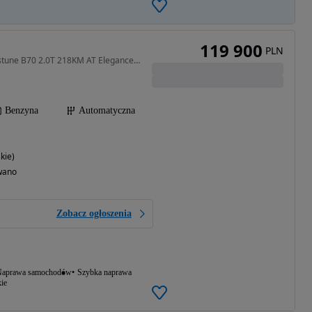
119 900
PLN
1989 cm3 • 218 KM • Bestune B70 2.0T 218KM AT Elegance Kamery366 Panorama ACC Led Alu19
Benzyna
Automatyczna
kie)
wano
Zobacz ogłoszenia
aprawa samochodów
Szybka naprawa
ie