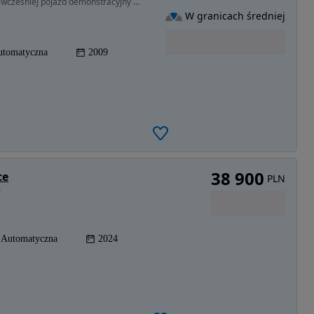
2987 cm3 • 224 KM • Pierwszy właściciel prywatny, wcześniej pojazd demonstracyjny dealera.
W granicach średniej
utomatyczna
2009
38 900
ce
PLN
A
Automatyczna
2024