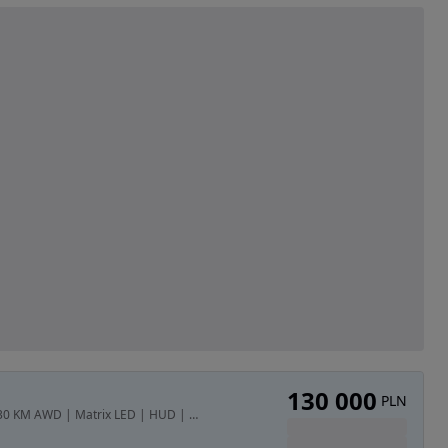
130 000
PLN
1998 cm3 • 230 KM • Opel Insignia GSi 2.0 Turbo 230 KM AWD | Matrix LED | HUD | ACC | ASO