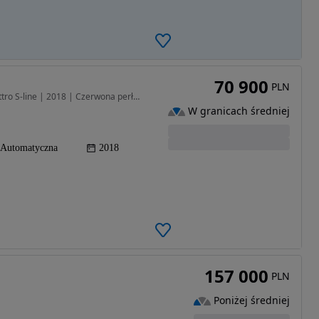
70 900
PLN
1984 cm3 • 220 KM • Audi Q3 2.0 TFSI 200 KM Quattro S-line | 2018 | Czerwona perła | Autom
W granicach średniej
Automatyczna
2018
157 000
PLN
Poniżej średniej