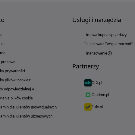
to
Usługi i narzędzia
oc
Umowa kupna sprzedaży
kt
Ile jest wart Twój samochód?
ama
Finansowanie
o prasowe
Partnerzy
yka prywatności
yka plików "cookies"
OLX.pl
y odpowiedzialnej AI
Otodom.pl
ienia plików cookie
Fixly.pl
amin dla Klientów Indywidualnych
amin dla Klientów Biznesowych