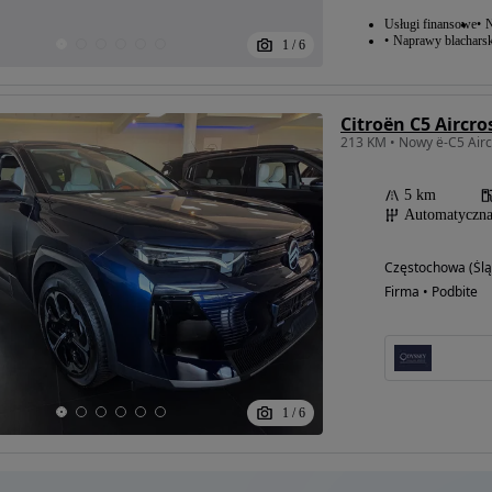
Usługi finansowe
N
Naprawy blacharsk
1
/
6
5 km
Automatyczn
Częstochowa (Ślą
Firma • Podbite
1
/
6