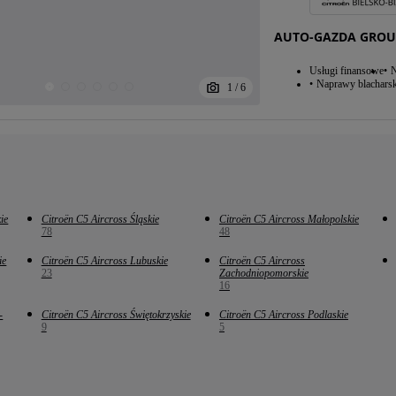
AUTO-GAZDA GROUP
Usługi finansowe
N
Naprawy blacharsk
1
/
6
ie
Citroën C5 Aircross Śląskie
Citroën C5 Aircross Małopolskie
78
48
ie
Citroën C5 Aircross Lubuskie
Citroën C5 Aircross
23
Zachodniopomorskie
16
-
Citroën C5 Aircross Świętokrzyskie
Citroën C5 Aircross Podlaskie
9
5