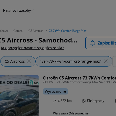
Finanse i zasoby
chody
Finansowanie
Leasing
dy
Narzędzie do wyceny samochodu
tryczne
Raport z inspekcji
obowe
Citroën
C5 Aircross
73.7kWh Comfort Range Max
m
Raport historii pojazdu
Citroën C5 Aircross - Samochody Osobowe
Otomoto News
Zapisz fi
wane
Jak pozycjonowane są ogłoszenia?
C5 Aircross
"ver-73-7kwh-comfort-range-max"
Citroën C5 Aircross 73.7kWh Comfo
213 KM • 73.7kWh Comfort Range Max SalonPL FV
Wyróżnione
4 822 km
Elektryczny
Warszawa (Mazowieckie)