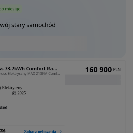
co miesiąc
Twój stary samochód
160 900
Citroën C5 Aircross 73.7kWh Comfort Range Max
PLN
213 KM • Citroen C5 Aircross Elektryczny MAX 213KM Comfort Range 73,7kWh
Elektryczny
a
2025
skie)
Zobacz ogłoszenia