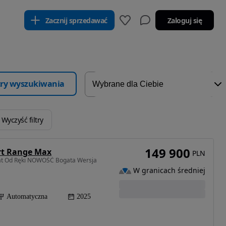
Zacznij sprzedawać
Zaloguj się
ltry wyszukiwania
Wyczyść filtry
149 900
rt Range Max
PLN
at Od Ręki NOWOŚĆ Bogata Wersja
W granicach średniej
Automatyczna
2025