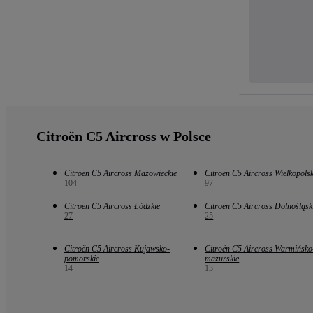
Citroën C5 Aircross w Polsce
Citroën C5 Aircross Mazowieckie
Citroën C5 Aircross Wielkopolsk
104
97
Citroën C5 Aircross Łódzkie
Citroën C5 Aircross Dolnośląsk
27
25
Citroën C5 Aircross Kujawsko-
Citroën C5 Aircross Warmińsko
pomorskie
mazurskie
14
13