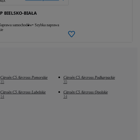
 BIELSKO-BIAŁA
aprawa samochodów
Szybka naprawa
ie
Citroën C5 Aircross Pomorskie
Citroën C5 Aircross Podkarpackie
35
35
Citroën C5 Aircross Lubelskie
Citroën C5 Aircross Opolskie
14
14