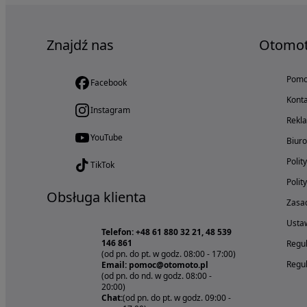
Znajdź nas
Otomo
Pom
Facebook
Konta
Instagram
Rekl
YouTube
Biur
Polit
TikTok
Polit
Obsługa klienta
Zasad
Ustaw
Telefon: +48 61 880 32 21, 48 539
146 861
Regul
(od pn. do pt. w godz. 08:00 - 17:00)
Regul
Email: pomoc@otomoto.pl
(od pn. do nd. w godz. 08:00 -
20:00)
Chat:
(od pn. do pt. w godz. 09:00 -