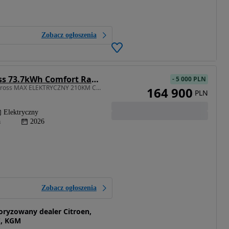
Zobacz ogłoszenia
Citroën C5 Aircross 73.7kWh Comfort Range Max
-
5 000 PLN
213 KM • Nowy ë-C5 Aircross MAX ELEKTRYCZNY 210KM Comfort Range Automatyczna
164 900
PLN
Elektryczny
a
2026
Zobacz ogłoszenia
toryzowany dealer Citroen,
C, KGM