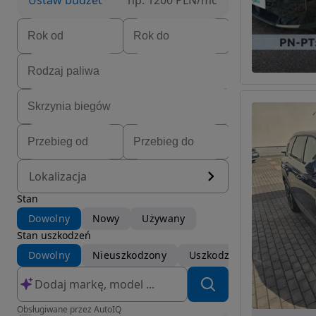
Ustaw budżet
np. 1200 PLN/mc
Lokalizacja
Stan
Dowolny
Nowy
Używany
Stan uszkodzeń
Dowolny
Nieuszkodzony
Uszkodzony
Obsługiwane przez AutoIQ