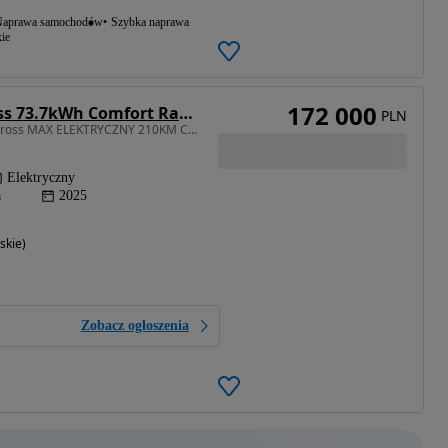
aprawa samochodów
Szybka naprawa
ie
172 000
Citroën C5 Aircross 73.7kWh Comfort Range Max
PLN
213 KM • Nowy ë-C5 Aircross MAX ELEKTRYCZNY 210KM Comfort Range
Elektryczny
a
2025
skie)
Zobacz ogłoszenia