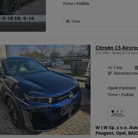
Firma • Podbite
Firma
5 km
Automatyczn
Opole (Opolskie)
Firma • Podbite
W i W Sp. z o.o. Au
Peugeot, Opel, BAI