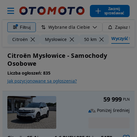
Zacznij
sprzedawać
Wybrane dla Ciebie
Filtruj
Zapisz filt
Wyczyść filtr
Citroën
Mysłowice
50 km
Citroën Mysłowice - Samochody
Osobowe
Liczba ogłoszeń:
835
Jak pozycjonowane są ogłoszenia?
59 999
PLN
Poniżej średniej