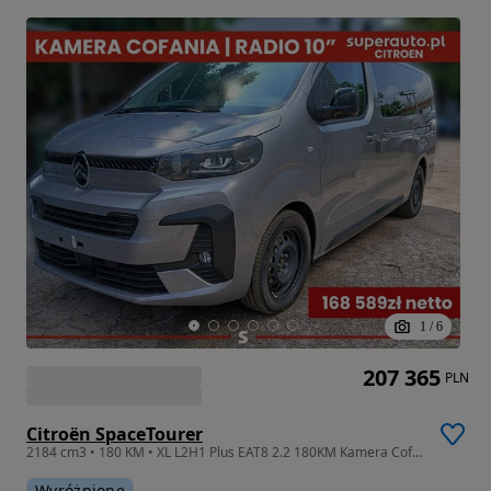
1
/
6
207 365
PLN
Citroën SpaceTourer
2184 cm3 • 180 KM • XL L2H1 Plus EAT8 2.2 180KM Kamera Cofania !! Radio 10" !!
Wyróżnione