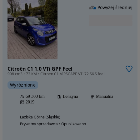
Powyżej średniej
Citroën C1 1.0 VTi GPF Feel
998 cm3 • 72 KM • Citroen C1 AIRSCAPE VTi 72 S&S feel
Wyróżnione
69 300 km
Benzyna
Manualna
2019
Łaziska Górne (Śląskie)
Prywatny sprzedawca • Opublikowano