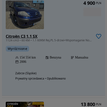
4 900
PLN
Citroën C3 1.1 SX
1124 cm3 • 60 KM • 1.1 60KM Rej.PL 5-drzwi+Wspomaganie Nowy Rozrząd Długie OC+Przegląd!
Wyróżnione
154 554 km
Benzyna
Manualna
2006
Zabrze (Śląskie)
Prywatny sprzedawca • Opublikowano
13 800
PLN