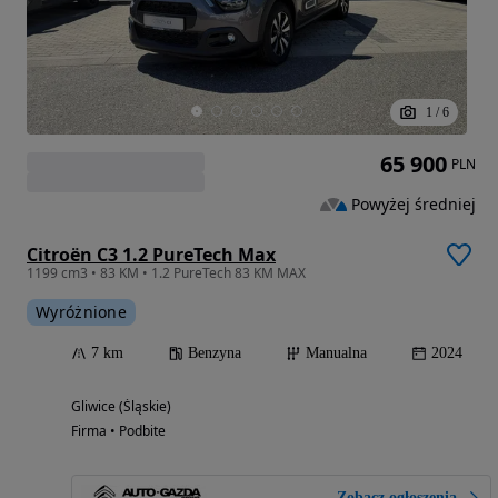
1
/
6
65 900
PLN
Powyżej średniej
Citroën C3 1.2 PureTech Max
1199 cm3 • 83 KM • 1.2 PureTech 83 KM MAX
Wyróżnione
7 km
Benzyna
Manualna
2024
Gliwice (Śląskie)
Firma • Podbite
Zobacz ogłoszenia