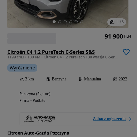
1
/
6
91 900
PLN
Citroën C4 1.2 PureTech C-Series S&S
1199 cm3 • 130 KM • Citroën C4 1.2 PureTech 130 wersja C-Series 2022r
Wyróżnione
3 km
Benzyna
Manualna
2022
Pszczyna (Śląskie)
Firma • Podbite
Zobacz ogłoszenia
Citroen Auto-Gazda Pszczyna