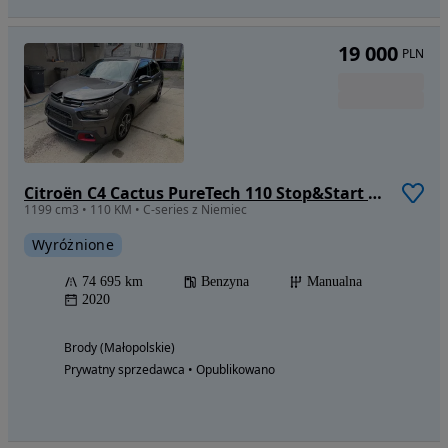
19 000
PLN
Citroën C4 Cactus PureTech 110 Stop&Start C-SERIES
1199 cm3 • 110 KM • C-series z Niemiec
Wyróżnione
74 695 km
Benzyna
Manualna
2020
Brody (Małopolskie)
Prywatny sprzedawca • Opublikowano