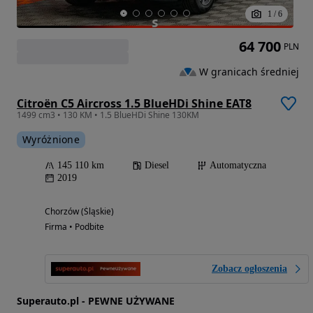
1
/
6
64 700
PLN
W granicach średniej
Citroën C5 Aircross 1.5 BlueHDi Shine EAT8
1499 cm3 • 130 KM • 1.5 BlueHDi Shine 130KM
Wyróżnione
145 110 km
Diesel
Automatyczna
2019
Chorzów (Śląskie)
Firma • Podbite
Zobacz ogłoszenia
Superauto.pl - PEWNE UŻYWANE