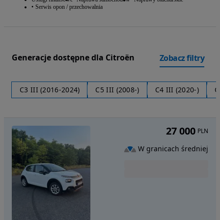
Serwis opon / przechowalnia
Generacje dostępne dla Citroën
Zobacz filtry
C3 III (2016-2024)
C5 III (2008-)
C4 III (2020-)
C
27 000
PLN
W granicach średniej