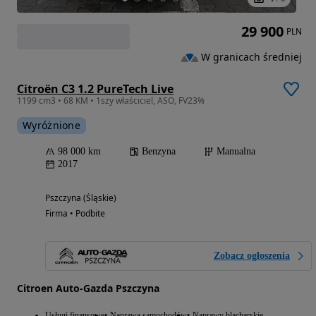
29 900
PLN
W granicach średniej
Citroën C3 1.2 PureTech Live
1199 cm3 • 68 KM • 1szy właściciel, ASO, FV23%
Wyróżnione
98 000 km
Benzyna
Manualna
2017
Pszczyna (Śląskie)
Firma • Podbite
Zobacz ogłoszenia
Citroen Auto-Gazda Pszczyna
Usługi finansowe
Naprawa samochodów
Naprawy blacharskie