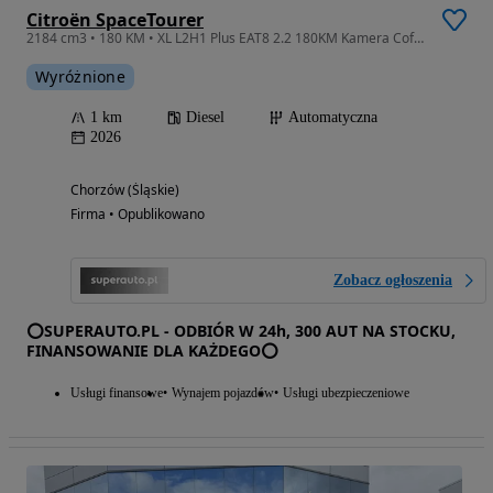
Citroën SpaceTourer
2184 cm3 • 180 KM • XL L2H1 Plus EAT8 2.2 180KM Kamera Cofania !! Radio 10" !!
Wyróżnione
1 km
Diesel
Automatyczna
2026
Chorzów (Śląskie)
Firma • Opublikowano
Zobacz ogłoszenia
⭕SUPERAUTO.PL - ODBIÓR W 24h, 300 AUT NA STOCKU,
FINANSOWANIE DLA KAŻDEGO⭕
Usługi finansowe
Wynajem pojazdów
Usługi ubezpieczeniowe