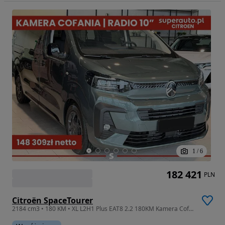
1
/
6
182 421
PLN
Citroën SpaceTourer
2184 cm3 • 180 KM • XL L2H1 Plus EAT8 2.2 180KM Kamera Cofania !! Radio 10" !!