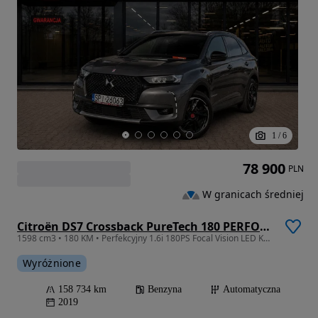
1
/
6
78 900
PLN
W granicach średniej
Citroën DS7 Crossback PureTech 180 PERFORMANCE LINE
1598 cm3 • 180 KM • Perfekcyjny 1.6i 180PS Focal Vision LED Kamera Performance Alcantara
Wyróżnione
158 734 km
Benzyna
Automatyczna
2019