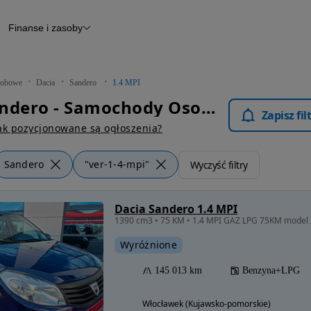
Finanse i zasoby
chody
Finansowanie
Leasing
dy
Narzędzie do wyceny samochodu
tryczne
Raport z inspekcji
obowe
Dacia
Sandero
1.4 MPI
m
Raport historii pojazdu
Dacia Sandero - Samochody Osobowe
Otomoto News
Zapisz fi
wane
ak pozycjonowane są ogłoszenia?
Sandero
"ver-1-4-mpi"
Wyczyść filtry
Dacia Sandero 1.4 MPI
Wyróżnione
145 013 km
Benzyna+LPG
Włocławek (Kujawsko-pomorskie)