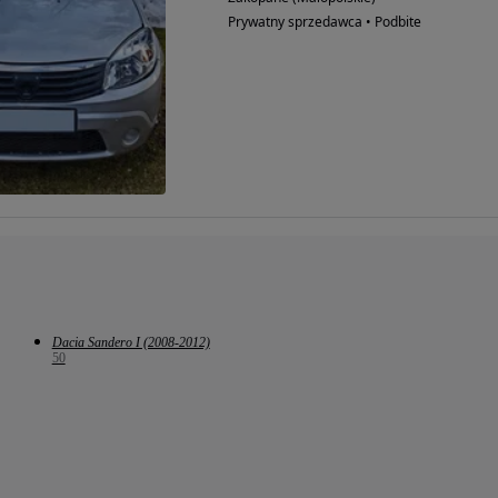
Prywatny sprzedawca • Podbite
Dacia Sandero I (2008-2012)
50