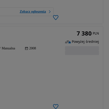
Zobacz ogłoszenia
7 380
PLN
Powyżej średniej
Manualna
2008