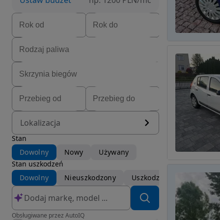
Ustaw budżet
np. 1200 PLN/mc
Lokalizacja
Stan
Dowolny
Nowy
Używany
Stan uszkodzeń
Dowolny
Nieuszkodzony
Uszkodzony
Obsługiwane przez AutoIQ