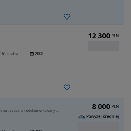
12 300
PLN
Manualna
2008
8 000
PLN
1390 cm3 • 75 KM • Dacia Sandero , historia serwisowa , zadbany i udokumentowany przebieg
Powyżej średniej