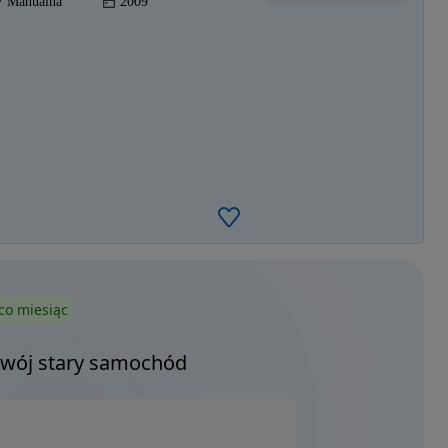
Manualna
2009
co miesiąc
Twój stary samochód