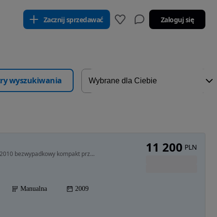
Zacznij sprzedawać
Zaloguj się
ltry wyszukiwania
11 200
PLN
1390 cm3 • 75 KM • 1.4 MPI GAZ LPG 75KM model 2010 bezwypadkowy kompakt przebieg 145tys
Manualna
2009