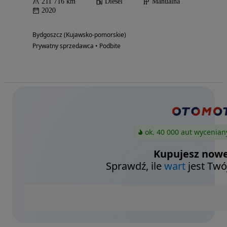
211 716 km
Diesel
Manualna
2020
Bydgoszcz (Kujawsko-pomorskie)
Prywatny sprzedawca • Podbite
ok. 40 000 aut wycenian
Kupujesz nowe
Sprawdź, ile
wart
jest Twó