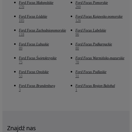
Ford Focus Małopolskie
Ford Focus Pomorskie
270
260
Ford Focus Łódzkie
Ford Focus Kujawsko-pomorskie
195
126
Ford Focus Zachodniopomorskie
Ford Focus Lubelskie
118
96
Ford Focus Lubuskie
Ford Focus Podkarpackie
89
80
Ford Focus Świętokrzyskie
Ford Focus Warmińsko-mazurskie
75
70
Ford Focus Opolskie
Ford Focus Podlaskie
53
51
Ford Focus Brandenburg
Ford Focus Region Balsthal
3
1
Znajdź nas