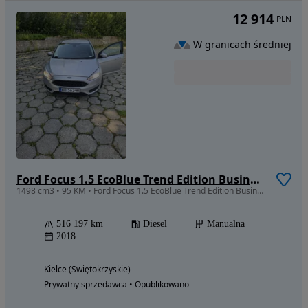
12 914
PLN
W granicach średniej
Ford Focus 1.5 EcoBlue Trend Edition Business
1498 cm3 • 95 KM • Ford Focus 1.5 EcoBlue Trend Edition Business • 2018 • FV VAT • Serwis
516 197 km
Diesel
Manualna
2018
Kielce (Świętokrzyskie)
Prywatny sprzedawca • Opublikowano