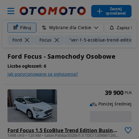
Zacznij
sprzedawać
Wybrane dla Ciebie
Filtruj
Zapisz filt
Ford
Focus
"ver-1-5-ecoblue-trend-edition-
Ford Focus - Samochody Osobowe
Liczba ogłoszeń:
6
Jak pozycjonowane są ogłoszenia?
39 900
PLN
Poniżej średniej
Ford Focus 1.5 EcoBlue Trend Edition Business
1498 cm3 • 120 KM • Salon Polska/2020r/1.5 TDCI 120KM/126tys km/bezwypadkowy/1właściciel