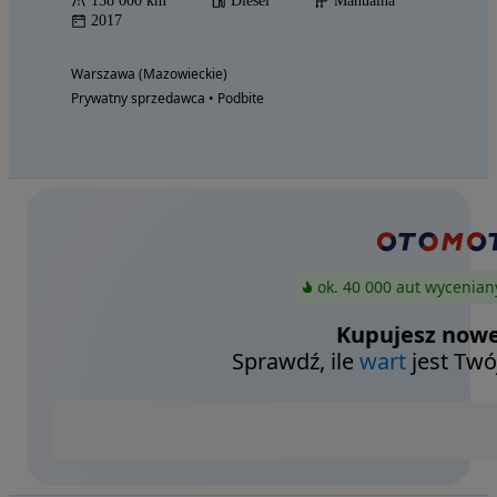
158 000 km
Diesel
Manualna
2017
Warszawa (Mazowieckie)
Prywatny sprzedawca • Podbite
ok. 40 000 aut wycenian
Kupujesz nowe
Sprawdź, ile
wart
jest Twó