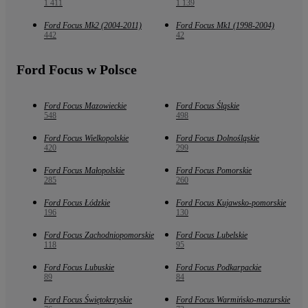
1 411
1 139
Ford Focus Mk2 (2004-2011)
Ford Focus Mk1 (1998-2004)
442
42
Ford Focus w Polsce
Ford Focus Mazowieckie
Ford Focus Śląskie
548
498
Ford Focus Wielkopolskie
Ford Focus Dolnośląskie
420
299
Ford Focus Małopolskie
Ford Focus Pomorskie
285
260
Ford Focus Łódzkie
Ford Focus Kujawsko-pomorskie
196
130
Ford Focus Zachodniopomorskie
Ford Focus Lubelskie
118
95
Ford Focus Lubuskie
Ford Focus Podkarpackie
89
84
Ford Focus Świętokrzyskie
Ford Focus Warmińsko-mazurskie