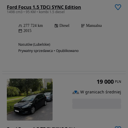
Ford Focus 1.5 TDCi SYNC Edition
1498 cm3 • 95 KM • kombi 1.5 diesel
277 724 km
Diesel
Manualna
2015
Nasutów (Lubelskie)
Prywatny sprzedawca • Opublikowano
19 000
PLN
W granicach średniej