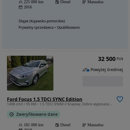
225 000 km
Diesel
Manualna
2016
Skępe (Kujawsko-pomorskie)
Prywatny sprzedawca • Opublikowano
32 500
PLN
Powyżej średniej
Ford Focus 1.5 TDCi SYNC Edition
1498 cm3 • 95 KM • 1.5 TDCI 95KM // Krajowy, Dobre wyposażenie
Zweryfikowane dane
181 000 km
Diesel
Manualna