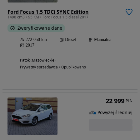
Ford Focus 1.5 TDCi SYNC Edition
1498 cm3 • 95 KM • Ford Focus 1.5 diesel 2017
Zweryfikowane dane
272 050 km
Diesel
Manualna
2017
Patok (Mazowieckie)
Prywatny sprzedawca • Opublikowano
22 999
PLN
Powyżej średniej