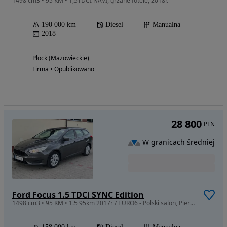
1498 cm3 • 95 KM • 1,5TDCI NAVI, grzane fotele, 2018r.
190 000 km
Diesel
Manualna
2018
Płock (Mazowieckie)
Firma • Opublikowano
28 800
PLN
W granicach średniej
Ford Focus 1.5 TDCi SYNC Edition
1498 cm3 • 95 KM • 1.5 95km 2017r / EURO6 - Polski salon, Pierwszy właściciel