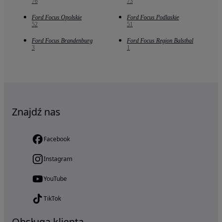
76
73
Ford Focus Opolskie
Ford Focus Podlaskie
52
51
Ford Focus Brandenburg
Ford Focus Region Balsthal
3
1
Znajdź nas
Facebook
Instagram
YouTube
TikTok
Obsługa klienta