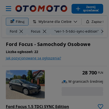
Zacznij
sprzedawać
Wybrane dla Ciebie
Filtruj
Zapisz filt
Ford
Focus
"ver-1-5-tdci-sync-edition"
Ford Focus - Samochody Osobowe
Liczba ogłoszeń:
22
Jak pozycjonowane są ogłoszenia?
28 700
PLN
W granicach średniej
Ford Focus 1.5 TDCi SYNC Edition