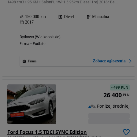
1498 cm3 • 95 KM • SalonPL 1Wł 1.5 95km Diesel 1rej 2018r Bezwypadkowy Bardzo ładny stan!
150 000 km
Diesel
Manualna
2017
Bytkowo (Wielkopolskie)
Firma • Podbite
Zobacz ogłoszenia
Firma
-
499 PLN
26 400
PLN
Poniżej średniej
Ford Focus 1.5 TDCi SYNC Edition