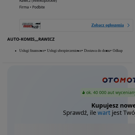
Rawicz (Wielkopolskie)
Firma • Podbite
Zobacz ogłoszenia
AUTO-KOMIS,,,RAWICZ
Usługi finansowe
Usługi ubezpieczeniowe
Dostawa do domu
Odkup
ok. 40 000 aut wycenian
Kupujesz nowe
Sprawdź, ile
wart
jest Twó