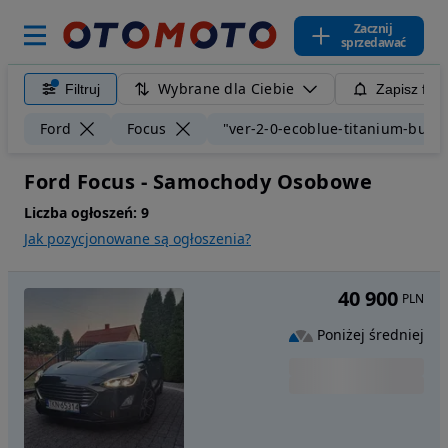
Zacznij
sprzedawać
Wybrane dla Ciebie
Filtruj
Zapisz filt
Ford
Focus
"ver-2-0-ecoblue-titanium-busi
Ford Focus - Samochody Osobowe
Liczba ogłoszeń:
9
Jak pozycjonowane są ogłoszenia?
40 900
PLN
Poniżej średniej