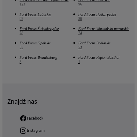
Ford Focus Zachodniopomorskie
Ford Focus Lubelskie
123
96
Ford Focus Lubuskie
Ford Focus Podkarpackie
92
86
Ford Focus Świętokrzyskie
Ford Focus Warmińsko-mazurskie
78
74
Ford Focus Opolskie
Ford Focus Podlaskie
53
53
Ford Focus Brandenburg
Ford Focus Region Balsthal
3
1
Znajdź nas
Facebook
Instagram