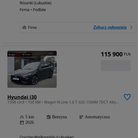
Różanki (Lubuskie)
Firma • Podbite
Zobacz ogłoszenia
Firma
115 900
PLN
Hyundai i30
1598 cm3 • 150 KM • Wagon N-Line 1.6 T-GDi 150KM 7DCT Abyss Black Pearl
5 km
Benzyna
Automatyczna
2026
Gorzów Wielkopolski (Lubuskie)