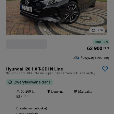
1
/
6
-
600 PLN
62 900
PLN
Powyżej średniej
Hyundai i20 1.0 T-GDi N Line
998 cm3 • 100 KM • N-Line Super Stan Kamera Full Led Carplay
Zweryfikowane dane
66 260 km
Benzyna
Manualna
2021
Drezdenko (Lubuskie)
Firma • Podbite