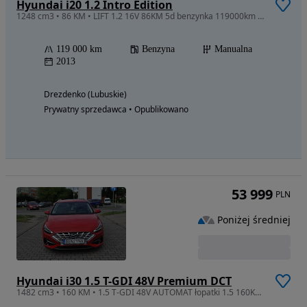
Hyundai i20 1.2 Intro Edition
1248 cm3 • 86 KM • LIFT 1.2 16V 86KM 5d benzynka 119000km klima SERWIS 2x koła
119 000 km
Benzyna
Manualna
2013
Drezdenko (Lubuskie)
Prywatny sprzedawca • Opublikowano
53 999
PLN
Poniżej średniej
Hyundai i30 1.5 T-GDI 48V Premium DCT
1482 cm3 • 160 KM • 1.5 T-GDI 48V AUTOMAT łopatki 1.5 160KM NAVI serwis ALU16 kamera