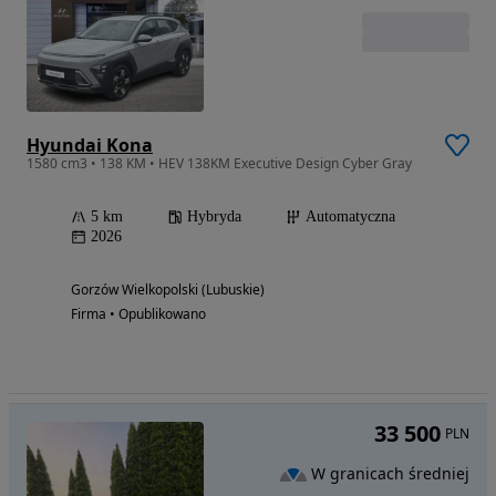
Hyundai Kona
1580 cm3 • 138 KM • HEV 138KM Executive Design Cyber Gray
5 km
Hybryda
Automatyczna
2026
Gorzów Wielkopolski (Lubuskie)
Firma • Opublikowano
33 500
PLN
W granicach średniej