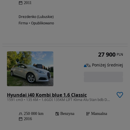
2011
Drezdenko (Lubuskie)
Firma • Opublikowano
27 900
PLN
Poniżej średniej
Hyundai i40 Kombi blue 1.6 Classic
1591 cm3 • 135 KM • 1.6GDI 135KM LIFT Klima Alu Stan bdb DOBRA CENA
250 000 km
Benzyna
Manualna
2016