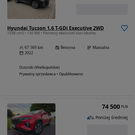
Hyundai Tucson 1.6 T-GDi Executive 2WD
1598 cm3 • 150 KM • Pierwszy właściciel stan idealny
67 569 km
Benzyna
Manualna
2022
Duszniki (Wielkopolskie)
Prywatny sprzedawca • Opublikowano
74 500
PLN
Poniżej średniej