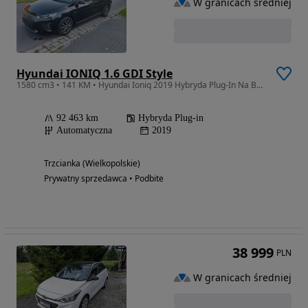
W granicach średniej
Hyundai IONIQ 1.6 GDI Style
1580 cm3 • 141 KM • Hyundai Ioniq 2019 Hybryda Plug-In Na Baterii 55km Tylko 92tys.km
92 463 km
Hybryda Plug-in
Automatyczna
2019
Trzcianka (Wielkopolskie)
Prywatny sprzedawca • Podbite
38 999
PLN
W granicach średniej