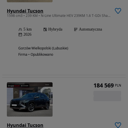
Hyundai Tucson
1598 cm3 • 239 KM • N-Line Ultimate HEV 239KM 1.6 T-GDi Shadow Gray
5 km
Hybryda
Automatyczna
2026
Gorzów Wielkopolski (Lubuskie)
Firma • Opublikowano
184 569
PLN
Hyundai Tucson