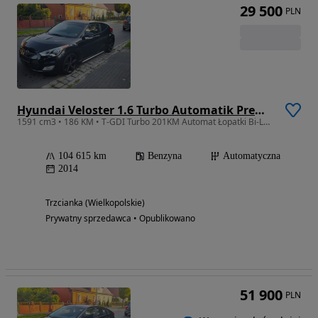
29 500
PLN
Hyundai Veloster 1.6 Turbo Automatik Premium
1591 cm3 • 186 KM • T-GDI Turbo 201KM Automat Łopatki Bi-LED OKAZJA
104 615 km
Benzyna
Automatyczna
2014
Trzcianka (Wielkopolskie)
Prywatny sprzedawca • Opublikowano
51 900
PLN