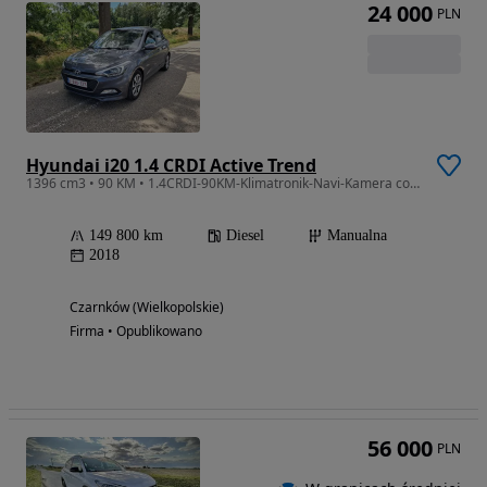
24 000
PLN
Hyundai i20 1.4 CRDI Active Trend
1396 cm3 • 90 KM • 1.4CRDI-90KM-Klimatronik-Navi-Kamera cofania
149 800 km
Diesel
Manualna
2018
Czarnków (Wielkopolskie)
Firma • Opublikowano
56 000
PLN