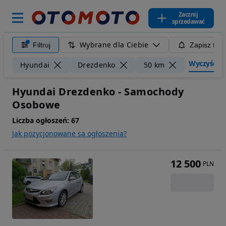
Zacznij
sprzedawać
Wybrane dla Ciebie
Filtruj
Zapisz filt
Wyczyść fil
Hyundai
Drezdenko
50 km
Hyundai Drezdenko - Samochody
Osobowe
Liczba ogłoszeń:
67
Jak pozycjonowane są ogłoszenia?
12 500
PLN