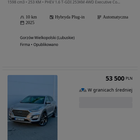
1598 cm3 • 253 KM • PHEV 1.6 T-GDI 253KM 4WD Executive Comfort, Cypres Green Pearl
10 km
Hybryda Plug-in
Automatyczna
2025
Gorzów Wielkopolski (Lubuskie)
Firma • Opublikowano
53 500
PLN
W granicach średniej