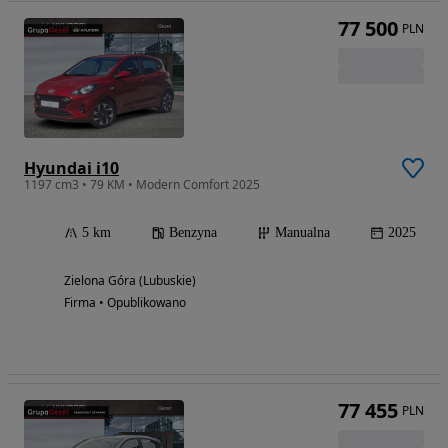
77 500
PLN
Hyundai i10
1197 cm3 • 79 KM • Modern Comfort 2025
5 km
Benzyna
Manualna
2025
Zielona Góra (Lubuskie)
Firma • Opublikowano
77 455
PLN