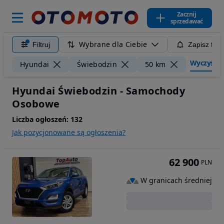
Zacznij
sprzedawać
Wybrane dla Ciebie
Filtruj
Zapisz filt
Wyczyść fi
Hyundai
Świebodzin
50 km
Hyundai Świebodzin - Samochody
Osobowe
Liczba ogłoszeń:
132
Jak pozycjonowane są ogłoszenia?
62 900
PLN
W granicach średniej