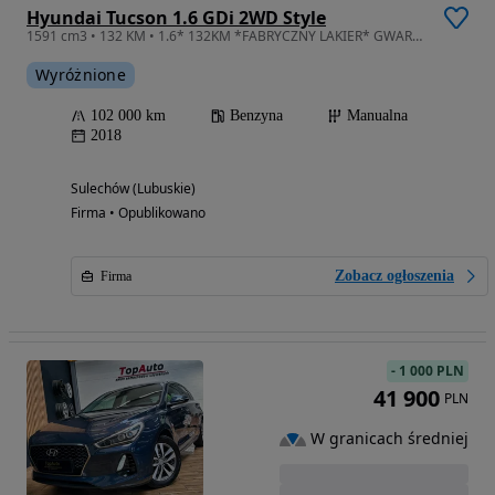
Hyundai Tucson 1.6 GDi 2WD Style
1591 cm3 • 132 KM • 1.6* 132KM *FABRYCZNY LAKIER* GWARANCJA *perfekcyjny *kamera*
Wyróżnione
102 000 km
Benzyna
Manualna
2018
Sulechów (Lubuskie)
Firma • Opublikowano
Zobacz ogłoszenia
Firma
-
1 000 PLN
41 900
PLN
W granicach średniej