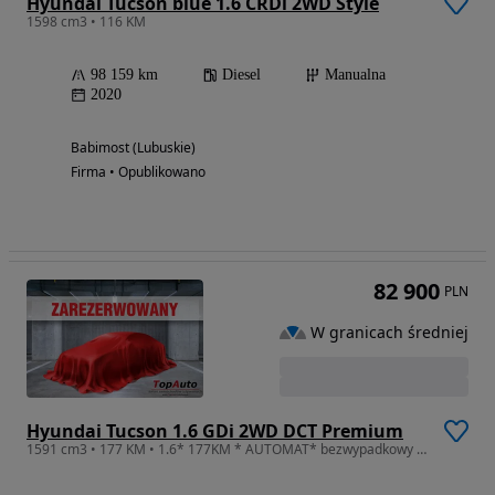
Hyundai Tucson blue 1.6 CRDi 2WD Style
1598 cm3 • 116 KM
98 159 km
Diesel
Manualna
2020
Babimost (Lubuskie)
Firma • Opublikowano
82 900
PLN
W granicach średniej
Hyundai Tucson 1.6 GDi 2WD DCT Premium
1591 cm3 • 177 KM • 1.6* 177KM * AUTOMAT* bezwypadkowy * GWARANCJA *perfekcyjny *KAMERA *