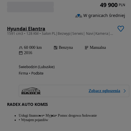
49 900
PLN
W granicach średniej
Hyundai Elantra
1591 cm3 • 128 KM • Salon PL|Bezwyp|Serwis| Navi|Kamera|LED|Klimatronic|2xPark|6 Bieg|
60 000 km
Benzyna
Manualna
2016
Świebodzin (Lubuskie)
Firma • Podbite
Zobacz ogłoszenia
RADEX AUTO KOMIS
Usługi finansowe
Myjnia
Pomoc drogowa /holowanie
Wynajem pojazdów