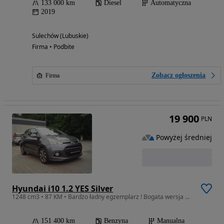
133 000 km
Diesel
Automatyczna
2019
Sulechów (Lubuskie)
Firma • Podbite
Zobacz ogłoszenia
Firma
19 900
PLN
Powyżej średniej
Hyundai i10 1.2 YES Silver
1248 cm3 • 87 KM • Bardzo ładny egzemplarz ! Bogata wersja wyposażenia ! Silnik 1.2-87KM
151 400 km
Benzyna
Manualna