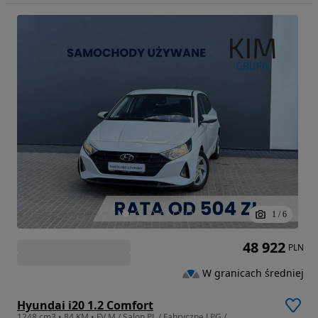
1
/
6
48 922
PLN
W granicach średniej
Hyundai i20 1.2 Comfort
1248 cm3 • 84 KM • FV M / Salon PL / Fabryczne LPG /