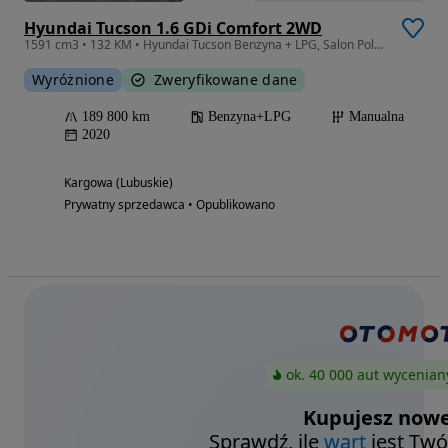
Hyundai Tucson 1.6 GDi Comfort 2WD
1591 cm3 • 132 KM • Hyundai Tucson Benzyna + LPG, Salon Polska
Wyróżnione
Zweryfikowane dane
189 800 km
Benzyna+LPG
Manualna
2020
Kargowa (Lubuskie)
Prywatny sprzedawca • Opublikowano
ok. 40 000 aut wycenian
Kupujesz nowe
Sprawdź, ile
wart
jest Twó