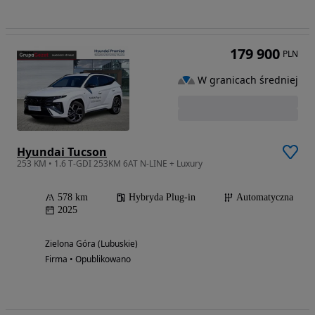
179 900
PLN
W granicach średniej
Hyundai Tucson
253 KM • 1.6 T-GDI 253KM 6AT N-LINE + Luxury
578 km
Hybryda Plug-in
Automatyczna
2025
Zielona Góra (Lubuskie)
Firma • Opublikowano