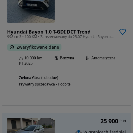
Hyundai Bayon 1.0 T-GDI DCT Trend
998 cm3 • 100 KM • Zarezerwowany do 25.07 Hyundai Bayon automat, hybryda 48V
Zweryfikowane dane
10 000 km
Benzyna
Automatyczna
2025
Zielona Góra (Lubuskie)
Prywatny sprzedawca • Podbite
25 900
PLN
W granicach średniej