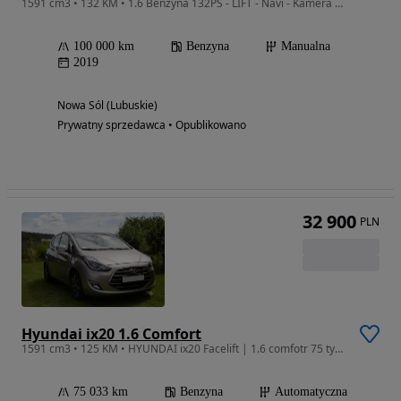
1591 cm3 • 132 KM • 1.6 Benzyna 132PS - LIFT - Navi - Kamera - Klimatronic - Ledy - Alu 18
100 000 km
Benzyna
Manualna
2019
Nowa Sól (Lubuskie)
Prywatny sprzedawca • Opublikowano
32 900
PLN
Hyundai ix20 1.6 Comfort
1591 cm3 • 125 KM • HYUNDAI ix20 Facelift | 1.6 comfotr 75 tys km !
75 033 km
Benzyna
Automatyczna