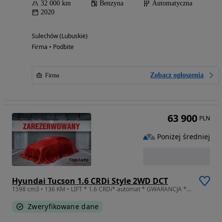
32 000 km
Benzyna
Automatyczna
2020
Sulechów (Lubuskie)
Firma • Podbite
Zobacz ogłoszenia
Firma
63 900
PLN
Poniżej średniej
Hyundai Tucson 1.6 CRDi Style 2WD DCT
1598 cm3 • 136 KM • LIFT * 1.6 CRDi* automat * GWARANCJA * kamera *android / CarPlay
Zweryfikowane dane