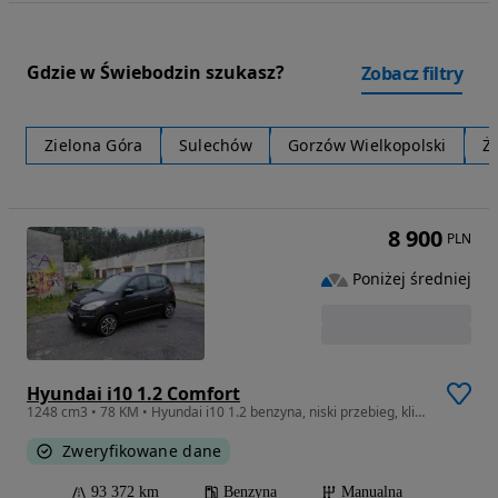
Gdzie w Świebodzin szukasz?
Zobacz filtry
Zielona Góra
Sulechów
Gorzów Wielkopolski
Ż
8 900
PLN
Poniżej średniej
Hyundai i10 1.2 Comfort
1248 cm3 • 78 KM • Hyundai i10 1.2 benzyna, niski przebieg, klima sprawna, ważne opłaty
Zweryfikowane dane
93 372 km
Benzyna
Manualna