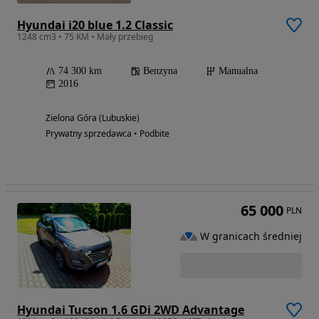
Hyundai i20 blue 1.2 Classic
1248 cm3 • 75 KM • Mały przebieg
74 300 km
Benzyna
Manualna
2016
Zielona Góra (Lubuskie)
Prywatny sprzedawca • Podbite
65 000
PLN
W granicach średniej
Hyundai Tucson 1.6 GDi 2WD Advantage