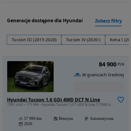
Generacje dostępne dla Hyundai
Zobacz filtry
Tucson III (2015-2020)
Tucson IV (2020-)
Kona I (20
84 900
PLN
W granicach średniej
Hyundai Tucson 1.6 GDi 4WD DCT N Line
1591 cm3 • 177 KM • Hyundai Tucson 1.6 T-GDI N Line 177KM 4WD DCT
57 999 km
Benzyna
Automatyczna
2020