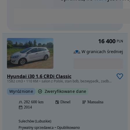
16 400
PLN
W granicach średniej
Hyundai i30 1.6 CRDi Classic
1582 cm3 • 110 KM • salon z Polski, stan bdb, bezwypadk., zadbany, hak, jedyny kierowca
Wyróżnione
Zweryfikowane dane
282 600 km
Diesel
Manualna
2014
Sulechów (Lubuskie)
Prywatny sprzedawca • Opublikowano