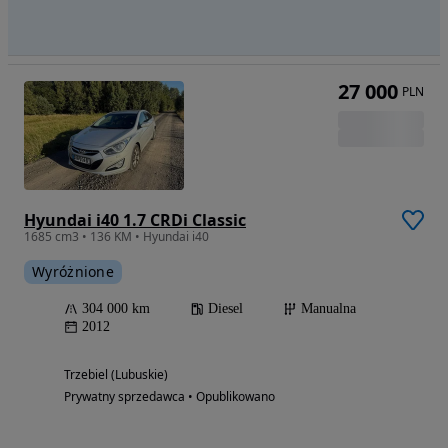
27 000
PLN
Hyundai i40 1.7 CRDi Classic
1685 cm3 • 136 KM • Hyundai i40
Wyróżnione
304 000 km
Diesel
Manualna
2012
Trzebiel (Lubuskie)
Prywatny sprzedawca • Opublikowano