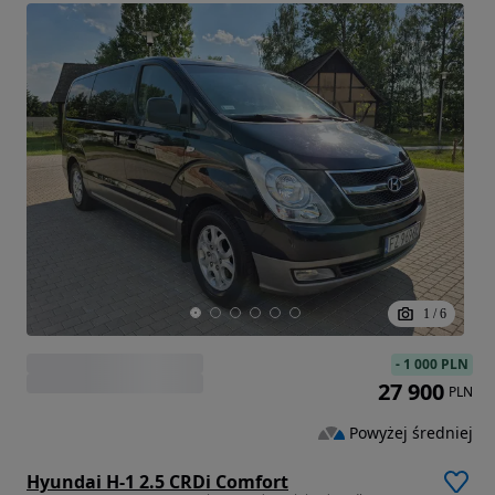
1
/
6
-
1 000 PLN
27 900
PLN
Powyżej średniej
Hyundai H-1 2.5 CRDi Comfort