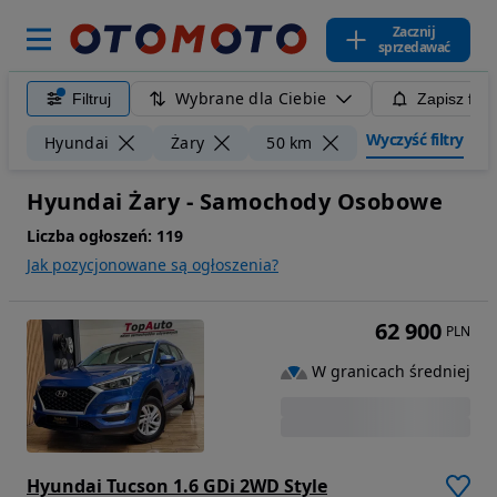
Zacznij
sprzedawać
Wybrane dla Ciebie
Filtruj
Zapisz filt
Wyczyść filtry
Hyundai
Żary
50 km
Hyundai Żary - Samochody Osobowe
Liczba ogłoszeń:
119
Jak pozycjonowane są ogłoszenia?
62 900
PLN
W granicach średniej
Hyundai Tucson 1.6 GDi 2WD Style