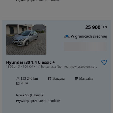
25 900
PLN
W granicach średniej
Hyundai i30 1.4 Classic +
1396 cm3 • 100 KM • 1.4 benzyna, z Niemiec, mały przebieg, serwisowany
133 240 km
Benzyna
Manualna
2014
Nowa Sól (Lubuskie)
Prywatny sprzedawca • Podbite