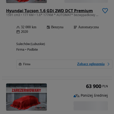
Hyundai Tucson 1.6 GDi 2WD DCT Premium
1591 cm3 • 177 KM • 1.6* 177KM * AUTOMAT* bezwypadkowy * GWARANCJA *perfekcyjny *KAMERA *
32 000 km
Benzyna
Automatyczna
2020
Sulechów (Lubuskie)
Firma • Podbite
Zobacz ogłoszenia
Firma
63 900
PLN
Poniżej średniej