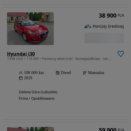
38 900
PLN
Poniżej średniej
Hyundai i30
1598 cm3 • 116 KM • Pierwszy właściciel - bezwypadkowy - serwisowany - polecam
108 000 km
Diesel
Manualna
2019
Zielona Góra (Lubuskie)
Firma • Opublikowano
59 900
PLN