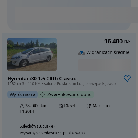
16 400
PLN
W granicach średniej
Hyundai i30 1.6 CRDi Classic
1582 cm3 • 110 KM • salon z Polski, stan bdb, bezwypadk., zadbany, hak, jedyny kierowca
Wyróżnione
Zweryfikowane dane
282 600 km
Diesel
Manualna
2014
Sulechów (Lubuskie)
Prywatny sprzedawca • Opublikowano