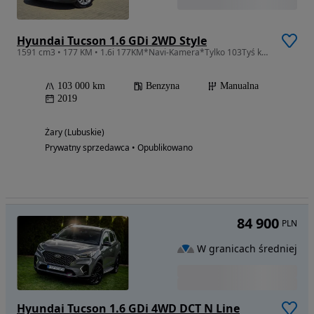
Hyundai Tucson 1.6 GDi 2WD Style
1591 cm3 • 177 KM • 1.6i 177KM*Navi-Kamera*Tylko 103Tyś km*Jak Nowy*Serwis ASO!!
103 000 km
Benzyna
Manualna
2019
Żary (Lubuskie)
Prywatny sprzedawca • Opublikowano
84 900
PLN
W granicach średniej
Hyundai Tucson 1.6 GDi 4WD DCT N Line