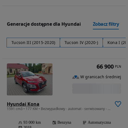
Generacje dostępne dla Hyundai
Zobacz filtry
Tucson III (2015-2020)
Tucson IV (2020-)
Kona I (20
66 900
PLN
W granicach średniej
Hyundai Kona
1591 cm3 • 177 KM • Bezwypadkowy - automat - serwisowany - 4x4 - 177 KM
93 000 km
Benzyna
Automatyczna
2018