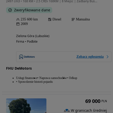
2497 cm3 • 168 KM • 2.5 CRDi 168KM | 8 Miejsc | Zadbany Bus | Hak
Zweryfikowane dane
235 600 km
Diesel
Manualna
2009
Zielona Góra (Lubuskie)
Firma • Podbite
Zobacz ogłoszenia
FHU DeMotors
Usługi finansowe
Naprawa samochodów
Odkup
Sprawdzenie historii pojazdu
69 000
PLN
W granicach średniej