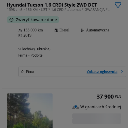
Hyundai Tucson 1.6 CRDi Style 2WD DCT
1598 cm3 • 136 KM • LIFT * 1.6 CRDi* automat * GWARANCJA * kamera *android / CarPlay
Zweryfikowane dane
133 000 km
Diesel
Automatyczna
2019
Sulechów (Lubuskie)
Firma • Podbite
Zobacz ogłoszenia
Firma
37 900
PLN
W granicach średniej