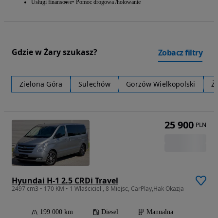
Usługi finansowe
Pomoc drogowa /holowanie
Gdzie w Żary szukasz?
Zobacz filtry
Zielona Góra
Sulechów
Gorzów Wielkopolski
Ż
25 900
PLN
Hyundai H-1 2.5 CRDi Travel
2497 cm3 • 170 KM • 1 Właściciel , 8 Miejsc, CarPlay,Hak Okazja
199 000 km
Diesel
Manualna