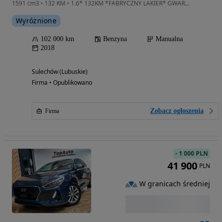
1591 cm3 • 132 KM • 1.6* 132KM *FABRYCZNY LAKIER* GWARANCJA *perfekcyjny *kamera*
Wyróżnione
102 000 km
Benzyna
Manualna
2018
Sulechów (Lubuskie)
Firma • Opublikowano
Zobacz ogłoszenia
Firma
-
1 000 PLN
41 900
PLN
W granicach średniej