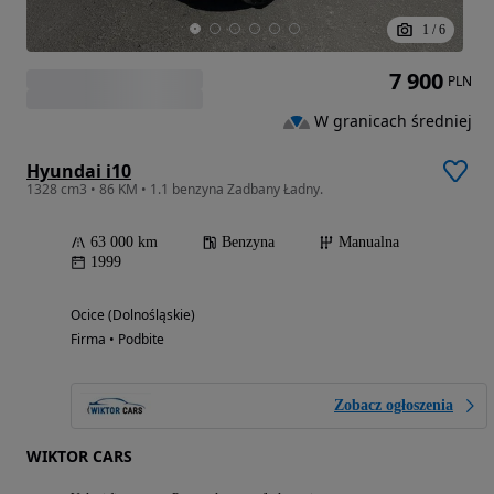
1
/
6
7 900
PLN
W granicach średniej
Hyundai i10
1328 cm3 • 86 KM • 1.1 benzyna Zadbany Ładny.
63 000 km
Benzyna
Manualna
1999
Ocice (Dolnośląskie)
Firma • Podbite
Zobacz ogłoszenia
WIKTOR CARS