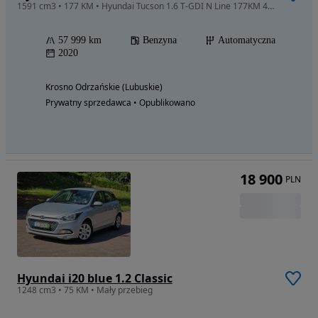
1591 cm3 • 177 KM • Hyundai Tucson 1.6 T-GDI N Line 177KM 4WD DCT
57 999 km
Benzyna
Automatyczna
2020
Krosno Odrzańskie (Lubuskie)
Prywatny sprzedawca • Opublikowano
18 900
PLN
Hyundai i20 blue 1.2 Classic
1248 cm3 • 75 KM • Mały przebieg