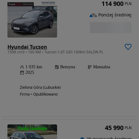
114 900
PLN
Poniżej średniej
Hyundai Tucson
1598 cm3 • 160 KM • Tucson 1.6T-GDi 160km SALON PL
1 035 km
Benzyna
Manualna
2025
Zielona Góra (Lubuskie)
Firma • Opublikowano
45 990
PLN
W granicach średniej