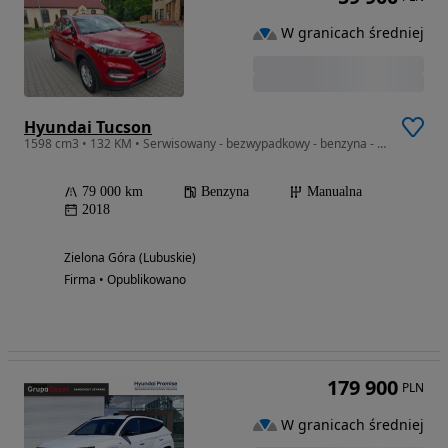
W granicach średniej
Hyundai Tucson
1598 cm3 • 132 KM • Serwisowany - bezwypadkowy - benzyna - przebieg - 79.000 km
79 000 km
Benzyna
Manualna
2018
Zielona Góra (Lubuskie)
Firma • Opublikowano
179 900
PLN
W granicach średniej