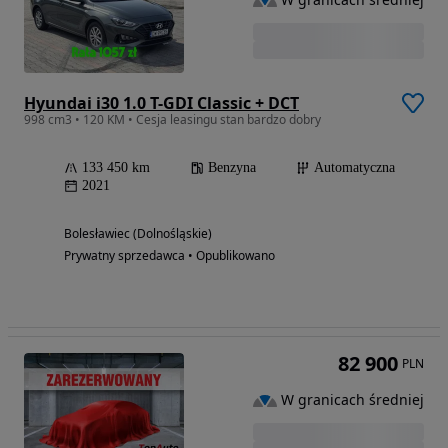
Hyundai i30 1.0 T-GDI Classic + DCT
998 cm3 • 120 KM • Cesja leasingu stan bardzo dobry
133 450 km
Benzyna
Automatyczna
2021
Bolesławiec (Dolnośląskie)
Prywatny sprzedawca • Opublikowano
82 900
PLN
W granicach średniej