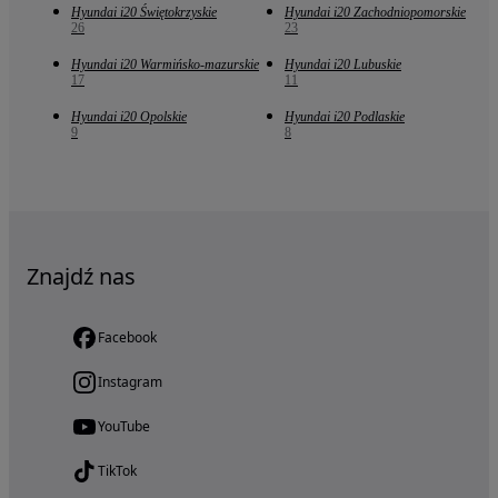
Hyundai i20 Świętokrzyskie
Hyundai i20 Zachodniopomorskie
26
23
Hyundai i20 Warmińsko-mazurskie
Hyundai i20 Lubuskie
17
11
Hyundai i20 Opolskie
Hyundai i20 Podlaskie
9
8
Znajdź nas
Facebook
Instagram
YouTube
TikTok