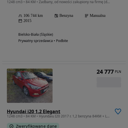
1248 cm3 • 84 KM • Zadbany, od nowości zakupiony na firmę (dla księgowej), tylko faktura.
106 744 km
Benzyna
Manualna
2015
Bielsko-Biała (Śląskie)
Prywatny sprzedawca • Podbite
24 777
PLN
Hyundai i20 1.2 Elegant
1248 cm3 • 84 KM • Hyundaiu I20 2017 r. 1,2 benzyna 84KM + LPG STAG KRAJOWE
Zweryfikowane dane