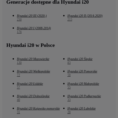
Generacje dostępne dla Hyundai i20
Hyundai i20 III (2020-)
Hyundai i20 II (2014-2020)
250
215
Hyundai i20 I (2008-2014)
176
Hyundai i20 w Polsce
Hyundai i20 Mazowieckie
Hyundai i20 Śląskie
130
83
Hyundai i20 Wielkopolskie
Hyundai i20 Pomorskie
72
58
Hyundai i20 Łódzkie
Hyundai i20 Małopolskie
57
55
Hyundai i20 Dolnośląskie
Hyundai i20 Podkarpackie
40
33
Hyundai i20 Kujawsko-pomorskie
Hyundai i20 Lubelskie
31
28