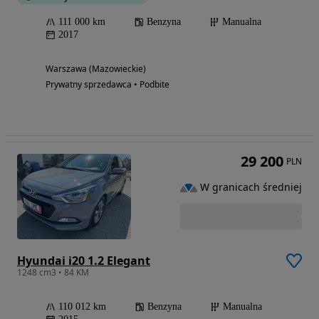
111 000 km
Benzyna
Manualna
2017
Warszawa (Mazowieckie)
Prywatny sprzedawca • Podbite
29 200
PLN
W granicach średniej
Hyundai i20 1.2 Elegant
1248 cm3 • 84 KM
110 012 km
Benzyna
Manualna