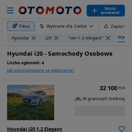
Zacznij
sprzedawać
Wybrane dla Ciebie
Filtruj
Zapisz filt
Wyczyść
Hyundai
i20
"ver-1-2-elegant"
Hyundai i20 - Samochody Osobowe
Liczba ogłoszeń:
4
Jak pozycjonowane są ogłoszenia?
32 100
PLN
W granicach średniej
Hyundai i20 1.2 Elegant