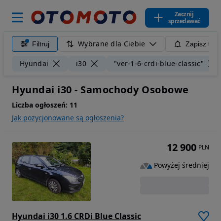
Zacznij
sprzedawać
Wybrane dla Ciebie
Filtruj
Zapisz filt
Hyundai
i30
"ver-1-6-crdi-blue-classic"
Hyundai i30 - Samochody Osobowe
Liczba ogłoszeń:
11
Jak pozycjonowane są ogłoszenia?
12 900
PLN
Powyżej średniej
Hyundai i30 1.6 CRDi Blue Classic