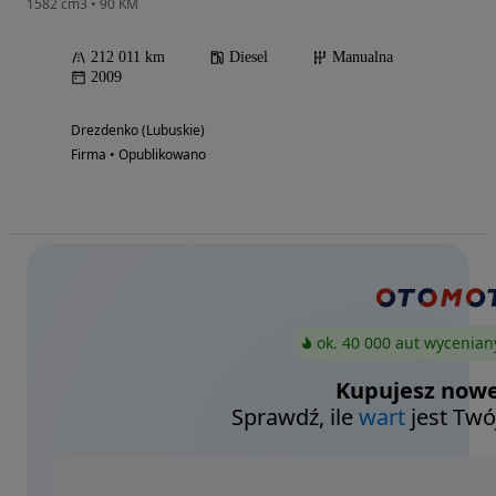
1582 cm3 • 90 KM
212 011 km
Diesel
Manualna
2009
Drezdenko (Lubuskie)
Firma • Opublikowano
ok. 40 000 aut wycenian
Kupujesz nowe
Sprawdź, ile
wart
jest Twó