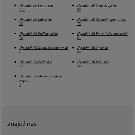
Hyundai i30 Pomorskie
Hyundai i30 Świętokrzyskie
112
99
Hyundai i30 Lubelskie
Hyundai i30 Zachodniopomorskie
83
75
Hyundai i30 Podkarpackie
Hyundai i30 Warmińsko-mazurskie
70
61
Hyundai i30 Kujawsko-pomorskie
Hyundai i30 Opolskie
61
48
Hyundai i30 Podlaskie
Hyundai i30 Lubuskie
32
30
Hyundai i30 Moravian-Silesian
Region
4
Znajdź nas