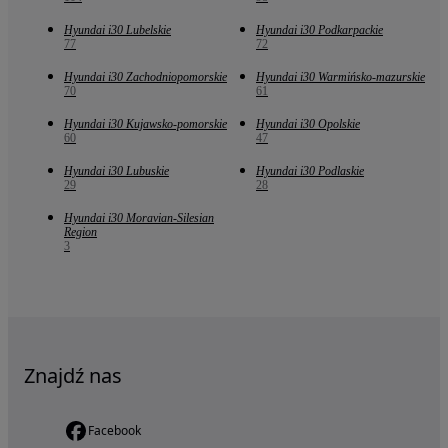
Hyundai i30 Lubelskie
Hyundai i30 Podkarpackie
77
72
Hyundai i30 Zachodniopomorskie
Hyundai i30 Warmińsko-mazurskie
70
61
Hyundai i30 Kujawsko-pomorskie
Hyundai i30 Opolskie
60
47
Hyundai i30 Lubuskie
Hyundai i30 Podlaskie
29
28
Hyundai i30 Moravian-Silesian
Region
3
Znajdź nas
Facebook