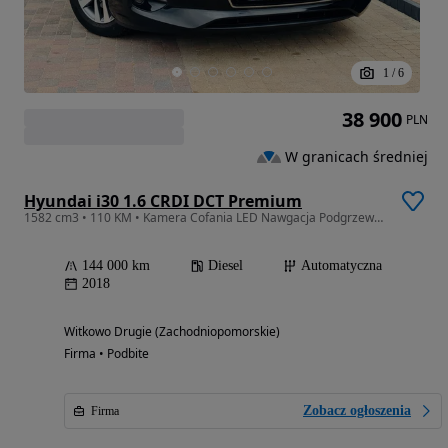
1
/
6
38 900
PLN
W granicach średniej
Hyundai i30 1.6 CRDI DCT Premium
1582 cm3 • 110 KM • Kamera Cofania LED Nawgacja Podgrzewane Fotele i Kierownica
144 000 km
Diesel
Automatyczna
2018
Witkowo Drugie (Zachodniopomorskie)
Firma • Podbite
Zobacz ogłoszenia
Firma