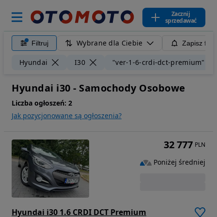
Zacznij
sprzedawać
Wybrane dla Ciebie
Filtruj
Zapisz filt
Hyundai
I30
"ver-1-6-crdi-dct-premium"
Hyundai i30 - Samochody Osobowe
Liczba ogłoszeń:
2
Jak pozycjonowane są ogłoszenia?
32 777
PLN
Poniżej średniej
Hyundai i30 1.6 CRDI DCT Premium