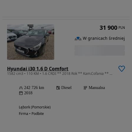
31 900
PLN
W granicach średniej
Hyundai i30 1.6 D Comfort
1582 cm3 • 110 KM • 1.6 CRDI ** 2018 Rok ** Kam.Cofania ** Nawigacja ** Serwis ** Alufelgi
242 726 km
Diesel
Manualna
2018
Lębork (Pomorskie)
Firma • Podbite