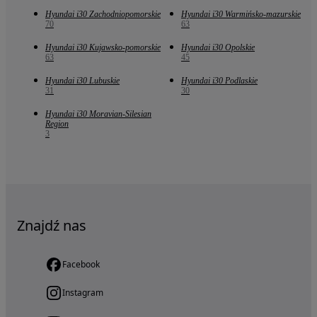
Hyundai i30 Zachodniopomorskie
Hyundai i30 Warmińsko-mazurskie
70
63
Hyundai i30 Kujawsko-pomorskie
Hyundai i30 Opolskie
63
45
Hyundai i30 Lubuskie
Hyundai i30 Podlaskie
31
30
Hyundai i30 Moravian-Silesian
Region
3
Znajdź nas
Facebook
Instagram