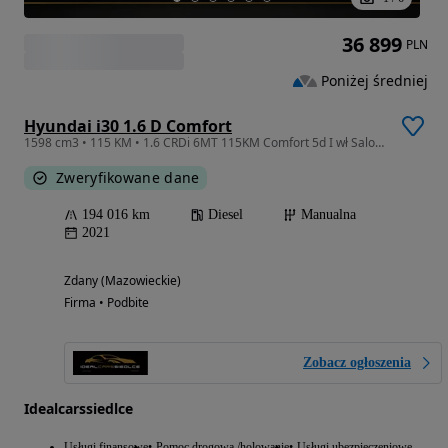
36 899
PLN
Poniżej średniej
Hyundai i30 1.6 D Comfort
1598 cm3 • 115 KM • 1.6 CRDi 6MT 115KM Comfort 5d I wł Salon PL- gwarancja 3 m czna
Zweryfikowane dane
194 016 km
Diesel
Manualna
2021
Zdany (Mazowieckie)
Firma • Podbite
Zobacz ogłoszenia
Idealcarssiedlce
Usługi finansowe
Pomoc drogowa /holowanie
Usługi ubezpieczeniowe