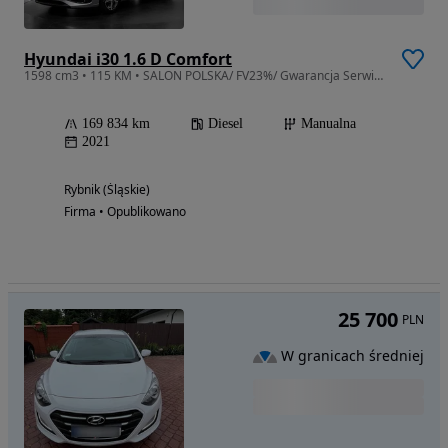
Hyundai i30 1.6 D Comfort
1598 cm3 • 115 KM • SALON POLSKA/ FV23%/ Gwarancja Serwisowa/ Comfort/ 36 504 NETTO
169 834 km
Diesel
Manualna
2021
Rybnik (Śląskie)
Firma • Opublikowano
25 700
PLN
W granicach średniej