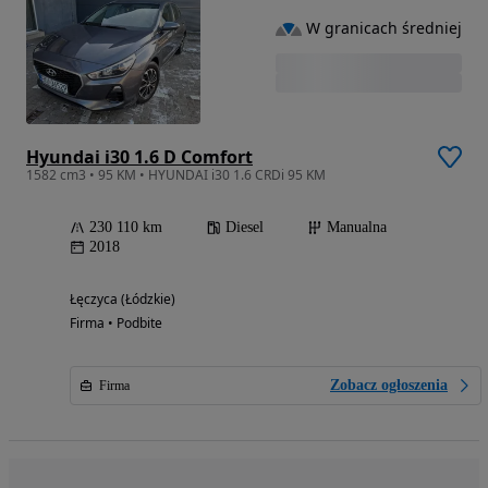
W granicach średniej
Hyundai i30 1.6 D Comfort
1582 cm3 • 95 KM • HYUNDAI i30 1.6 CRDi 95 KM
230 110 km
Diesel
Manualna
2018
Łęczyca (Łódzkie)
Firma • Podbite
Zobacz ogłoszenia
Firma