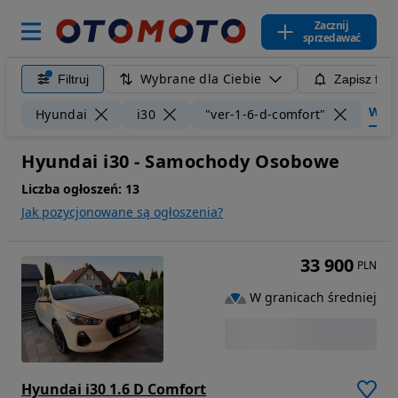
Zacznij
sprzedawać
Wybrane dla Ciebie
Filtruj
Zapisz filt
Wyczy
Hyundai
i30
"ver-1-6-d-comfort"
Hyundai i30 - Samochody Osobowe
Liczba ogłoszeń:
13
Jak pozycjonowane są ogłoszenia?
33 900
PLN
W granicach średniej
Hyundai i30 1.6 D Comfort