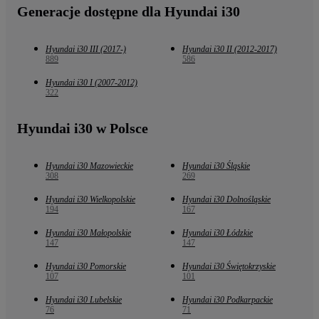
Generacje dostępne dla Hyundai i30
Hyundai i30 III (2017-)
Hyundai i30 II (2012-2017)
889
586
Hyundai i30 I (2007-2012)
322
Hyundai i30 w Polsce
Hyundai i30 Mazowieckie
Hyundai i30 Śląskie
308
269
Hyundai i30 Wielkopolskie
Hyundai i30 Dolnośląskie
194
167
Hyundai i30 Małopolskie
Hyundai i30 Łódzkie
147
147
Hyundai i30 Pomorskie
Hyundai i30 Świętokrzyskie
107
101
Hyundai i30 Lubelskie
Hyundai i30 Podkarpackie
76
71