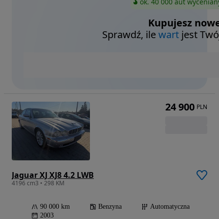
ok. 40 000 aut wycenian
Kupujesz nowe
Sprawdź, ile
wart
jest Twó
24 900
PLN
Jaguar XJ XJ8 4.2 LWB
4196 cm3 • 298 KM
90 000 km
Benzyna
Automatyczna
2003