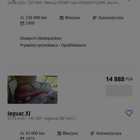
3248 cm3 • 237 KM • Wersja SPORT stan PEDANTYCZNY. zero korozji. mechanicznie PERFEKCYJNY
150 000 km
Benzyna
Automatyczna
1999
Oświęcim (Małopolskie)
Prywatny sprzedawca • Opublikowano
14 888
PLN
Jaguar XJ
2772 cm3 • 145 KM • Jaguara XJ6 Serii I
63 000 km
Benzyna
Automatyczna
1973