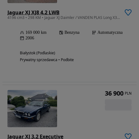
Jaguar XJ XJ8 4.2 LWB
4196 cm3 • 298 KM • Jaguar XJ Daimler / VANDEN PLAS Long X350 - stan wzorowy / Prywatnie
169 000 km
Benzyna
Automatyczna
2006
Białystok (Podlaskie)
Prywatny sprzedawca • Podbite
36 900
PLN
Jaguar XJ 3.2 Executive