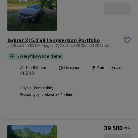
Jaguar XJ 5.0 V8 Langversion Portfolio
5000 cm3 • 385 KM • Jaguar XJ X351 5.0 V8 385 KM 2013rok
Zweryfikowane dane
105 828 km
Benzyna
Automatyczna
2013
Gdynia (Pomorskie)
Prywatny sprzedawca • Podbite
39 500
PLN