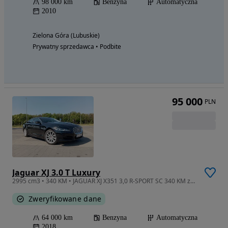
98 000 km
Benzyna
Automatyczna
2010
Zielona Góra (Lubuskie)
Prywatny sprzedawca • Podbite
95 000
PLN
Jaguar XJ 3.0 T Luxury
2995 cm3 • 340 KM • JAGUAR XJ X351 3,0 R-SPORT SC 340 KM zarejestrowany stan bdb
Zweryfikowane dane
64 000 km
Benzyna
Automatyczna
2018