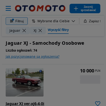
Zacznij
sprzedawać
Wybrane dla Ciebie
Filtruj
Zapisz filt
Wyczyść filtry
Jaguar
XJ
Jaguar XJ - Samochody Osobowe
Liczba ogłoszeń:
74
Jak pozycjonowane są ogłoszenia?
10 000
PLN
Jaguar XJ ver-xj6-4-0i