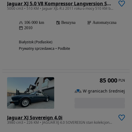
Jaguar XJ 5.0 V8 Kompressor Langversion Supersport
5000 cm3 • 510 KM • Jaguar XJL-R z 2011 roku o mocy 510 KM bEsTia - CzaRny KOT prywatnie
106 000 km
Benzyna
Automatyczna
2010
Białystok (Podlaskie)
Prywatny sprzedawca • Podbite
85 000
PLN
W granicach średniej
Jaguar XJ Sovereign 4.0i
3980 cm3 • 226 KM • JAGUAR XJ 4.0 SOVEREIGN stan kolekcjonerski 49800km