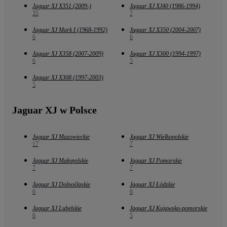
Jaguar XJ X351 (2009-)
Jaguar XJ XJ40 (1986-1994)
35
7
Jaguar XJ Mark I (1968-1992)
Jaguar XJ X350 (2004-2007)
6
6
Jaguar XJ X358 (2007-2009)
Jaguar XJ X300 (1994-1997)
6
5
Jaguar XJ X308 (1997-2003)
5
Jaguar XJ w Polsce
Jaguar XJ Mazowieckie
Jaguar XJ Wielkopolskie
17
7
Jaguar XJ Małopolskie
Jaguar XJ Pomorskie
7
7
Jaguar XJ Dolnośląskie
Jaguar XJ Łódzkie
6
6
Jaguar XJ Lubelskie
Jaguar XJ Kujawsko-pomorskie
6
5