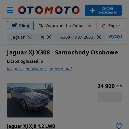
Zacznij
sprzedawać
Wybrane dla Ciebie
Filtruj
Zapisz filt
Wyczyść fil
Jaguar
XJ
X308 (1997-2003)
Jaguar XJ X308 - Samochody Osobowe
Liczba ogłoszeń:
5
Jak pozycjonowane są ogłoszenia?
24 900
PLN
Jaguar XJ XJ8 4.2 LWB