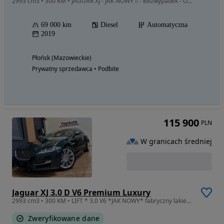
2993 cm3 • 300 KM • JAGUAR XJ - JAK NOWY !! - Bezwypadek - Opłacony - Okazja !!! Faktura
69 000 km
Diesel
Automatyczna
2019
Płońsk (Mazowieckie)
Prywatny sprzedawca • Podbite
115 900
PLN
W granicach średniej
Jaguar XJ 3.0 D V6 Premium Luxury
2993 cm3 • 300 KM • LIFT * 3.0 V6 *JAK NOWY* fabryczny lakier * 55 000km*LED*BRUTTO VAT23%
Zweryfikowane dane