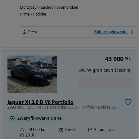
Morzyczyn (Zachodniopomorskie)
Firma • Podbite
Zobacz ogłoszenia
Firma
43 900
PLN
W granicach średniej
Jaguar XJ 3.0 D V6 Portfolio
2993 cm3 • 275 KM • Salon Polska / 3.0D / Portfolio / Dobrze wyposażony / 5 lat u mnie
Zweryfikowane dane
249 000 km
Diesel
Automatyczna
2010