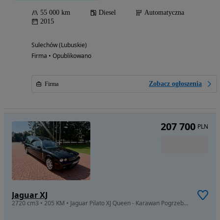
55 000 km
Diesel
Automatyczna
2015
Sulechów (Lubuskie)
Firma • Opublikowano
Zobacz ogłoszenia
Firma
207 700
PLN
Jaguar XJ
2720 cm3 • 205 KM • Jaguar Pilato XJ Queen - Karawan Pogrzebowy