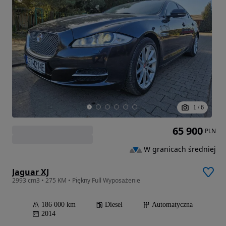
1
/
6
65 900
PLN
W granicach średniej
Jaguar XJ
2993 cm3 • 275 KM • Piękny Full Wyposażenie
186 000 km
Diesel
Automatyczna
2014