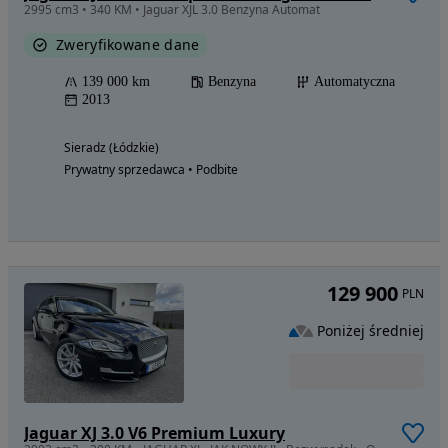
2995 cm3 • 340 KM • Jaguar XJL 3.0 Benzyna Automat
Zweryfikowane dane
139 000 km
Benzyna
Automatyczna
2013
Sieradz (Łódzkie)
Prywatny sprzedawca • Podbite
129 900
PLN
Poniżej średniej
Jaguar XJ 3.0 V6 Premium Luxury