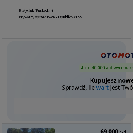
Białystok (Podlaskie)
Prywatny sprzedawca • Opublikowano
ok. 40 000 aut wycenian
Kupujesz nowe
Sprawdź, ile
wart
jest Twó
69 000
PLN