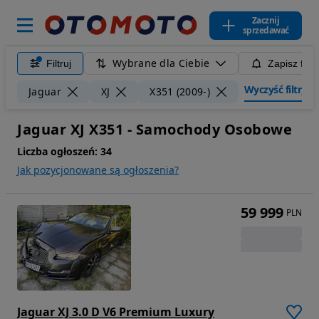
Zacznij
sprzedawać
Wybrane dla Ciebie
Filtruj
Zapisz filt
Wyczyść filtry
Jaguar
XJ
X351 (2009-)
Jaguar XJ X351 - Samochody Osobowe
Liczba ogłoszeń:
34
Jak pozycjonowane są ogłoszenia?
59 999
PLN
Jaguar XJ 3.0 D V6 Premium Luxury