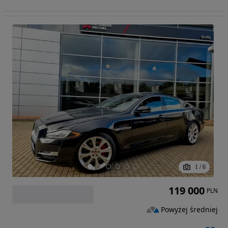
1
/
6
119 000
PLN
Powyżej średniej