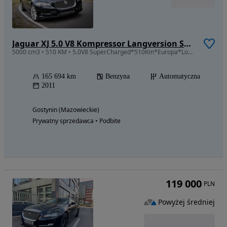
Jaguar XJ 5.0 V8 Kompressor Langversion Supersport
5000 cm3 • 510 KM • 5.0V8 SuperCharged*510Km*Europa*Long*166TysKM*Bezwypadkowy*MegaStan*
165 694 km
Benzyna
Automatyczna
2011
Gostynin (Mazowieckie)
Prywatny sprzedawca • Podbite
119 000
PLN
Powyżej średniej