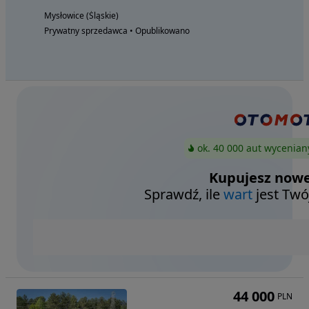
Mysłowice (Śląskie)
Prywatny sprzedawca • Opublikowano
ok. 40 000 aut wycenian
Kupujesz nowe
Sprawdź, ile
wart
jest Twó
44 000
PLN