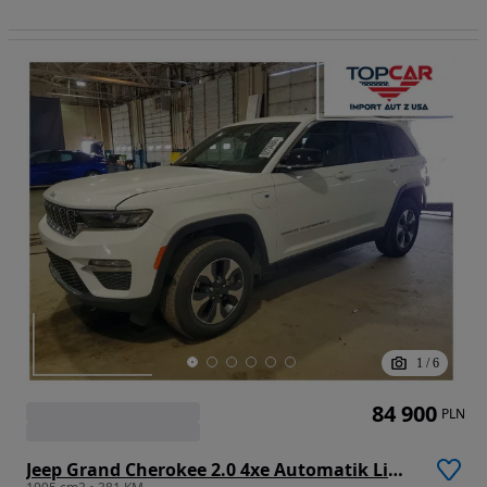
1
/
6
84 900
PLN
Jeep Grand Cherokee 2.0 4xe Automatik Limited