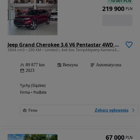
-
10 001 PLN
219 900
PLN
Jeep Grand Cherokee 3.6 V6 Pentastar 4WD Automatik Limited
3604 cm3 • 290 KM • Limited L 4x4 6os TempAktywny Kamera360 WentFotele EkranyTył FV23%
89 877 km
Benzyna
Automatyczna
2023
Tychy (Śląskie)
Firma • Podbite
Zobacz ogłoszenia
Firma
67 000
PLN