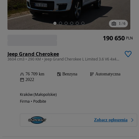
1
/
6
190 650
PLN
Jeep Grand Cherokee
3604 cm3 • 290 KM • Jeep Grand Cherokee L Limited 3.6 V6 4x4 VAT 23% 6-Osób Full Opcja
76 709 km
Benzyna
Automatyczna
2022
Kraków (Małopolskie)
Firma • Podbite
Zobacz ogłoszenia