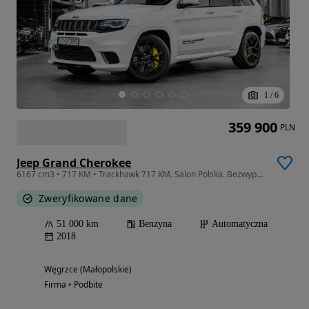
1
/
6
359 900
PLN
Jeep Grand Cherokee
6167 cm3 • 717 KM • Trackhawk 717 KM. Salon Polska. Bezwypadkowy. FV23%
Zweryfikowane dane
51 000 km
Benzyna
Automatyczna
2018
Węgrzce (Małopolskie)
Firma • Podbite