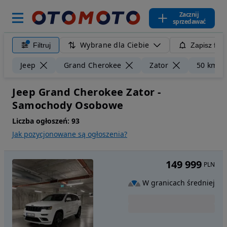
Zacznij
sprzedawać
Wybrane dla Ciebie
Filtruj
Zapisz filt
Jeep
Grand Cherokee
Zator
50 km
Jeep Grand Cherokee Zator -
Samochody Osobowe
Liczba ogłoszeń:
93
Jak pozycjonowane są ogłoszenia?
149 999
PLN
W granicach średniej