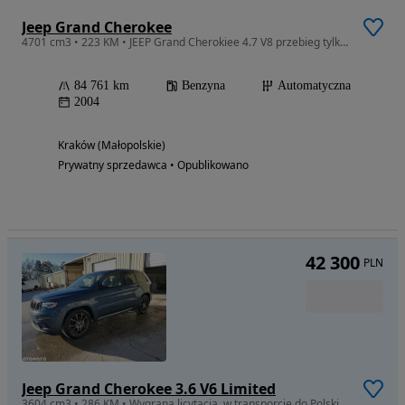
Jeep Grand Cherokee
4701 cm3 • 223 KM • JEEP Grand Cherokiee 4.7 V8 przebieg tylko 84761 MIL TYLKO !!!
84 761 km
Benzyna
Automatyczna
2004
Kraków (Małopolskie)
Prywatny sprzedawca • Opublikowano
42 300
PLN
Jeep Grand Cherokee 3.6 V6 Limited
3604 cm3 • 286 KM • Wygrana licytacja, w transporcie do Polski