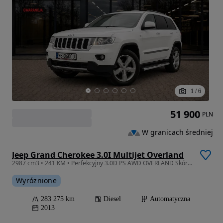
1
/
6
51 900
PLN
W granicach średniej
Jeep Grand Cherokee 3.0I Multijet Overland
2987 cm3 • 241 KM • Perfekcyjny 3.0D PS AWD OVERLAND Skóra Kamera Progi MAX
Wyróżnione
283 275 km
Diesel
Automatyczna
2013