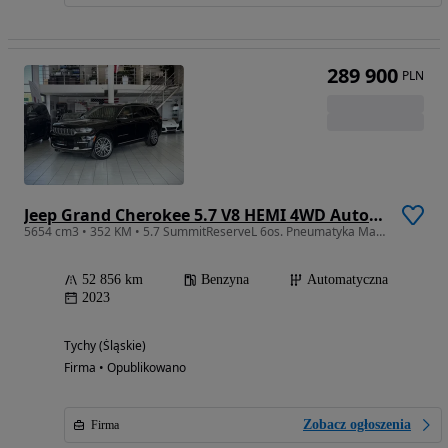
289 900
PLN
Jeep Grand Cherokee 5.7 V8 HEMI 4WD Automatik Summit
5654 cm3 • 352 KM • 5.7 SummitReserveL 6os. Pneumatyka Masaż Panorama Kamera360 FV23%
52 856 km
Benzyna
Automatyczna
2023
Tychy (Śląskie)
Firma • Opublikowano
Zobacz ogłoszenia
Firma