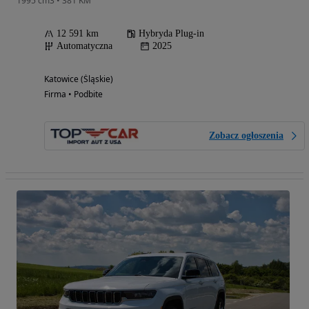
1995 cm3 • 381 KM
12 591 km
Hybryda Plug-in
Automatyczna
2025
Katowice (Śląskie)
Firma • Podbite
Zobacz ogłoszenia