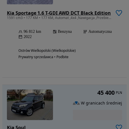
Kia Sportage 1.6 T-GDI AWD DCT Black Edition
1591 cm3 • 177 KM • 177 KM, Automat ,4x4 ,Nawigacja ,Przebieg 96 tys
96 812 km
Benzyna
Automatyczna
2022
Ostrów Wielkopolski (Wielkopolskie)
Prywatny sprzedawca • Podbite
45 400
PLN
W granicach średniej
Kia Soul