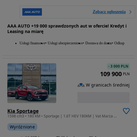
Zobacz ogłoszenia
AAA AUTO +19 000 sprawdzonych aut w ofercie! Kredyt i
Leasing na miarę
Usługi finansowe
Usługi ubezpieczeniowe
Dostawa do domu
Odkup
-
3 000 PLN
109 900
PLN
W granicach średniej
Kia Sportage
1598 cm3 • 180 KM • Sportage | 1.6T HEV 180KM | Vat Marża | Salon PL | 1 wł. |Bezwypadkowy
Wyróżnione