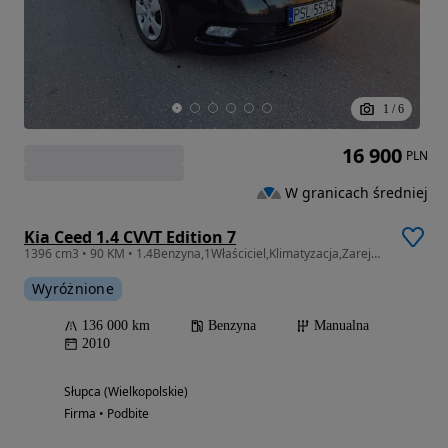
1
/
6
16 900
PLN
W granicach średniej
Kia Ceed 1.4 CVVT Edition 7
1396 cm3 • 90 KM • 1.4Benzyna,1Właściciel,Klimatyzacja,Zarejestrowany!
Wyróżnione
136 000 km
Benzyna
Manualna
2010
Słupca (Wielkopolskie)
Firma • Podbite