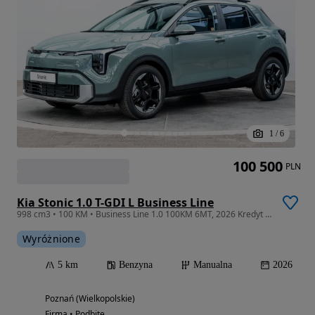
1
/
6
100 500
PLN
Kia Stonic 1.0 T-GDI L Business Line
998 cm3 • 100 KM • Business Line 1.0 100KM 6MT, 2026 Kredyt 50/50 0%,Od ręki!
Wyróżnione
5 km
Benzyna
Manualna
2026
Poznań (Wielkopolskie)
Firma • Podbite