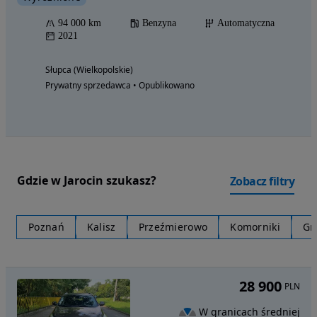
94 000 km
Benzyna
Automatyczna
2021
Słupca (Wielkopolskie)
Prywatny sprzedawca • Opublikowano
Gdzie w Jarocin szukasz?
Zobacz filtry
Poznań
Kalisz
Przeźmierowo
Komorniki
Gn
28 900
PLN
W granicach średniej