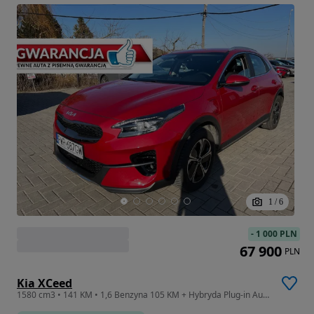
1
/
6
-
1 000 PLN
67 900
PLN
Kia XCeed
1580 cm3 • 141 KM • 1,6 Benzyna 105 KM + Hybryda Plug-in Automat GWARANCJA Zamiana Zarej.