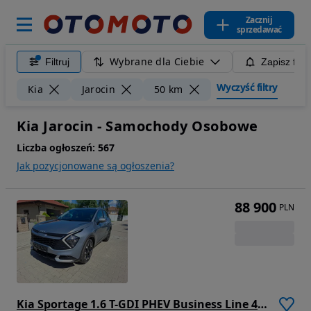
Zacznij
sprzedawać
Wybrane dla Ciebie
Filtruj
Zapisz filt
Wyczyść filtry
Kia
Jarocin
50 km
Kia Jarocin - Samochody Osobowe
Liczba ogłoszeń:
567
Jak pozycjonowane są ogłoszenia?
88 900
PLN
Kia Sportage 1.6 T-GDI PHEV Business Line 4WD