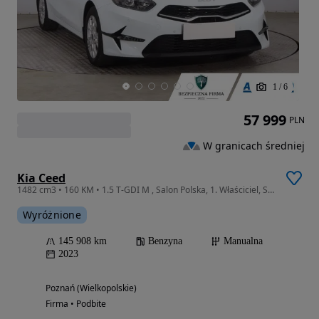
1
/
6
57 999
PLN
W granicach średniej
Kia Ceed
1482 cm3 • 160 KM • 1.5 T-GDI M , Salon Polska, 1. Właściciel, Serwis ASO, VAT 23%, Navi,
Wyróżnione
145 908 km
Benzyna
Manualna
2023
Poznań (Wielkopolskie)
Firma • Podbite