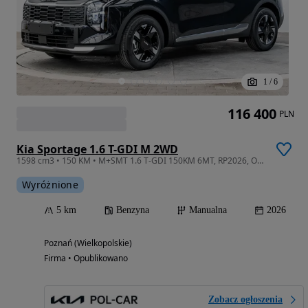
1
/
6
116 400
PLN
Kia Sportage 1.6 T-GDI M 2WD
1598 cm3 • 150 KM • M+SMT 1.6 T-GDI 150KM 6MT, RP2026, Od ręki! Promocyjne Finansowanie!
Wyróżnione
5 km
Benzyna
Manualna
2026
Poznań (Wielkopolskie)
Firma • Opublikowano
Zobacz ogłoszenia