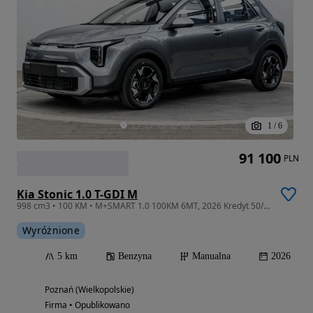
1
/
6
91 100
PLN
Kia Stonic 1.0 T-GDI M
998 cm3 • 100 KM • M+SMART 1.0 100KM 6MT, 2026 Kredyt 50/50 0%, Leasing od 102%, Od ręki!
Wyróżnione
5 km
Benzyna
Manualna
2026
Poznań (Wielkopolskie)
Firma • Opublikowano