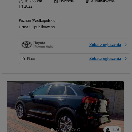
16 235 km
Hybryda
Automatyczna
2022
Poznań (Wielkopolskie)
Firma • Opublikowano
Zobacz ogłoszenia
Zobacz ogłoszenia
Firma
1
/
6