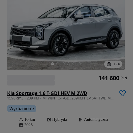
1
/
6
141 600
PLN
Kia Sportage 1.6 T-GDI HEV M 2WD
1598 cm3 • 239 KM • M+WIN 1.6T-GDI 239KM HEV 6AT FWD MY26 Kredyt 50/50 0%, Leasing od 100%
Wyróżnione
10 km
Hybryda
Automatyczna
2026