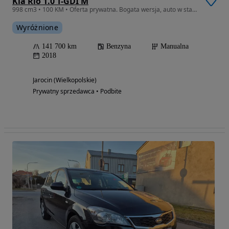
Kia Rio 1.0 T-GDI M
998 cm3 • 100 KM • Oferta prywatna. Bogata wersja, auto w stanie bdb
Wyróżnione
141 700 km
Benzyna
Manualna
2018
Jarocin (Wielkopolskie)
Prywatny sprzedawca • Podbite