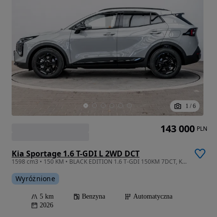
1
/
6
143 000
PLN
Kia Sportage 1.6 T-GDI L 2WD DCT
1598 cm3 • 150 KM • BLACK EDITION 1.6 T-GDI 150KM 7DCT, Kredyt 50/50 0%, Leasing od 100%.
Wyróżnione
5 km
Benzyna
Automatyczna
2026