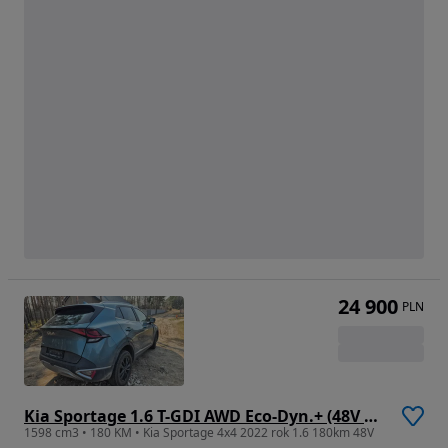
24 900
PLN
Kia Sportage 1.6 T-GDI AWD Eco-Dyn.+ (48V M-H) DCT Spirit
1598 cm3 • 180 KM • Kia Sportage 4x4 2022 rok 1.6 180km 48V