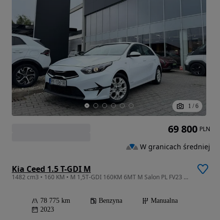
1
/
6
69 800
PLN
W granicach średniej
Kia Ceed 1.5 T-GDI M
1482 cm3 • 160 KM • M 1,5T-GDI 160KM 6MT M Salon PL FV23 Gwarancja
78 775 km
Benzyna
Manualna
2023