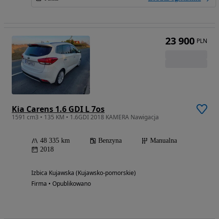
23 900
PLN
Kia Carens 1.6 GDI L 7os
1591 cm3 • 135 KM • 1.6GDI 2018 KAMERA Nawigacja
48 335 km
Benzyna
Manualna
2018
Izbica Kujawska (Kujawsko-pomorskie)
Firma • Opublikowano