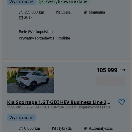
Wyróżnione
Zweryfikowane dane
159 000 km
Diesel
Manualna
2017
Biele (Wielkopolskie)
Prywatny sprzedawca • Podbite
105 999
PLN
Kia Sportage 1.6 T-GDI HEV Business Line 2WD
1598 cm3 • 239 KM • 1.6 HYBRYDA 239KM Bogatewyposażenie Stan jak Nowy Mały Przebieg Okazja
Wyróżnione
6 050 km
Hybryda
Automatyczna