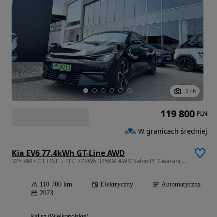
1
/
6
119 800
PLN
W granicach średniej
Kia EV6 77.4kWh GT-Line AWD
325 KM • GT LINE + TEC 77KWh 325KM AWD Salon PL Gwarancja FV23%
110 700 km
Elektryczny
Automatyczna
2023
Kalisz (Wielkopolskie)