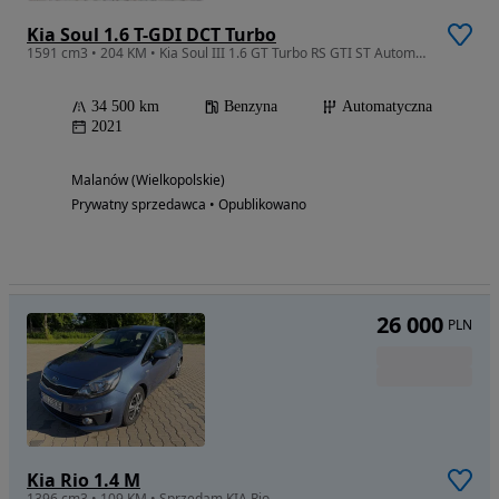
Kia Soul 1.6 T-GDI DCT Turbo
1591 cm3 • 204 KM • Kia Soul III 1.6 GT Turbo RS GTI ST Automat 204 KM
34 500 km
Benzyna
Automatyczna
2021
Malanów (Wielkopolskie)
Prywatny sprzedawca • Opublikowano
26 000
PLN
Kia Rio 1.4 M
1396 cm3 • 109 KM • Sprzedam KIA Rio