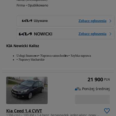
Firma • Opublikowano
Zobacz ogłoszenia
Zobacz ogłoszenia
KIA Nowicki Kalisz
Usługi finansowe
Naprawa samochodów
Szybka naprawa
Naprawy blacharskie
21 900
PLN
Poniżej średniej
Kia Ceed 1.4 CVVT
1396 cm3 • 100 KM • 1.4 benz ,bezwypadek ,jeden wlasc ,nowy rozrzad