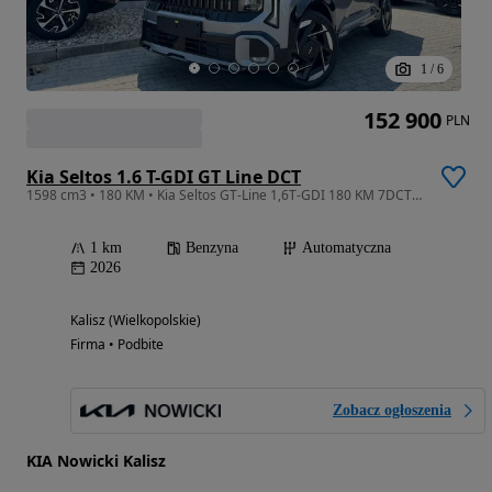
1
/
6
152 900
PLN
Kia Seltos 1.6 T-GDI GT Line DCT
1598 cm3 • 180 KM • Kia Seltos GT-Line 1,6T-GDI 180 KM 7DCT FWD Nowy promocyjne finansowa
1 km
Benzyna
Automatyczna
2026
Kalisz (Wielkopolskie)
Firma • Podbite
Zobacz ogłoszenia
KIA Nowicki Kalisz