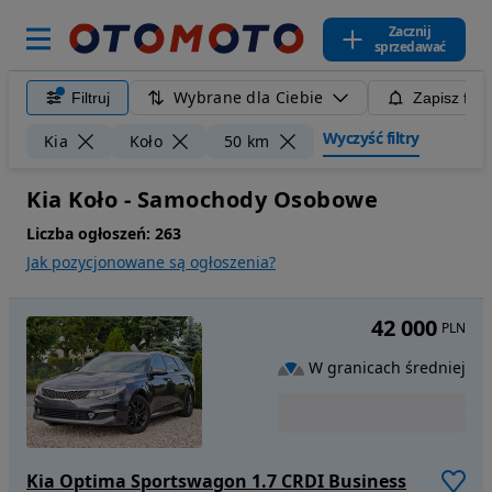
Zacznij
sprzedawać
Wybrane dla Ciebie
Filtruj
Zapisz filt
Wyczyść filtry
Kia
Koło
50 km
Kia Koło - Samochody Osobowe
Liczba ogłoszeń:
263
Jak pozycjonowane są ogłoszenia?
42 000
PLN
W granicach średniej
Kia Optima Sportswagon 1.7 CRDI Business