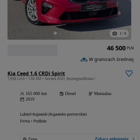
1
/
6
46 500
PLN
W granicach średniej
Kia Ceed 1.6 CRDi Spirit
1598 cm3 • 136 KM • Serwis ASO, Bezwypadkowa !
165 000 km
Diesel
Manualna
2019
Lubień Kujawski (Kujawsko-pomorskie)
Firma • Podbite
Zobacz ogłoszenia
Firma