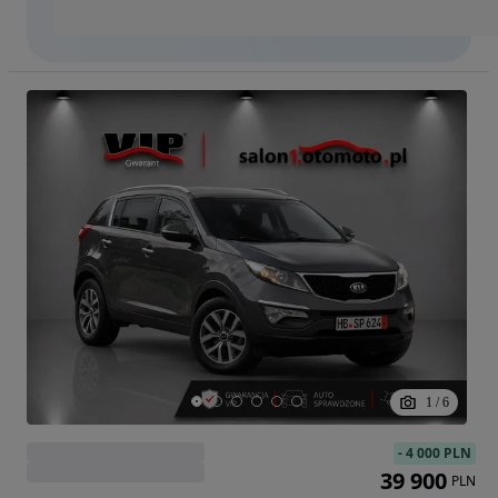
1
/
6
-
4 000 PLN
39 900
PLN