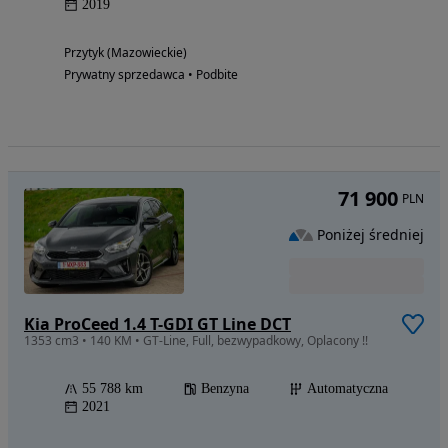
2019
Przytyk (Mazowieckie)
Prywatny sprzedawca • Podbite
71 900
PLN
Poniżej średniej
Kia ProCeed 1.4 T-GDI GT Line DCT
1353 cm3 • 140 KM • GT-Line, Full, bezwypadkowy, Oplacony !!
55 788 km
Benzyna
Automatyczna
2021