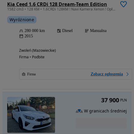
Kia Ceed 1.6 CRDi 128 Dream-Team Edition
1582 cm3 • 128 KM • 1.6CRDi 128KM ! Navi Kamera Xenon ! Opłacona ! Zadbana !
Wyróżnione
280 000 km
Diesel
Manualna
2015
Zwoleń (Mazowieckie)
Firma • Podbite
Zobacz ogłoszenia
Firma
37 900
PLN
W granicach średniej