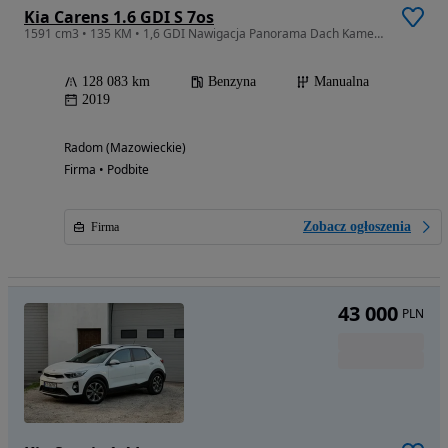
Kia Carens 1.6 GDI S 7os
1591 cm3 • 135 KM • 1,6 GDI Nawigacja Panorama Dach Kamera Cofania Podgrzewane Fotele Temp
128 083 km
Benzyna
Manualna
2019
Radom (Mazowieckie)
Firma • Podbite
Zobacz ogłoszenia
Firma
43 000
PLN