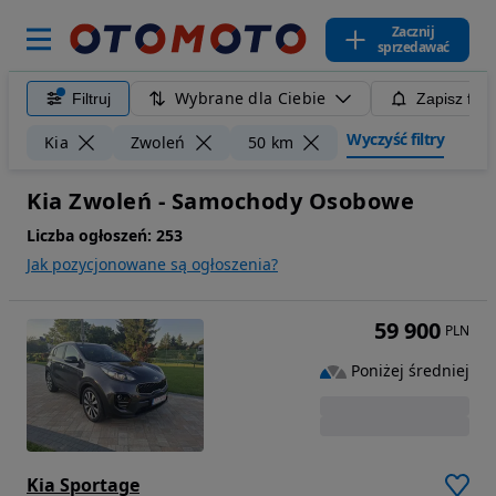
Zacznij
sprzedawać
Wybrane dla Ciebie
Filtruj
Zapisz filt
Wyczyść filtry
Kia
Zwoleń
50 km
Kia Zwoleń - Samochody Osobowe
Liczba ogłoszeń:
253
Jak pozycjonowane są ogłoszenia?
59 900
PLN
Poniżej średniej
Kia Sportage