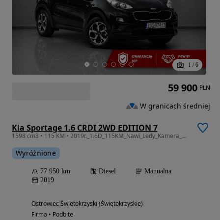
1
/
6
59 900
PLN
W granicach średniej
Kia Sportage 1.6 CRDI 2WD EDITION 7
1598 cm3 • 115 KM • 2019r._1.6D_115KM_Nawi_Ledy_Kamera_Gwarancja_12m.
Wyróżnione
77 950 km
Diesel
Manualna
2019
Ostrowiec Świętokrzyski (Świętokrzyskie)
Firma • Podbite