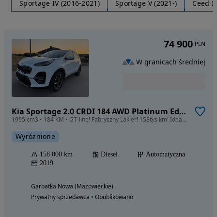
Sportage IV (2016-2021)
Sportage V (2021-)
Ceed II
74 900
PLN
W granicach średniej
Kia Sportage 2.0 CRDI 184 AWD Platinum Edition
1995 cm3 • 184 KM • GT-line! Fabryczny Lakier! 158tys km! Idealny!
Wyróżnione
158 000 km
Diesel
Automatyczna
2019
Garbatka Nowa (Mazowieckie)
Prywatny sprzedawca • Opublikowano