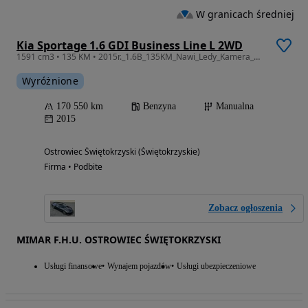
W granicach średniej
Kia Sportage 1.6 GDI Business Line L 2WD
1591 cm3 • 135 KM • 2015r._1.6B_135KM_Nawi_Ledy_Kamera_Gwarancja_12m.
Wyróżnione
170 550 km
Benzyna
Manualna
2015
Ostrowiec Świętokrzyski (Świętokrzyskie)
Firma • Podbite
Zobacz ogłoszenia
MIMAR F.H.U. OSTROWIEC ŚWIĘTOKRZYSKI
Usługi finansowe
Wynajem pojazdów
Usługi ubezpieczeniowe