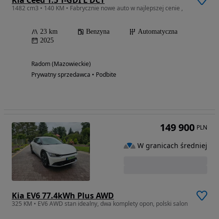
Kia Ceed 1.5 T-GDI L DCT
1482 cm3 • 140 KM • Fabrycznie nowe auto w najlepszej cenie ,
23 km
Benzyna
Automatyczna
2025
Radom (Mazowieckie)
Prywatny sprzedawca • Podbite
149 900
PLN
W granicach średniej
Kia EV6 77.4kWh Plus AWD
325 KM • EV6 AWD stan idealny, dwa komplety opon, polski salon