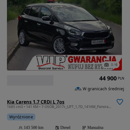
1
/
6
44 900
PLN
W granicach średniej
Kia Carens 1.7 CRDi L 7os
1685 cm3 • 141 KM • 7-OSÓB_2017r._LIFT_1,7D_141KM_Panorama_Kamera_Navi_Gwarancja_12m.
Wyróżnione
143 500 km
Diesel
Manualna