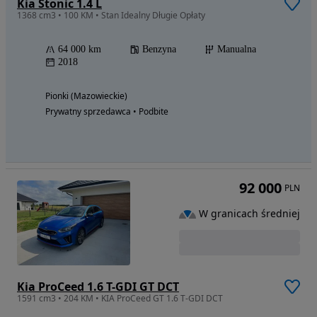
Kia Stonic 1.4 L
1368 cm3 • 100 KM • Stan Idealny Długie Opłaty
64 000 km
Benzyna
Manualna
2018
Pionki (Mazowieckie)
Prywatny sprzedawca • Podbite
92 000
PLN
W granicach średniej
Kia ProCeed 1.6 T-GDI GT DCT
1591 cm3 • 204 KM • KIA ProCeed GT 1.6 T-GDI DCT