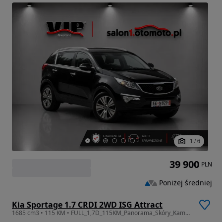
1
/
6
39 900
PLN
Poniżej średniej
Kia Sportage 1.7 CRDI 2WD ISG Attract
1685 cm3 • 115 KM • FULL_1,7D_115KM_Panorama_Skóry_Kamera Navi_Gwarancj